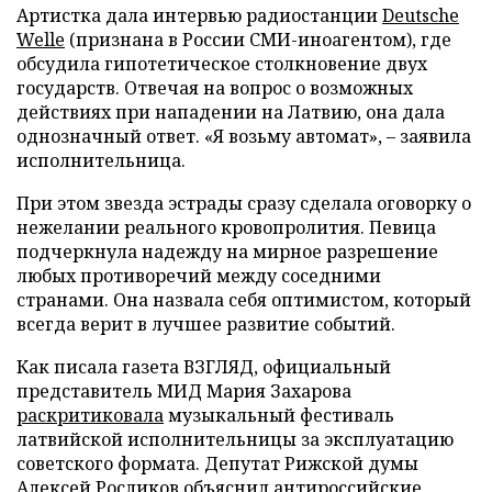
Артистка дала интервью радиостанции
Deutsche
Welle
(признана в России СМИ-иноагентом), где
обсудила гипотетическое столкновение двух
государств. Отвечая на вопрос о возможных
действиях при нападении на Латвию, она дала
однозначный ответ. «Я возьму автомат», – заявила
исполнительница.
При этом звезда эстрады сразу сделала оговорку о
нежелании реального кровопролития. Певица
подчеркнула надежду на мирное разрешение
любых противоречий между соседними
странами. Она назвала себя оптимистом, который
всегда верит в лучшее развитие событий.
Как писала газета ВЗГЛЯД, официальный
представитель МИД Мария Захарова
раскритиковала
музыкальный фестиваль
латвийской исполнительницы за эксплуатацию
советского формата. Депутат Рижской думы
Алексей Росликов
объяснил
антироссийские