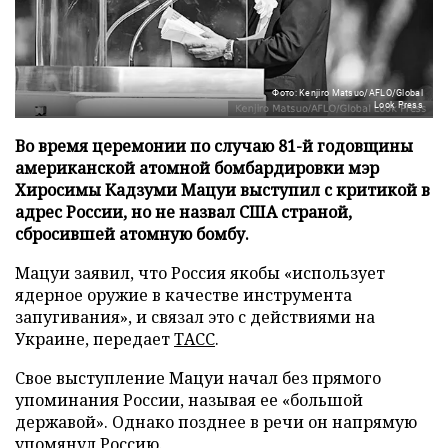
Фото: Kenjiro Matsuo/AFLO/Global
Look Press
Во время церемонии по случаю 81-й годовщины
американской атомной бомбардировки мэр
Хиросимы Кадзуми Мацуи выступил с критикой в
адрес России, но не назвал США страной,
сбросившей атомную бомбу.
Мацуи заявил, что Россия якобы «использует
ядерное оружие в качестве инструмента
запугивания», и связал это с действиями на
Украине, передает
ТАСС
.
Свое выступление Мацуи начал без прямого
упоминания России, называя ее «большой
державой». Однако позднее в речи он напрямую
упомянул Россию.