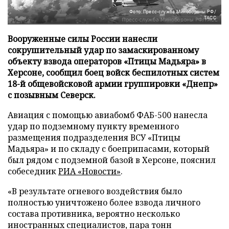
Фото: Пресс-служба Минобороны РФ/
ТАСС
Вооруженные силы России нанесли
сокрушительный удар по замаскированному
объекту взвода операторов «Птицы Мадьяра» в
Херсоне, сообщил боец войск беспилотных систем
18-й общевойсковой армии группировки «Днепр»
с позывным Северск.
Авиация с помощью авиабомб ФАБ-500 нанесла
удар по подземному пункту временного
размещения подразделения ВСУ «Птицы
Мадьяра» и по складу с боеприпасами, который
был рядом с подземной базой в Херсоне, пояснил
собеседник
РИА «Новости»
.
«В результате огневого воздействия было
полностью уничтожено более взвода личного
состава противника, вероятно несколько
иностранных специалистов, пара тонн