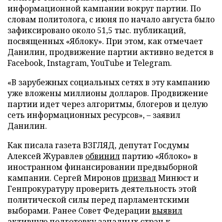
информационной кампании вокруг партии. По
словам политолога, с июня по начало августа было
зафиксировано около 51,5 тыс. публикаций,
посвященных «Яблоку». При этом, как отмечает
Данилин, продвижение партии активно ведется в
Facebook, Instagram, YouTube и Telegram.
«В зарубежных социальных сетях в эту кампанию
уже вложены миллионы долларов. Продвижение
партии идет через алгоритмы, блогеров и целую
сеть информационных ресурсов», – заявил
Данилин.
Как писала газета ВЗГЛЯД, депутат Госдумы
Алексей Журавлев
обвинил
партию «Яблоко» в
иностранном финансировании предвыборной
кампании. Сергей Миронов
призвал
Минюст и
Генпрокуратуру проверить деятельность этой
политической силы перед парламентскими
выборами. Ранее Совет Федерации
выявил
активную подготовку западных стран к