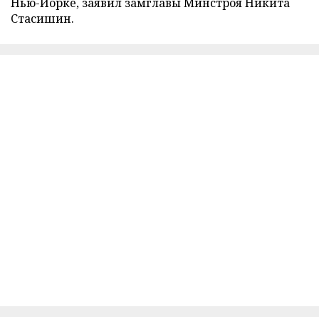
Нью-Йорке, заявил замглавы Минстроя Никита
Стасишин.