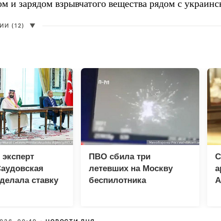
ом и зарядом взрывчатого вещества рядом с украин
И (12)
▼
 эксперт
ПВО сбила три
С
Саудовская
летевших на Москву
а
делала ставку
беспилотника
А
ю и Пакистан
США