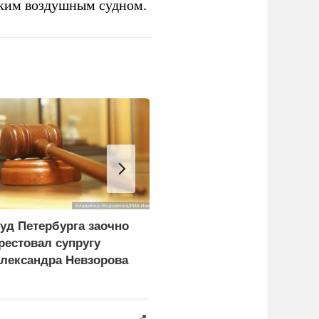
ским воздушным судном.
уд Петербурга заочно
Врачи объяснили, как
рестовал супругу
есть мороженое в жару
лександра Невзорова
без вреда для здоровья