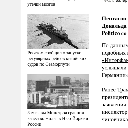
Tекст:
Валер
утечки мозгов
Пентагон
Дональда 
Politico с
По данны
Росатом сообщил о запуске
подобных 
регулярных рейсов китайских
«Интерфа
судов по Севморпути
услышали 
Германии»,
Ранее Тра
президентс
заявления 
инспектор
Замглавы Минстроя сравнил
качество жилья в Нью-Йорке и
чиновника
России