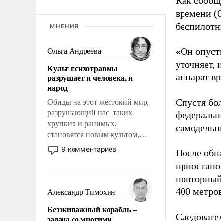
Как сооб
времени (
беспилотн
МНЕНИЯ
«Он опусти
Ольга Андреева
уточняет,
Культ психотравмы
аппарат в
разрушает и человека, и
народ
Спустя бо
Обиды на этот жестокий мир,
разрушающий нас, таких
федеральн
хрупких и ранимых,
самодельн
становятся новым культом,
постепенно вытесняя и
9 комментариев
После обн
отменяя традиционное
приостано
требование к человеку – быть
повторный
мужественным и твердым под
ударами судьбы, брать на себя
400 метро
Александр Тимохин
ответственность, помогать
Безэкипажный корабль –
слабым, идти вперед и
Следовател
задача со многими