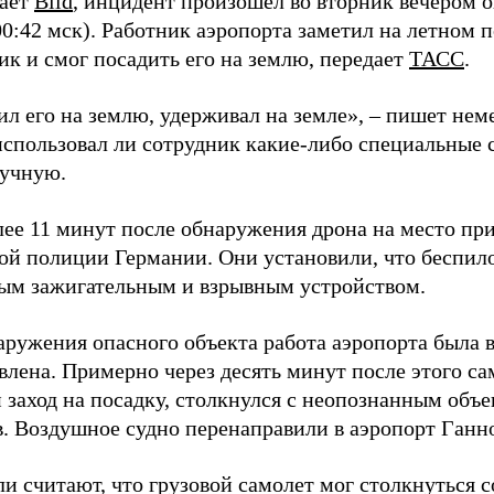
щает
Bild
, инцидент произошел во вторник вечером о
00:42 мск). Работник аэропорта заметил на летном 
ик и смог посадить его на землю, передает
ТАСС
.
л его на землю, удерживал на земле», – пишет неме
 использовал ли сотрудник какие-либо специальные 
ручную.
лее 11 минут после обнаружения дрона на место пр
ой полиции Германии. Они установили, что беспил
ым зажигательным и взрывным устройством.
аружения опасного объекта работа аэропорта была 
влена. Примерно через десять минут после этого с
 заход на посадку, столкнулся с неопознанным объе
в. Воздушное судно перенаправили в аэропорт Ганн
и считают, что грузовой самолет мог столкнуться 