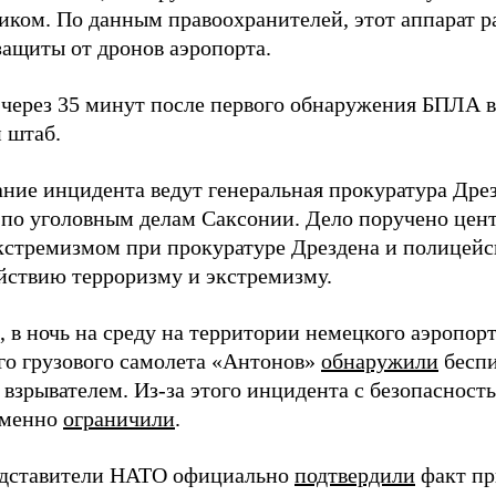
иком. По данным правоохранителей, этот аппарат р
защиты от дронов аэропорта.
через 35 минут после первого обнаружения БПЛА в
 штаб.
ание инцидента ведут генеральная прокуратура Дре
 по уголовным делам Саксонии. Дело поручено цен
экстремизмом при прокуратуре Дрездена и полицей
йствию терроризму и экстремизму.
 в ночь на среду на территории немецкого аэропор
го грузового самолета «Антонов»
обнаружили
беспи
 взрывателем. Из-за этого инцидента с безопаснос
еменно
ограничили
.
едставители НАТО официально
подтвердили
факт пр