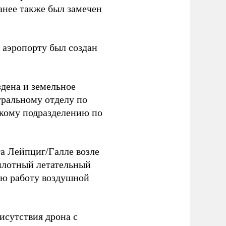
анее также был замечен
 аэропорту был создан
здена и земельное
тральному отделу по
скому подразделению по
та Лейпциг/Галле возле
лотный летательный
тью работу воздушной
исутствия дрона с