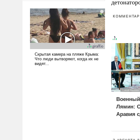
детонатор
американские арсеналы.
Сложившаяся ситуация
КОММЕНТАРИ
означает многолетний период
уязвимости США, например,
перед Китаем.
Военный
Лямин: 
Аравия с
на Турци
вместо 