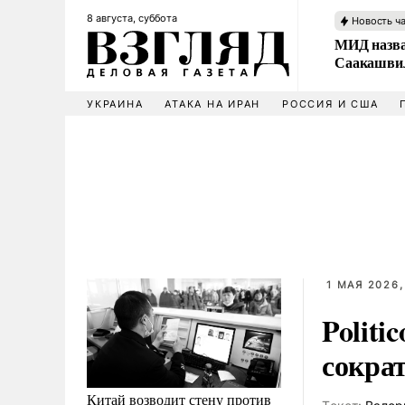
8 августа, суббота
Новость ч
МИД назва
Саакашвил
УКРАИНА
АТАКА НА ИРАН
РОССИЯ И США
1 МАЯ 2026,
Politi
сокра
Китай возводит стену против