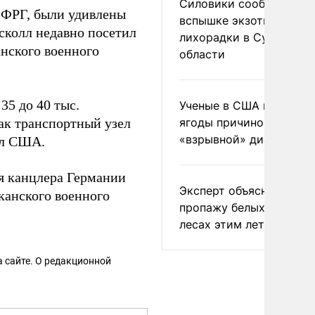
Силовики сообщили о
 ФРГ, были удивлены
вспышке экзотической
сколл недавно посетил
лихорадки в Сумской
нского военного
области
35 до 40 тыс.
Ученые в США назвали 
ак транспортный узел
ягоды причиной
«взрывной» диареи
ил США.
я канцлера Германии
Эксперт объяснил
анского военного
пропажу белых грибов 
лесах этим летом
 сайте. О редакционной