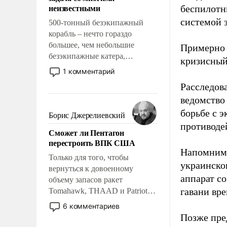
адаптироваться.
неизвестными
беспилотн
системой 
500-тонный безэкипажный
корабль – нечто гораздо
большее, чем небольшие
Примерно 
безэкипажные катера,
кризисный
применение которых уже
1 комментарий
стало обыденностью. Задача по
Расследов
созданию такого корабля очень
ведомство
сложна и амбициозна. Однако
и ее реализация радикально
борьбе с 
Борис Джерелиевский
поднимет наши боевые
противоде
Сможет ли Пентагон
возможности.
перестроить ВПК США
Напомним,
Только для того, чтобы
украинско
вернуться к довоенному
аппарат со
объему запасов ракет
гавани вр
Tomahawk, THAAD и Patriot
США потребуется более трех
6 комментариев
лет. Даже небольшая война с
Позже пр
Ираном опустошила