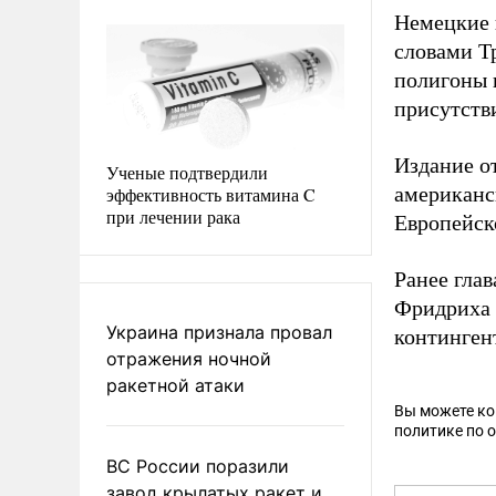
Немецкие 
словами Т
полигоны 
присутстви
Издание от
Ученые подтвердили
американс
эффективность витамина C
при лечении рака
Европейск
Ранее гла
Фридриха 
Украина признала провал
континген
отражения ночной
ракетной атаки
Вы можете к
политике по 
ВС России поразили
завод крылатых ракет и