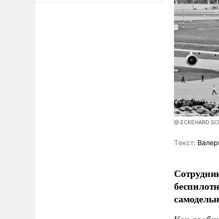
@ ECKEHARD SCHU
Tекст:
Валер
Сотрудник
беспилотн
самодель