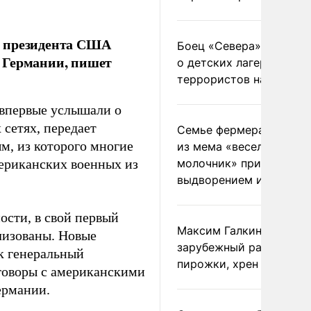
и президента США
Боец «Севера» рассказ
 Германии, пишет
о детских лагерях
террористов на Украин
 впервые услышали о
сетях, передает
Семье фермера Уолкер
ым, из которого многие
из мема «веселый
мериканских военных из
молочник» пригрозили
выдворением из Росси
ости, в свой первый
Максим Галкин добавил
ализованы. Новые
зарубежный райдер
ак генеральный
пирожки, хрен и морс
еговоры с американскими
ермании.