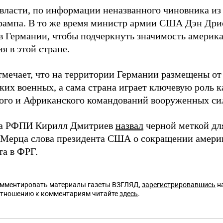
власти, по информации неназванного чиновника из
рампа. В то же время министр армии США Дэн Дри
в Германии, чтобы подчеркнуть значимость америка
я в этой стране.
мечает, что на территории Германии размещены от 
ких военных, а сама страна играет ключевую роль к
ого и Африканского командований вооруженных с
ва РФПИ Кирилл Дмитриев
назвал
черной меткой дл
Мерца слова президента США о сокращении америк
та в ФРГ.
омментировать материалы газеты ВЗГЛЯД,
зарегистрировавшись
на
отношению к комментариям читайте
здесь
.