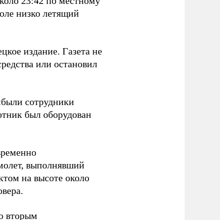
коло 23:42 по местному
поле низко летящий
цкое издание. Газета не
средства или остановил
ибыли сотрудники
отник был оборудован
временно
амолет, выполнявший
ктом на высоте около
овера.
со вторым