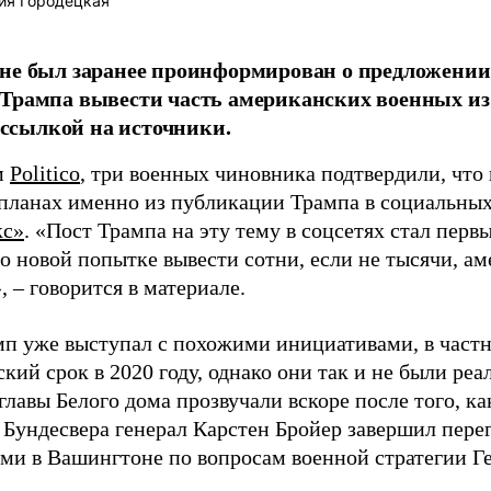
ия Городецкая
 не был заранее проинформирован о предложени
Трампа вывести часть американских военных из
о ссылкой на источники.
м
Politico
, три военных чиновника подтвердили, что
планах именно из публикации Трампа в социальных 
кс»
. «Пост Трампа на эту тему в соцсетях стал перв
о новой попытке вывести сотни, если не тысячи, а
 – говорится в материале.
мп уже выступал с похожими инициативами, в частн
кий срок в 2020 году, однако они так и не были ре
главы Белого дома прозвучали вскоре после того, к
 Бундесвера генерал Карстен Бройер завершил пер
ми в Вашингтоне по вопросам военной стратегии Г