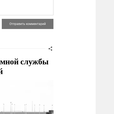
емной службы
й