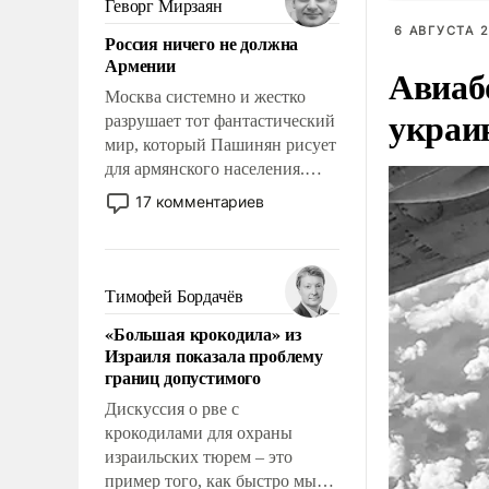
Геворг Мирзаян
означает многолетний период
6 АВГУСТА 2
Россия ничего не должна
уязвимости США, например,
Армении
Авиаб
перед Китаем.
Москва системно и жестко
украи
разрушает тот фантастический
мир, который Пашинян рисует
для армянского населения.
Мир, где политические
17 комментариев
прожекты будут безусловно
оплачиваться за счет
российских
налогоплательщиков и где
Тимофей Бордачёв
Еревану за свои поступки не
«Большая крокодила» из
нужно отвечать.
Израиля показала проблему
границ допустимого
Дискуссия о рве с
крокодилами для охраны
израильских тюрем – это
пример того, как быстро мы