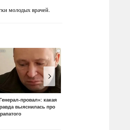
тки молодых врачей.
i
Генерал-провал»: какая
Украина и Финляндия
равда выяснилась про
объединились для
рапатого
"сокрушительных
санкций" против России