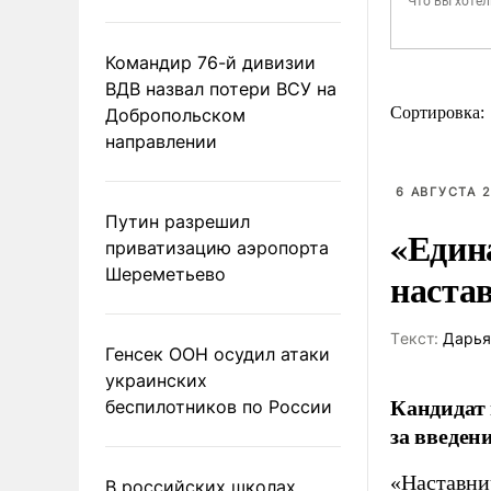
Командир 76-й дивизии
ВДВ назвал потери ВСУ на
Сортировка:
Добропольском
направлении
6 АВГУСТА 2
Путин разрешил
«Един
приватизацию аэропорта
Шереметьево
наста
Tекст:
Дарья
Генсек ООН осудил атаки
украинских
Кандидат 
беспилотников по России
за введен
«Наставни
В российских школах