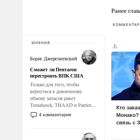
Ранее глав
КОММЕНТАРИ
МНЕНИЯ
Борис Джерелиевский
Сможет ли Пентагон
перестроить ВПК США
Только для того, чтобы
вернуться к довоенному
объему запасов ракет
Tomahawk, THAAD и Patriot
Кто зака
США потребуется более трех
4 комментария
Монако?
лет. Даже небольшая война с
связь с 
Ираном опустошила
американские арсеналы.
Сложившаяся ситуация