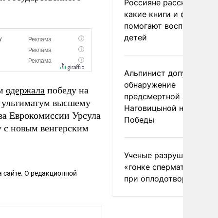
Россияне рассказали,
какие книги и фильмы
помогают воспитывать
детей
Альпинист допустил
обнаружение
ом
одержала
победу на
предсмертной записки
ультиматум высшему
Наговицыной на пике
ва Еврокомиссии Урсула
Победы
у с новым венгерским
Ученые разрушили миф
«гонке сперматозоидов
 сайте. О редакционной
при оплодотворении