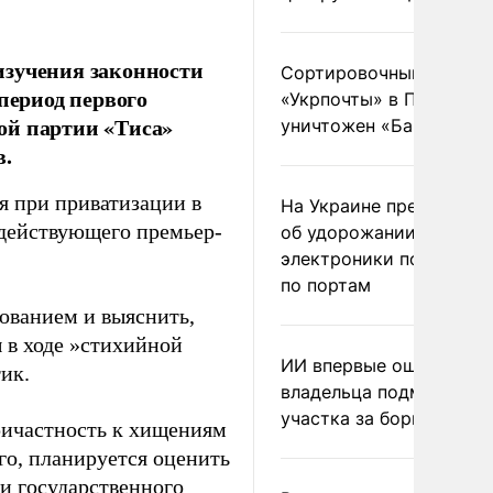
изучения законности
Сортировочный пункт
период первого
«Укрпочты» в Павлогра
ой партии «Тиса»
уничтожен «Бандероль
в.
я при приватизации в
На Украине предупреди
и действующего премьер-
об удорожании китайс
электроники после уда
по портам
ованием и выяснить,
 в ходе »стихийной
ИИ впервые оштрафова
ик.
владельца подмосковн
участка за борщевик
ричастность к хищениям
го, планируется оценить
чи государственного