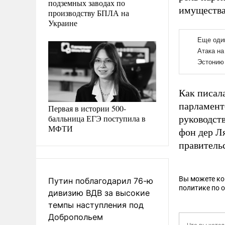
подземных заводах по
имущества
производству БПЛА на
Украине
Как писал
парламент
Первая в истории 500-
балльница ЕГЭ поступила в
руководст
МФТИ
фон дер Л
правитель
Вы можете к
Путин поблагодарил 76-ю
политике по 
дивизию ВДВ за высокие
темпы наступления под
Добропольем