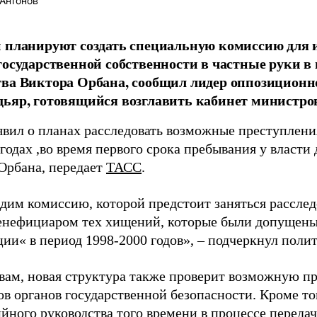
Антонов
 планируют создать специальную комиссию для 
государственной собственности в частные руки в 
ва Виктора Орбана, сообщил лидер оппозиционн
ьяр, готовящийся возглавить кабинет министро
явил о планах расследовать возможные преступлени
годах ,во время первого срока пребывания у власт
Орбана, передает
ТАСС
.
дим комиссию, которой предстоит заняться расслед
бенефициаром тех хищений, которые были допущены
ии« в период 1998-2000 годов», – подчеркнул полит
овам, новая структура также проверит возможную п
ов органов государственной безопасности. Кроме то
йного руководства того времени в процессе переда