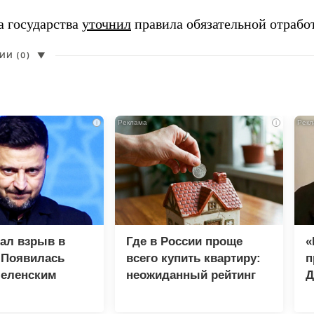
а государства
уточнил
правила обязательной отрабо
И (0)
▼
i
i
зал взрыв в
Где в России проще
«
 Появилась
всего купить квартиру:
п
Зеленским
неожиданный рейтинг
Д