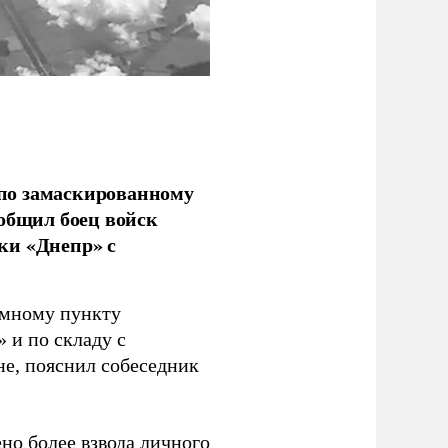
по замаскированному
ообщил боец войск
ки «Днепр» с
емному пункту
 и по складу с
не, пояснил собеседник
но более взвода личного