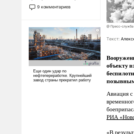
двигаемся по пути
9 комментариев
революционных изменений.
То, что несколько лет назад
было образом для
@ Пресс-служба
псевдонаучной фантастики,
стало всерьез обсуждаемой
Tекст:
Алекс
идеей.
Вооружен
объекту в
беспилотн
позывным
Авиация с
временног
боеприпас
РИА «Нов
«В резуль