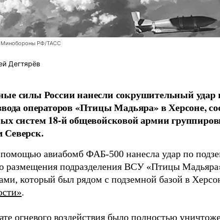
 Минобороны РФ/ТАСС
ей Дегтярёв
ные силы России нанесли сокрушительный удар 
звода операторов «Птицы Мадьяра» в Херсоне, с
ых систем 18-й общевойсковой армии группиров
 Северск.
 помощью авиабомб ФАБ-500 нанесла удар по подз
о размещения подразделения ВСУ «Птицы Мадьяра»
ами, который был рядом с подземной базой в Херсо
ости»
.
тате огневого воздействия было полностью уничтоже