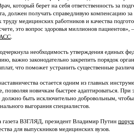
Врач, который берет на себя ответственность за под
та, должен получать справедливую компенсацию за э
 труду медицинских работников и качества подготов
чете, это вопрос здоровья миллионов пациентов», 
АСС
.
одчеркнула необходимость утверждения единых фед
нию, важно законодательно закрепить порядок орга
ыплат, что поможет устранить существенные различ
наставничества остается одним из главных инструм
, позволяя новичкам быстрее адаптироваться. При 
 должно быть исключительно добровольным, чтобы 
нального выгорания специалистов.
а газета ВЗГЛЯД, президент Владимир Путин
поруч
ества для выпускников медицинских вузов.