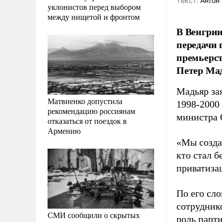
Tекст:
Антон 
уклонистов перед выбором
между нищетой и фронтом
В Венгрии
передачи 
премьерст
Петер Мад
Мадьяр за
Матвиенко допустила
1998-2000 
рекомендацию россиянам
министра 
отказаться от поездок в
Армению
«Мы созда
кто стал 
приватизац
По его сл
сотрудник
СМИ сообщили о скрытых
роль парти