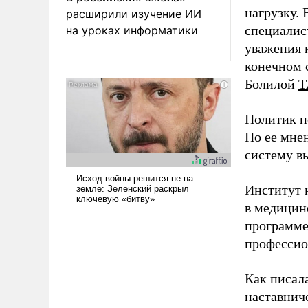
нагрузку. 
расширили изучение ИИ
специалис
на уроках информатики
уважения к
конечном с
Болилой
Т
Политик п
По ее мне
систему в
Институт 
в медицине
программе
профессио
Как писал
наставнич