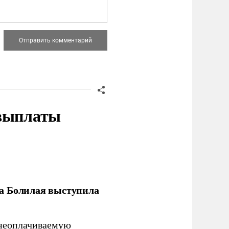
 выплаты
ла Болилая выступила
 неоплачиваемую