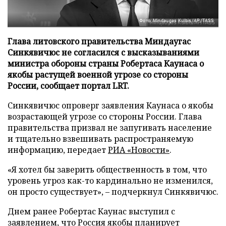
Фото: Mindaugas Kulbis/AP/TASS
Глава литовского правительства Миндаугас
Синкявичюс не согласился с высказываниями
министра обороны страны Робертаса Каунаса о
якобы растущей военной угрозе со стороны
России, сообщает портал LRT.
Синкявичюс опроверг заявления Каунаса о якобы
возрастающей угрозе со стороны России. Глава
правительства призвал не запугивать население
и тщательно взвешивать распространяемую
информацию, передает
РИА «Новости»
.
«Я хотел бы заверить общественность в том, что
уровень угроз как-то кардинально не изменился,
он просто существует», – подчеркнул Синкявичюс.
Днем ранее Робертас Каунас выступил с
заявлением, что Россия якобы планирует