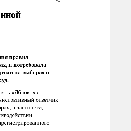
онной
ния правил
ах, и потребовала
ртии на выборах в
уд.
нять «Яблоко» с
инистративный ответчик
ах, в частности,
тиводействии
зарегистрированного