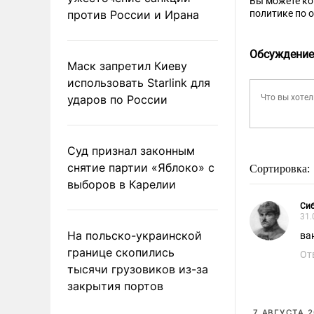
Вы можете к
против России и Ирана
политике по 
Обсуждение
Маск запретил Киеву
использовать Starlink для
ударов по России
Суд признал законным
снятие партии «Яблоко» с
Сортировка:
выборов в Карелии
Си
31.
На польско-украинской
ва
границе скопились
От
тысячи грузовиков из-за
закрытия портов
7 АВГУСТА 2