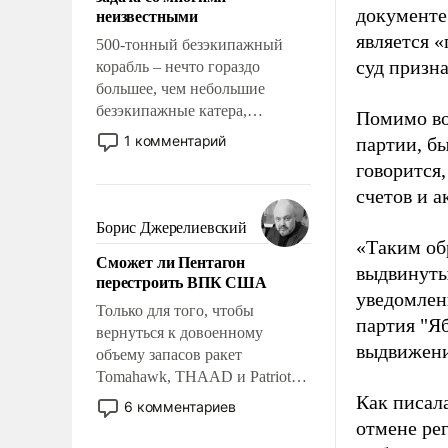
адаптироваться.
неизвестными
документе
является 
500-тонный безэкипажный
суд призн
корабль – нечто гораздо
большее, чем небольшие
безэкипажные катера,
Помимо во
применение которых уже
1 комментарий
партии, б
стало обыденностью. Задача по
говорится,
созданию такого корабля очень
счетов и 
сложна и амбициозна. Однако
и ее реализация радикально
Борис Джерелиевский
поднимет наши боевые
«Таким об
Сможет ли Пентагон
возможности.
выдвинуты
перестроить ВПК США
уведомлени
Только для того, чтобы
партия "Я
вернуться к довоенному
выдвижения
объему запасов ракет
Tomahawk, THAAD и Patriot
США потребуется более трех
Как писал
6 комментариев
лет. Даже небольшая война с
отмене ре
Ираном опустошила