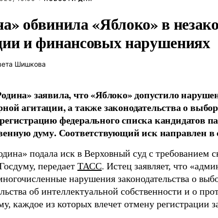
на» обвинила «Яблоко» в незак
ции и финансовых нарушениях
вета Шишкова
одина» заявила, что «Яблоко» допустило наруше
ной агитации, а также законодательства о выбор
регистрацию федерального списка кандидатов па
венную думу. Соответствующий иск направлен в с
одина» подала иск в Верховный суд с требованием с
 Госдуму, передает
ТАСС
. Истец заявляет, что «адм
многочисленные нарушения законодательства о выбор
ельства об интеллектуальной собственности и о про
му, каждое из которых влечет отмену регистрации 