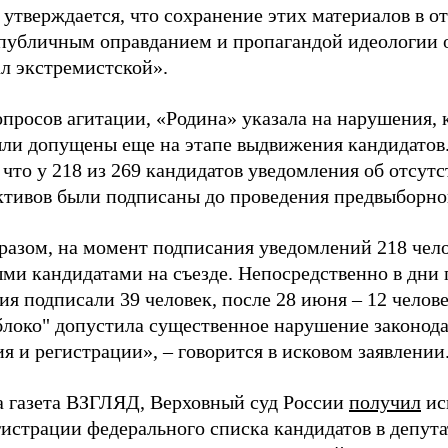
 утверждается, что сохранение этих материалов в о
«публичным оправданием и пропагандой идеологии 
ал экстремистской».
просов агитации, «Родина» указала на нарушения, 
ыли допущены еще на этапе выдвижения кандидатов. 
 что у 218 из 269 кандидатов уведомления об отсу
активов были подписаны до проведения предвыборног
разом, на момент подписания уведомлений 218 чело
ми кандидатами на съезде. Непосредственно в дни 
я подписали 39 человек, после 28 июня – 12 челов
блоко" допустила существенное нарушение законода
 и регистрации», – говорится в исковом заявлении
а газета ВЗГЛЯД, Верховный суд России
получил
ис
гистрации федерального списка кандидатов в депут