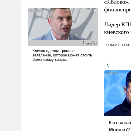
«Яблоко».
американские арсеналы.
финансиро
Сложившаяся ситуация
означает многолетний период
Лидер КП
уязвимости США, например,
перед Китаем.
киевского
КОММЕНТАРИ
Кто зака
Монако?