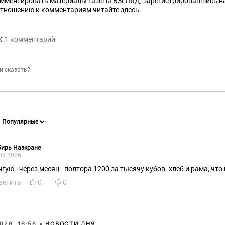
омментировать материалы газеты ВЗГЛЯД,
зарегистрировавшись
на
отношению к комментариям читайте
здесь
.
:
1
комментарий
бирь Наэкране
03.2026
нгую - через месяц - полтора 1200 за тысячу кубов. хлеб и рама, что
ветить
0
0
026, 16:56 •
НОВОСТИ ДНЯ