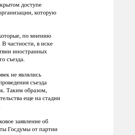
ткрытом доступе
организации, которую
которые, по мнению
В частности, в иске
тствии иностранных
о съезда.
век не являлись
проведения съезда
ек. Таким образом,
тельства еще на стадии
.
ковое заявление об
аты Госдумы от партии