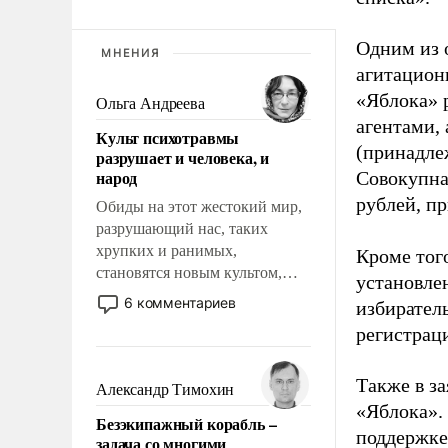
Одним из 
МНЕНИЯ
агитацион
«Яблока» 
Ольга Андреева
агентами,
Культ психотравмы
(принадле
разрушает и человека, и
народ
Совокупная
рублей, пр
Обиды на этот жестокий мир,
разрушающий нас, таких
хрупких и ранимых,
Кроме тог
становятся новым культом,
установле
постепенно вытесняя и
6 комментариев
избиратель
отменяя традиционное
регистрац
требование к человеку – быть
мужественным и твердым под
ударами судьбы, брать на себя
Также в з
Александр Тимохин
ответственность, помогать
«Яблока».
Безэкипажный корабль –
слабым, идти вперед и
поддержке
задача со многими