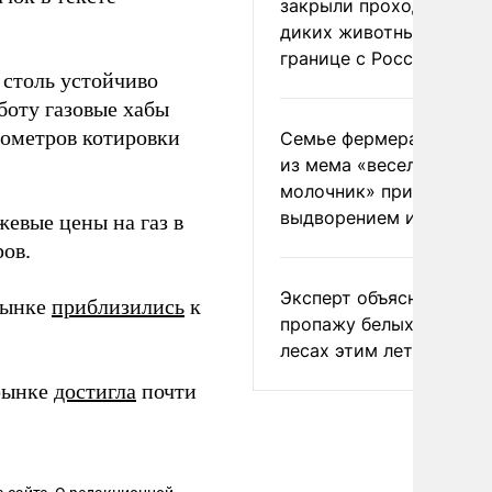
закрыли проходы для
диких животных на
границе с Россией
 столь устойчиво
аботу газовые хабы
бометров котировки
Семье фермера Уолкер
из мема «веселый
молочник» пригрозили
выдворением из Росси
жевые цены на газ в
ов.
Эксперт объяснил
рынке
приблизились
к
пропажу белых грибов 
лесах этим летом
 рынке
достигла
почти