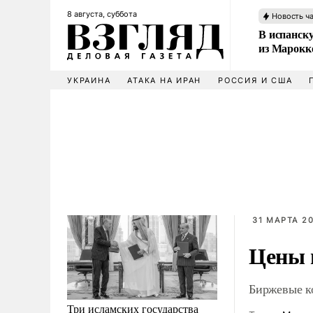
8 августа, суббота
Новость ч
В испанск
из Марокк
УКРАИНА
АТАКА НА ИРАН
РОССИЯ И США
31 МАРТА 20
Цены н
Биржевые ко
Три исламских государства