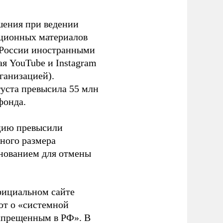
шения при ведении
ационных материалов
в России иностранными
я YouTube и Instagram
ганизацией).
густа превысила 55 млн
фонда.
ацию превысили
ного размера
основанием для отмены
фициальном сайте
ют о «системной
апрещенным в РФ». В