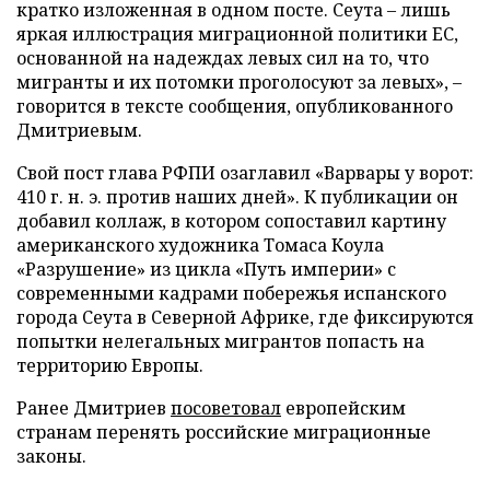
кратко изложенная в одном посте. Сеута – лишь
яркая иллюстрация миграционной политики ЕС,
основанной на надеждах левых сил на то, что
мигранты и их потомки проголосуют за левых», –
говорится в тексте сообщения, опубликованного
Дмитриевым.
Свой пост глава РФПИ озаглавил «Варвары у ворот:
410 г. н. э. против наших дней». К публикации он
добавил коллаж, в котором сопоставил картину
американского художника Томаса Коула
«Разрушение» из цикла «Путь империи» с
современными кадрами побережья испанского
города Сеута в Северной Африке, где фиксируются
попытки нелегальных мигрантов попасть на
территорию Европы.
Ранее Дмитриев
посоветовал
европейским
странам перенять российские миграционные
законы.