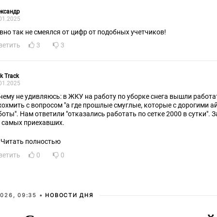
ександр
01.2025
вно так не смеялся от цифр от подобных учетчиков!
ветить
3
3
k Track
01.2025
чему не удивляюсь: в ЖКУ на работу по уборке снега вышли работа
хохмить с вопросом "а где прошлые смуглые, которые с дорогими 
боты". Нам ответили "отказались работать по сетке 2000 в сутки". З
х самых приехавших.
Читать полностью
ветить
0
0
026, 09:35 •
НОВОСТИ ДНЯ