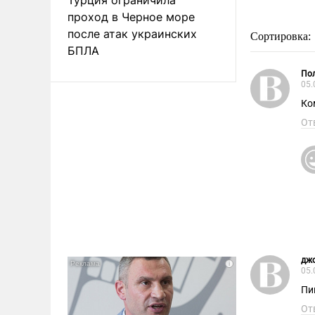
проход в Черное море
после атак украинских
Сортировка:
БПЛА
Пол
05.
Ко
От
дж
05.
Пи
От