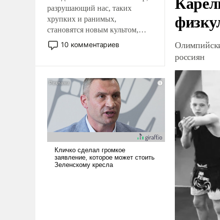
Карел
разрушающий нас, таких
физку
хрупких и ранимых,
становятся новым культом,
постепенно вытесняя и
Олимпийски
10 комментариев
отменяя традиционное
россиян
требование к человеку – быть
мужественным и твердым под
ударами судьбы, брать на себя
ответственность, помогать
слабым, идти вперед и
адаптироваться.