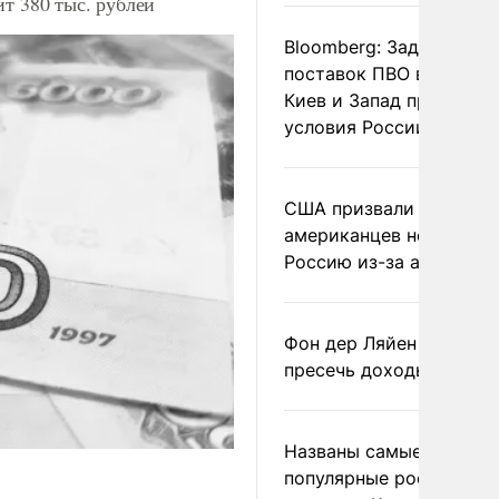
т 380 тыс. рублей
Bloomberg: Задержка
поставок ПВО вынудит
Киев и Запад принять
условия России
США призвали
американцев не посеща
Россию из-за атак ВСУ
Фон дер Ляйен призвал
пресечь доходы России
Названы самые
популярные российски