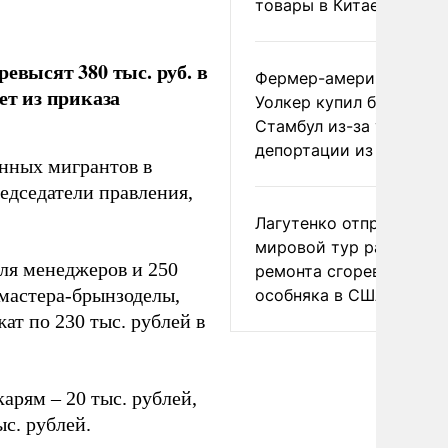
товары в Китае
евысят 380 тыс. руб. в
Фермер-американец
ет из приказа
Уолкер купил билет в
Стамбул из-за угрозы
депортации из России
анных мигрантов в
редседатели правления,
Лагутенко отправился в
мировой тур ради
ля менеджеров и 250
ремонта сгоревшего
 мастера-брынзоделы,
особняка в США
т по 230 тыс. рублей в
арям – 20 тыс. рублей,
с. рублей.