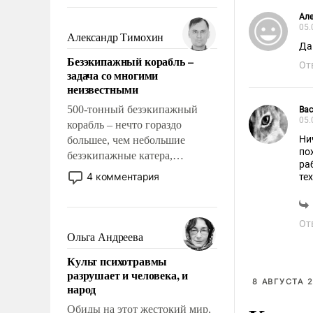
восстановления и без оного. И
чем она отличается от просто
Ал
05.
образованных людей. Иногда
Александр Тимохин
Да
казалось, что эти вопросы
Безэкипажный корабль –
решены раз и навсегда, но –
От
задача со многими
нет, не решены.
неизвестными
500-тонный безэкипажный
Bac
05.
корабль – нечто гораздо
Ни
большее, чем небольшие
по
безэкипажные катера,
ра
применение которых уже
4 комментария
те
стало обыденностью. Задача по
созданию такого корабля очень
сложна и амбициозна. Однако
От
и ее реализация радикально
Ольга Андреева
поднимет наши боевые
Культ психотравмы
возможности.
разрушает и человека, и
8 АВГУСТА 2
народ
Обиды на этот жестокий мир,