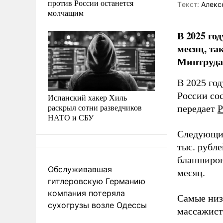
против России останется
Tекст:
Алекс
молчащим
В 2025 го
месяц, та
Минтруда
В 2025 го
России сос
Испанский хакер Хиль
раскрыл сотни разведчиков
передает
НАТО и СБУ
Следующим
тыс. рубл
бланширов
Обслуживавшая
месяц.
гитлеровскую Германию
компания потеряла
Самые низ
сухогрузы возле Одессы
массажиста