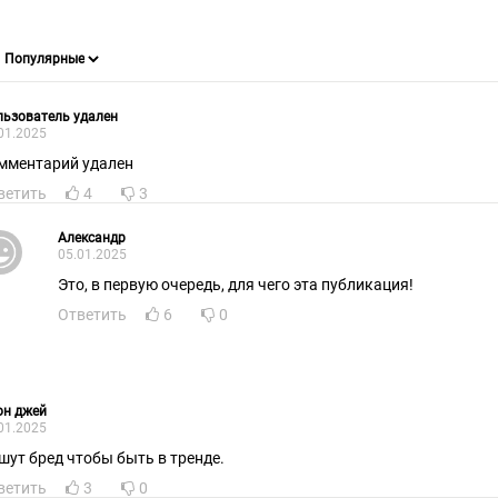
ьзователь удален
01.2025
мментарий удален
ветить
4
3
Александр
05.01.2025
Это, в первую очередь, для чего эта публикация!
Ответить
6
0
он джей
01.2025
шут бред чтобы быть в тренде.
ветить
3
0