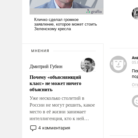
МНЕНИЯ
Ан
05.
Дмитрий Губин
Пе
Почему «объясняющий
по
класс» не может ничего
От
объяснить
Уже несколько столетий в
России не могут решить, какое
место в её жизни занимает
интеллигенция, кто к ней
принадлежит, а кого из неё
4 комментария
исключили с правом