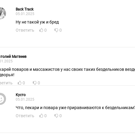
Back Track
05.01.2025
Ну не такой уж и бред
Ответить
0
0
атолий Матвеев
01.2025
карей поваров и массажистов у нас своих таких бездельников везде
дворья!
ветить
0
0
Кусто
05.01.2025
Что, пекари и повара уже приравниваются к бездельникам
Ответить
0
0