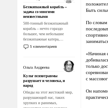
казалось, что эти вопросы
положител
Безэкипажный корабль –
решены раз и навсегда, но –
Быть силь
задача со многими
нет, не решены.
неизвестными
По словам
500-тонный безэкипажный
последоват
корабль – нечто гораздо
большее, чем небольшие
спортивно
безэкипажные катера,
заниматьс
применение которых уже
5 комментариев
стало обыденностью. Задача по
«Начиная 
созданию такого корабля очень
добивалас
сложна и амбициозна. Однако
только до
и ее реализация радикально
Ольга Андреева
поднимет наши боевые
соревнова
Культ психотравмы
возможности.
с массовог
разрушает и человека, и
народ
Он напомн
Обиды на этот жестокий мир,
практическ
разрушающий нас, таких
хрупких и ранимых,