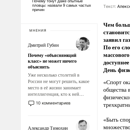
Tекст:
Алекс
Чем больш
становитс
МНЕНИЯ
заявил г
Дмитрий Губин
По его сл
массового
Почему «объясняющий
класс» не может ничего
доступнее
объяснить
День физ
Уже несколько столетий в
России не могут решить, какое
«Спорт ока
место в её жизни занимает
общества 
интеллигенция, кто к ней
физическо
принадлежит, а кого из неё
10 комментариев
трехкратн
исключили с правом
восстановления и без оного. И
«Быть спо
чем она отличается от просто
образованных людей. Иногда
множество
Александр Тимохин