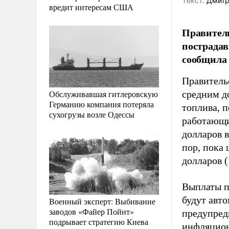
Tекст:
Дмитр
вредит интересам США
Правител
пострадав
сообщила
Правитель
Обслуживавшая гитлеровскую
средним д
Германию компания потеряла
топлива, 
сухогрузы возле Одессы
работающи
долларов в
пор, пока
долларов 
Выплаты п
будут авто
Военный эксперт: Выбивание
заводов «Файер Пойнт»
предупред
подрывает стратегию Киева
инфляцион