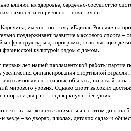
ьно влияют на здоровье, сердечно-сосудистую сист
ным намного интереснее», – отметил он.
 Карелина, именно поэтому «Единая Россия» на пр
ельно поддерживает развитие массового спорта – о
й инфраструктуры до программ, позволяющих детя
я физической культурой рядом с домом.
с первых лет нашей парламентской работы партия п
ь увеличения финансирования спортивной отрасли. 
строить многие спортивные объекты, но и выйти на 
ний мирового уровня. Однако спорт высоких достиж
о спорта и двора», – подчеркнул собеседник.
ил, что возможность заниматься спортом должна б
и везде – во дворах, школах, детских садах и обще