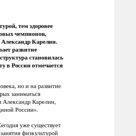
урой, тем здоровее
новых чемпионов,
 Александр Карелин.
вает развитие
аструктура становилась
ту в России отмечается
овека, но и на развитие
орых заниматься
л Александр Карелин,
диной России».
Сегодня уже существует
 занятия физкультурой