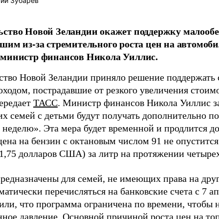
ий Зубарев
ьство Новой Зеландии окажет поддержку малооб
шим из-за стремительного роста цен на автомоби
 министр финансов Никола Уиллис.
ство Новой Зеландии приняло решение поддержать 
оходом, пострадавшие от резкого увеличения стоим
передает
ТАСС
. Министр финансов Никола Уиллис за
х семей с детьми будут получать дополнительно по
 неделю». Эта мера будет временной и продлится до
 цена на бензин с октановым числом 91 не опуститс
(1,75 долларов США) за литр на протяжении четырех
редназначены для семей, не имеющих права на друг
матически перечисляться на банковские счета с 7 а
или, что программа ограничена по времени, чтобы 
ное давление. Основной причиной роста цен на то