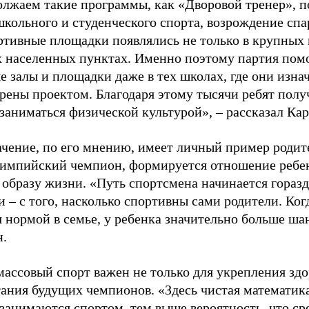
лжаем такие программы, как «Дворовой тренер», п
школьного и студенческого спорта, возрождение спа
ртивные площадки появлялись не только в крупных г
 населенных пунктах. Именно поэтому партия помо
е залы и площадки даже в тех школах, где они изна
рены проектом. Благодаря этому тысячи ребят пол
заниматься физической культурой», – рассказал Ка
ачение, по его мнению, имеет личный пример родит
лимпийский чемпион, формируется отношение ребен
 образу жизни. «Путь спортсмена начинается гораз
 – с того, насколько спортивны сами родители. Ког
я нормой в семье, у ребенка значительно больше ша
н.
ассовый спорт важен не только для укрепления здо
тания будущих чемпионов. «Здесь чистая математик
 занимаются спортом, тем выше вероятность, что ср