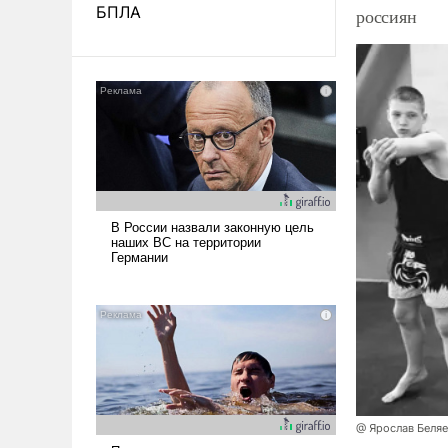
БПЛА
россиян
@ Ярослав Беля