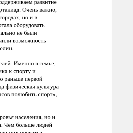
оддерживаем развитие
ртакиад. Очень важно,
ородах, но и в
гала оборудовать
чально не были
учили возможность
релин.
елей. Именно в семье,
ка к спорту и
до раньше первой
да физическая культура
нсов полюбить спорт», –
ровья населения, но и
а. Чем больше людей
еди них появятся