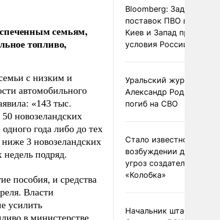
Bloomberg: Задержка
поставок ПВО вынудит
еспеченным семьям,
Киев и Запад принять
льное топливо,
условия России
семьи с низким и
Уральский журналист
ости автомобильного
Александр Родионов
явила: «143 тыс.
погиб на СВО
 50 новозеландских
 одного года либо до тех
Стало известно о
я ниже 3 новозеландских
возбуждении дела из-з
 недель подряд.
угроз создателям
«Колобка»
ие пособия, и средства
преля. Власти
не усилить
Начальник штаба
пливо в министерстве