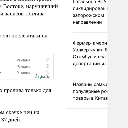
батальона ВСУ
ем Востоке, нарушивший
ликвидирован на
и запасов топлива
запорожском
направлении
осли
после атаки на
Фермер-американец
Уолкер купил билет в
Стамбул из-за угрозы
депортации из России
Названы самые
 пролива только для
популярные российски
товары в Китае
ом скачке цен на
 37 дней.