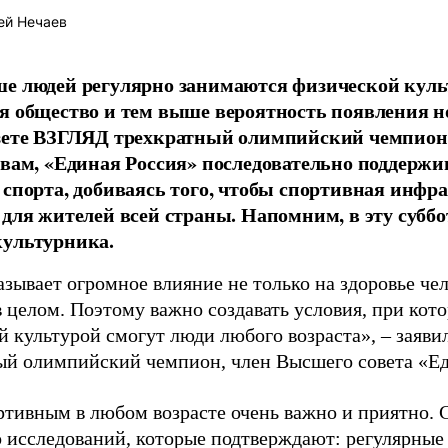
ей Нечаев
е людей регулярно занимаются физической культ
я общество и тем выше вероятность появления 
азете ВЗГЛЯД трехкратный олимпийский чемпион
овам, «Единая Россия» последовательно поддержи
 спорта, добиваясь того, чтобы спортивная инфр
 для жителей всей страны. Напомним, в эту суббо
культурника.
зывает огромное влияние не только на здоровье чел
в целом. Поэтому важно создавать условия, при кот
й культурой смогут люди любого возраста», – заяви
ый олимпийский чемпион, член Высшего совета «Е
ртивным в любом возрасте очень важно и приятно. 
 исследований, которые подтверждают: регулярные