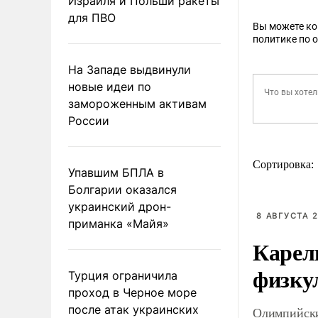
Израиля и Польши ракеты
для ПВО
Вы можете к
политике по 
На Западе выдвинули
новые идеи по
замороженным активам
России
Сортировка:
Упавшим БПЛА в
Болгарии оказался
украинский дрон-
8 АВГУСТА 2
приманка «Майя»
Карел
физку
Турция ограничила
проход в Черное море
после атак украинских
Олимпийски