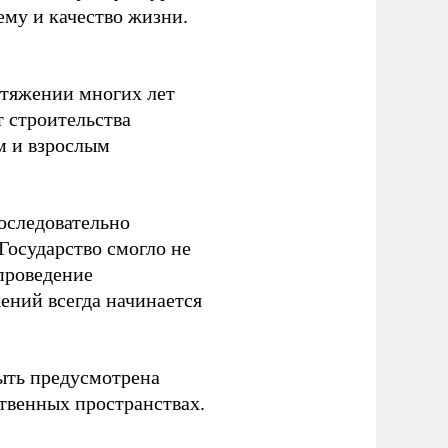
ему и качество жизни.
отяжении многих лет
т строительства
м и взрослым
оследовательно
Государство смогло не
проведение
ений всегда начинается
ыть предусмотрена
ственных пространствах.