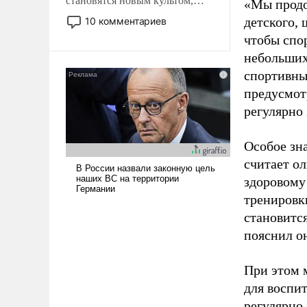
становятся новым культом,
«Мы продо
постепенно вытесняя и
детского, 
10 комментариев
отменяя традиционное
чтобы спо
требование к человеку – быть
небольших
мужественным и твердым под
спортивны
ударами судьбы, брать на себя
ответственность, помогать
предусмот
слабым, идти вперед и
регулярно 
адаптироваться.
Особое зн
считает о
здоровому
тренировки
становитс
пояснил о
При этом м
для воспи
регулярно