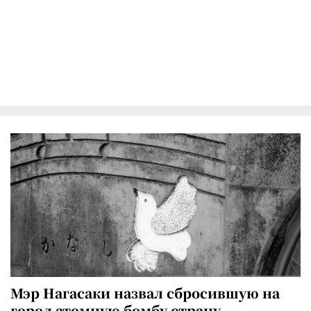
Мэр Нагасаки назвал сбросившую на
город атомную бомбу страну