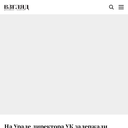
На Урале директора УК задержали