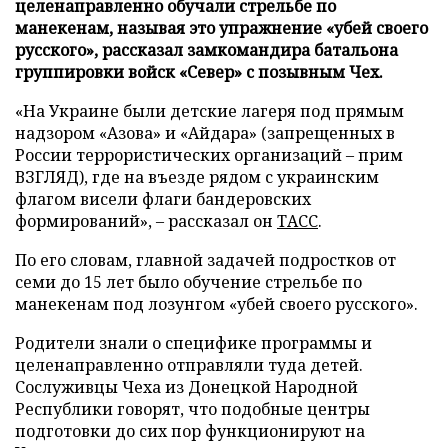
целенаправленно обучали стрельбе по
манекенам, называя это упражнение «убей своего
русского», рассказал замкомандира батальона
группировки войск «Север» с позывным Чех.
«На Украине были детские лагеря под прямым
надзором «Азова» и «Айдара» (запрещенных в
России террористических организаций – прим
ВЗГЛЯД), где на въезде рядом с украинским
флагом висели флаги бандеровских
формирований», – рассказал он
ТАСС
.
По его словам, главной задачей подростков от
семи до 15 лет было обучение стрельбе по
манекенам под лозунгом «убей своего русского».
Родители знали о специфике программы и
целенаправленно отправляли туда детей.
Сослуживцы Чеха из Донецкой Народной
Республики говорят, что подобные центры
подготовки до сих пор функционируют на