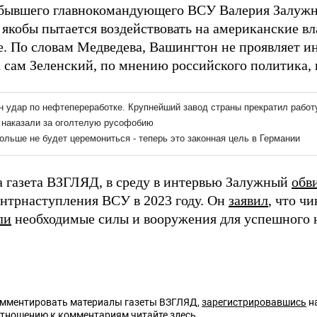
бывшего главнокомандующего ВСУ Валерия Залужно
 якобы пытается воздействовать на американские вл
е. По словам Медведева, Вашингтон не проявляет и
 сам Зеленский, по мнению российского политика, 
а газета ВЗГЛЯД, в среду в интервью Залужный
обв
онтрнаступления ВСУ в 2023 году. Он
заявил
, что ч
ли
необходимые силы и вооружения для успешного 
омментировать материалы газеты ВЗГЛЯД,
зарегистрировавшись
на
отношению к комментариям читайте
здесь
.