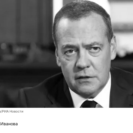
в/РИА Новости
 Иванова