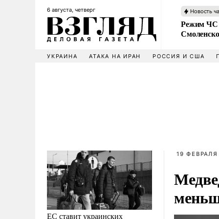
6 августа, четверг
Новость ч
Режим ЧС 
Смоленско
УКРАИНА
АТАКА НА ИРАН
РОССИЯ И США
19 ФЕВРАЛЯ 
Медвед
меньш
ЕС ставит украинских