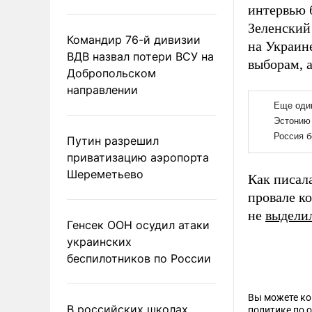
интервью 
Зеленский
Командир 76-й дивизии
на Украин
ВДВ назвал потери ВСУ на
выборам, а
Добропольском
направлении
Путин разрешил
приватизацию аэропорта
Шереметьево
Как писал
провале к
не
выдели
Генсек ООН осудил атаки
украинских
беспилотников по России
Вы можете к
В российских школах
политике по 