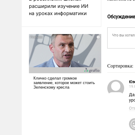
расширили изучение ИИ
на уроках информатики
Обсуждение
Сортировка:
Юз
19.
Да, з
ур
От