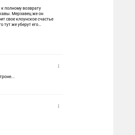
т к полному возврату
жавы. Мерзавец же он
оит свое клоунское счастье
о тут же уберут его
может осложнить дело
ыло бы уничтожить, но
 мир в Рейхом с весьма
роне...