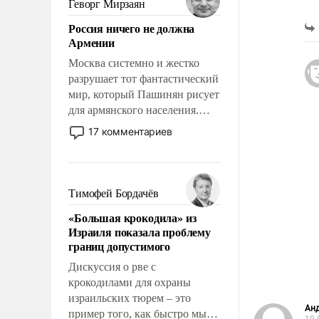
Геворг Мирзаян
означает многолетний период
Россия ничего не должна
уязвимости США, например,
Армении
перед Китаем.
Москва системно и жестко
разрушает тот фантастический
мир, который Пашинян рисует
для армянского населения.
Мир, где политические
17 комментариев
прожекты будут безусловно
оплачиваться за счет
российских
налогоплательщиков и где
Тимофей Бордачёв
Еревану за свои поступки не
«Большая крокодила» из
нужно отвечать.
Израиля показала проблему
границ допустимого
Дискуссия о рве с
крокодилами для охраны
израильских тюрем – это
Ан
пример того, как быстро мы