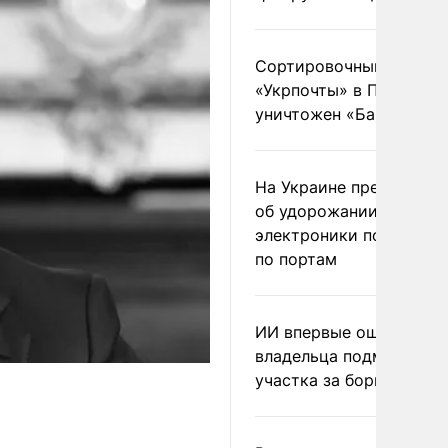
Сортировочный пункт
«Укрпочты» в Павлогра
уничтожен «Бандероль
На Украине предупреди
об удорожании китайс
электроники после уда
по портам
ИИ впервые оштрафова
владельца подмосковн
участка за борщевик