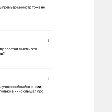
ш премьер-министр тоже не
их различных чиновников.
ВСЕ россияне.
 следи за новостями...
ову простая мысль, что
ов?
а лучше пообщайся с теми,
 только в кино слышал про
..