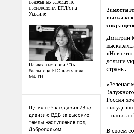
подземных заводах по
производству БПЛА на
Заместите
Украине
высказалс
сокращени
Дмитрий М
высказалс
«Новости»
дольше ук
Первая в истории 500-
страны.
балльница ЕГЭ поступила в
МФТИ
«Зеленая 
Залужного
Россия хо
никудышны
Путин поблагодарил 76-ю
дивизию ВДВ за высокие
– написал 
темпы наступления под
Добропольем
В своем с