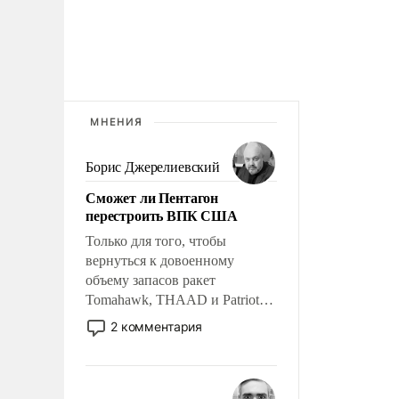
МНЕНИЯ
Борис Джерелиевский
Сможет ли Пентагон
перестроить ВПК США
Только для того, чтобы
вернуться к довоенному
объему запасов ракет
Tomahawk, THAAD и Patriot
США потребуется более трех
2 комментария
лет. Даже небольшая война с
Ираном опустошила
американские арсеналы.
Сложившаяся ситуация