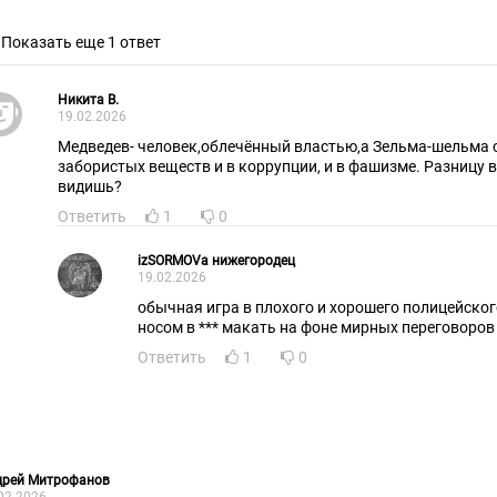
Показать еще 1 ответ
Никита В.
19.02.2026
Медведев- человек,облечённый властью,а Зельма-шельма обличен и в употреблении
забористых веществ и в коррупции, и в фашизме. Разницу 
видишь?
Ответить
1
0
izSORMOVa нижегородец
19.02.2026
обычная игра в плохого и хорошего полицейског
носом в *** макать на фоне мирных переговоров
Ответить
1
0
дрей Митрофанов