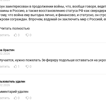
02.2026
оун заинтересован в продолжении войны, что, вообще говоря, веде
раины в Россию, а также восстановлению статуса РФ как сверхдер
тому, что война ему выгодна лично, и финансово, и статусно, он стр
 крови сограждан. Впрочем, вздумай он заключить мир с Россией, ег
падные кураторы и поставят другого, может, даже и поумнее, что 
вобождения Руси от укронацизма. Это как с Гитлером: его можно б
Читать полностью
гда у англо-американцев возник бы соблазн заключить сепаратный
ветить
3
0
приятными последствиями.
на Храстич
02.2026
лучается, нужно пожелать Зе-фюреру подольше оставаться на укрот
ветить
1
0
ьзователь удален
02.2026
мментарий удален
ветить
0
0