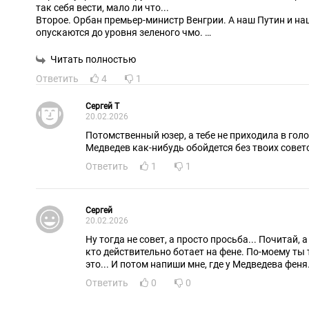
так себя вести, мало ли что...
Второе. Орбан премьер-министр Венгрии. А наш Путин и на
опускаются до уровня зеленого чмо.
Третье. Ты поищи в инете высказывания о зелени венгерск
Там и покруче будет, чем у Медведева.
Читать полностью
Четвертое. Медведев говорит то, что думают практически 
Ответить
4
1
Вывод. Не пиши чушь, а думай, что написать. И пожелание -
Cepгeй T
20.02.2026
Потомственный юзер, а тебе не приходила в гол
Медведев как-нибудь обойдется без твоих совет
Ответить
1
1
Сергей
20.02.2026
Ну тогда не совет, а просто просьба... Почитай, 
кто действительно ботает на фене. По-моему ты
это... И потом напиши мне, где у Медведева феня.
Ответить
0
0