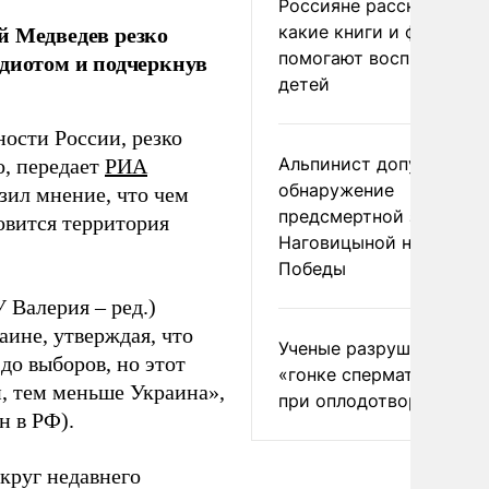
Россияне рассказали,
й Медведев резко
какие книги и фильмы
помогают воспитывать
идиотом и подчеркнув
детей
ости России, резко
Альпинист допустил
о, передает
РИА
обнаружение
зил мнение, что чем
предсмертной записки
овится территория
Наговицыной на пике
Победы
 Валерия – ред.)
аине, утверждая, что
Ученые разрушили миф
до выборов, но этот
«гонке сперматозоидов
, тем меньше Украина»,
при оплодотворении
н в РФ).
круг недавнего