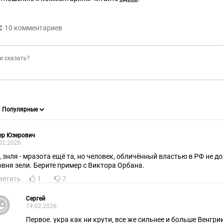
:
10
комментариев
ер Юзерович
02.2026
нля - мразота ещё та, но человек, обличённый властью в РФ не должен опускаться до
овня зели. Берите пример с Виктора Орбана.
ветить
1
7
Сергей
19.02.2026
Первое. укра как ни крути, все же сильнее и больше Венгрии. Поэтому Орбан долж