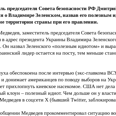
ль председателя Совета безопасности РФ Дмитри
я о Владимире Зеленском, назвав его полезным 
е территории страны при его правлении.
едведев, заместитель председателя Совета безопасн
я в адрес президента Украины Владимира Зеленског
. Он назвал Зеленского «полезным идиотом» и выра
раинский лидер остается на посту, тем меньше стан
муха обеспокоена после интервью (экс-главкома ВСУ
 и донимает американцев по поводу выборов на Укр
чет прихлопнуть киевское насекомое. США нет дела 
й клоун – полезный идиот. Чем дольше он у власти
Медведев в соцсети X (бывший Twitter, заблокирова
ообщении Медведев прокомментировал ситуацию во