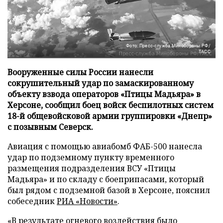
Фото: Пресс-служба Минобороны РФ/
ТАСС
Вооруженные силы России нанесли
сокрушительный удар по замаскированному
объекту взвода операторов «Птицы Мадьяра» в
Херсоне, сообщил боец войск беспилотных систем
18-й общевойсковой армии группировки «Днепр»
с позывным Северск.
Авиация с помощью авиабомб ФАБ-500 нанесла
удар по подземному пункту временного
размещения подразделения ВСУ «Птицы
Мадьяра» и по складу с боеприпасами, который
был рядом с подземной базой в Херсоне, пояснил
собеседник
РИА «Новости»
.
«В результате огневого воздействия было