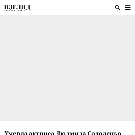
Умерла актриса Людмила Солоденко