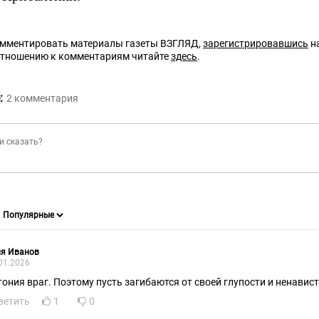
омментировать материалы газеты ВЗГЛЯД,
зарегистрировавшись
на
отношению к комментариям читайте
здесь
.
:
2
комментария
ня Иванов
01.2026
тония враг. Поэтому пусть загибаются от своей глупости и ненавист
ветить
1
0