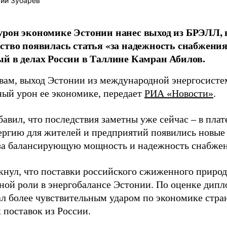
ий Зубарев
рон экономике Эстонии нанес выход из БРЭЛЛ, в
ство появилась статья «за надежность снабжени
й в делах России в Таллине Камран Абилов.
овам, выход Эстонии из международной энергосист
ный урон ее экономике, передает
РИА «Новости»
.
авил, что последствия заметны уже сейчас – в плат
ергию для жителей и предприятий появились новые с
 за балансирующую мощность и надежность снабжен
кнул, что поставки российского сжиженного природн
ной роли в энергобалансе Эстонии. По оценке дипл
л более чувствительным ударом по экономике стра
 поставок из России.