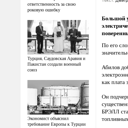
Tекст:
Дмитр
ответственность за свою
роковую ошибку
Большой у
электриче
поверенны
По его сл
значитель
Турция, Саудовская Аравия и
Пакистан создали военный
Абилов доб
союз
электроэн
как плата
Он подчер
существен
БРЭЛЛ ста
Экономист объяснил
топливных
требование Европы к Турции