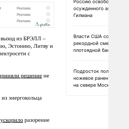
Россию освободить
осужденного американ
Гилмана
Власти США сообщили 
 выход из БРЭЛЛ –
рекордной смертности 
ию, Эстонию, Литву и
плотоядной бактерии
лектросети с
Подросток получил
приняли решение
не
ножевое ранение в дра
на севере Москвы
 из энергокольца
а
ускорило
разорение