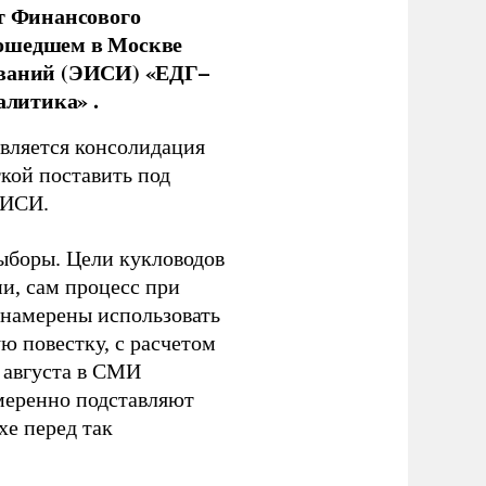
нт Финансового
рошедшем в Москве
ований (ЭИСИ) «ЕДГ–
алитика» .
является консолидация
кой поставить под
ЭИСИ.
ыборы. Цели кукловодов
и, сам процесс при
 намерены использовать
ю повестку, с расчетом
 августа в СМИ
амеренно подставляют
хе перед так