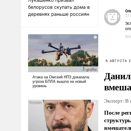
белорусов скупать дома в
Ол
деревнях раньше россиян
27.
Эс
оп
От
6 АВГУСТА 2
Данил
вмеша
Эксперт: В
После рег
структуры
вмешатель