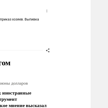
 приказ хозяев. Выпивка
том
лионы долларов
х иностранные
струмент
кое мнение высказал