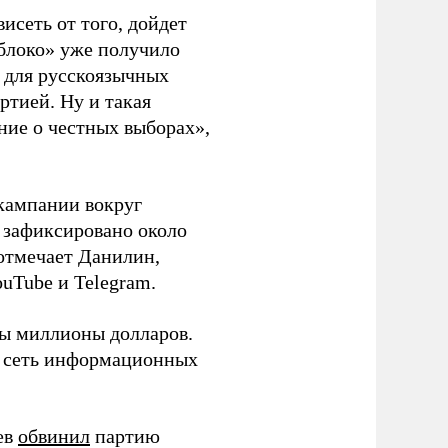
висеть от того, дойдет
блоко» уже получило
а для русскоязычных
ртией. Ну и такая
ние о честных выборах»,
кампании вокруг
о зафиксировано около
 отмечает Данилин,
ouTube и Telegram.
ны миллионы долларов.
ю сеть информационных
ев
обвинил
партию