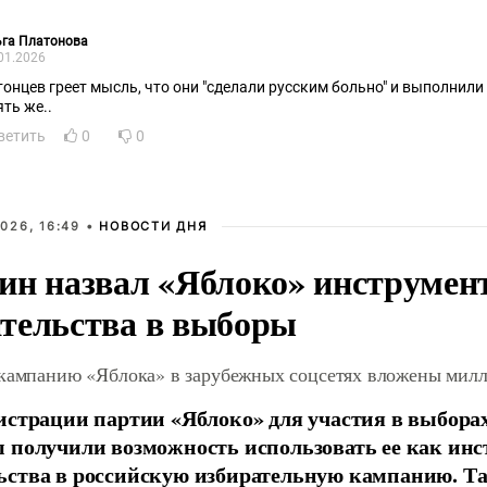
ьга Платонова
01.2026
тонцев греет мысль, что они "сделали русским больно" и выполнили
ять же..
ветить
0
0
026, 16:49 •
НОВОСТИ ДНЯ
ин назвал «Яблоко» инструмен
тельства в выборы
 кампанию «Яблока» в зарубежных соцсетях вложены мил
истрации партии «Яблоко» для участия в выбора
 получили возможность использовать ее как ин
ства в российскую избирательную кампанию. Та