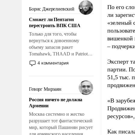
мужественным и твердым под
По его сло
ударами судьбы, брать на себя
Борис Джерелиевский
ответственность, помогать
ли зареги
Сможет ли Пентагон
слабым, идти вперед и
«зеленый 
перестроить ВПК США
адаптироваться.
пользовате
Только для того, чтобы
вишенкой 
вернуться к довоенному
– подчерк
объему запасов ракет
Tomahawk, THAAD и Patriot
США потребуется более трех
Эксперт т
4 комментария
лет. Даже небольшая война с
партии. П
Ираном опустошила
51,5 тыс.
американские арсеналы.
продвижени
Сложившаяся ситуация
Геворг Мирзаян
означает многолетний период
Россия ничего не должна
«В зарубе
уязвимости США, например,
Армении
перед Китаем.
Продвижен
Москва системно и жестко
ресурсов»,
разрушает тот фантастический
мир, который Пашинян рисует
Как писал
для армянского населения.