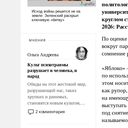
политолог
универси
круглом с
2026: Рас
По оценке
МНЕНИЯ
вокруг па
сомнение 
Ольга Андреева
Культ психотравмы
«Яблоко» 
разрушает и человека, и
по исполь
народ
этом носи
Обиды на этот жестокий мир,
как рупор
разрушающий нас, таких
хрупких и ранимых,
на имеющу
становятся новым культом,
выступать
постепенно вытесняя и
2 комментария
под снятие
отменяя традиционное
называемо
требование к человеку – быть