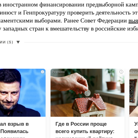
в иностранном финансировании предвыборной кам
нюст и Генпрокуратуру проверить деятельность э
ламентскими выборами. Ранее Совет Федерации
выя
у западных стран к вмешательству в российские изб
И (5)
▼
i
i
зал взрыв в
Где в России проще
У
 Появилась
всего купить квартиру:
о