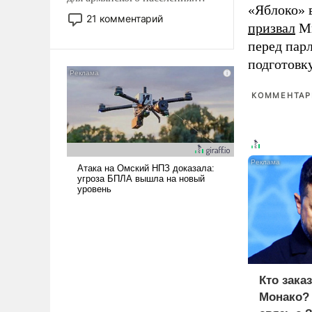
«Яблоко» 
Мир, где политические
21 комментарий
призвал
Ми
прожекты будут безусловно
оплачиваться за счет
перед пар
российских
подготовк
налогоплательщиков и где
Еревану за свои поступки не
КОММЕНТАРИ
нужно отвечать.
Кто зака
Монако?