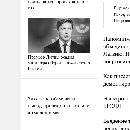
подтверждать происхождение
газа
Напомним,
объединен
Латвию. П
Премьер Литвы осадил
энергосис
министра обороны из-за слов о
России
Как писал
демонтиро
Электроэн
Захарова объяснила
выпад президента Польши
БРЭЛЛ.
комплексами
Введение 
республик