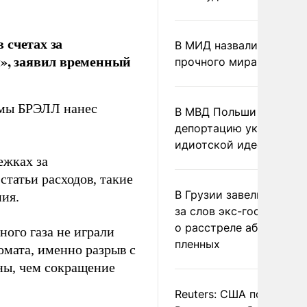
 счетах за
В МИД назвали условия
я», заявил временный
прочного мира на Укра
емы БРЭЛЛ нанес
В МВД Польши назвали
депортацию украинцев
идиотской идеей
ежках за
татьи расходов, такие
В Грузии завели дело и
ия.
за слов экс-госминист
о расстреле абхазских
ого газа не играли
пленных
омата, именно разрыв с
ны, чем сокращение
Reuters: США попросил