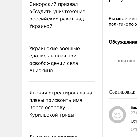
Сикорский призвал
обсудить уничтожение
российских ракет над
Вы можете к
политике по 
Украиной
Обсуждение
Украинские военные
сдались в плен при
освобождении села
Анискино
Сортировка:
Япония отреагировала на
планы присвоить имя
Зорге острову
Ва
27.
Курильской гряды
Эс
От
Лукашенко призвал