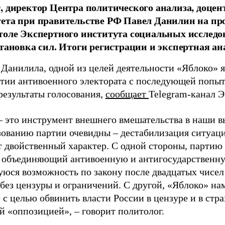
, директор Центра политического анализа, доце
тета при правительстве РФ Павел Данилин на п
толе Экспертного института социальных исслед
становка сил. Итоги регистрации и экспертная ан
 Данилила, одной из целей деятельности «Яблоко» 
ртии антивоенного электората с последующей попыт
результаты голосования,
сообщает
Telegram-канал 
– это инструмент внешнего вмешательства в наши в
зованию партии очевидны – дестабилизация ситуаци
т двойственный характер. С одной стороны, партию
, объединяющий антивоенную и антигосударственну
юся возможность по закону после двадцатых чисел
 без цензуры и ограничений. С другой, «Яблоко» н
 с целью обвинить власти России в цензуре и в стра
й «оппозицией», – говорит политолог.