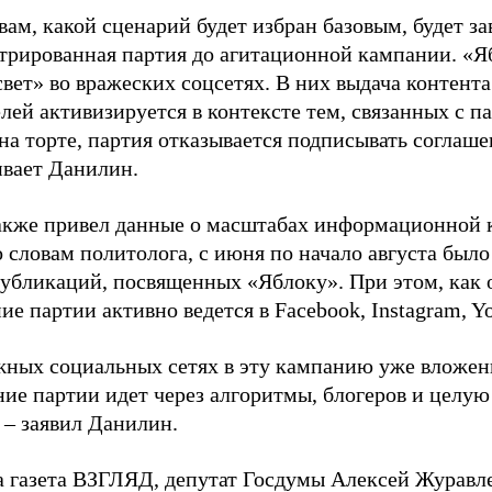
вам, какой сценарий будет избран базовым, будет за
стрированная партия до агитационной кампании. «Я
свет» во вражеских соцсетях. В них выдача контент
лей активизируется в контексте тем, связанных с па
на торте, партия отказывается подписывать соглаше
ивает Данилин.
акже привел данные о масштабах информационной 
о словам политолога, с июня по начало августа был
 публикаций, посвященных «Яблоку». При этом, как
е партии активно ведется в Facebook, Instagram, Y
жных социальных сетях в эту кампанию уже вложе
ие партии идет через алгоритмы, блогеров и целу
 – заявил Данилин.
а газета ВЗГЛЯД, депутат Госдумы Алексей Журавл