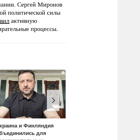
пании. Сергей Миронов
той политической силы
вил
активную
ирательные процессы.
i
краина и Финляндия
«Генерал-провал»: кака
бъединились для
правда выяснилась про