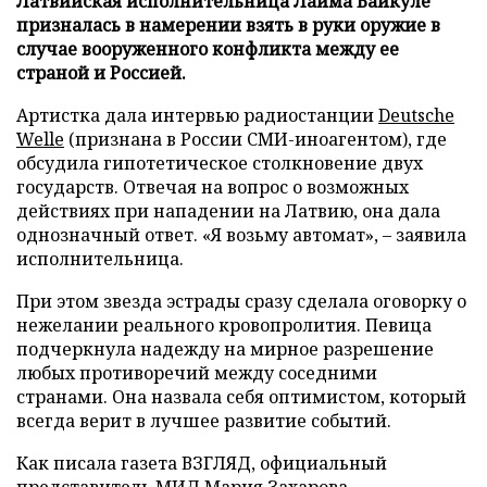
Латвийская исполнительница Лайма Вайкуле
призналась в намерении взять в руки оружие в
случае вооруженного конфликта между ее
страной и Россией.
Артистка дала интервью радиостанции
Deutsche
Welle
(признана в России СМИ-иноагентом), где
обсудила гипотетическое столкновение двух
государств. Отвечая на вопрос о возможных
действиях при нападении на Латвию, она дала
однозначный ответ. «Я возьму автомат», – заявила
исполнительница.
При этом звезда эстрады сразу сделала оговорку о
нежелании реального кровопролития. Певица
подчеркнула надежду на мирное разрешение
любых противоречий между соседними
странами. Она назвала себя оптимистом, который
всегда верит в лучшее развитие событий.
Как писала газета ВЗГЛЯД, официальный
представитель МИД Мария Захарова