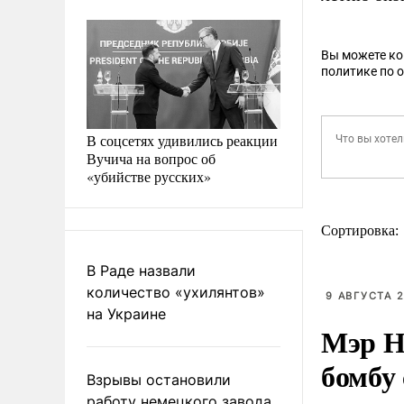
Вы можете к
политике по 
В соцсетях удивились реакции
Вучича на вопрос об
«убийстве русских»
Сортировка:
В Раде назвали
количество «ухилянтов»
9 АВГУСТА 2
на Украине
Мэр Н
бомбу
Взрывы остановили
работу немецкого завода