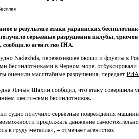
Басилая
ное в результате атаки украинских беспилотник
получило серьезные разрушения палубы, трюмов
, сообщило агентство IHA.
судно Nadezhda, перевозившее овощи и фрукты в Ро
ми беспилотниками в Черном море, отбуксировали в
ты оценили масштабные разрушения, передает
РИА
удна Ялчын Шахин сообщил, что атаку совершила у
анием шести-семи беспилотников.
аки судно получило серьезные повреждения машинн
возможности продолжать движение самостоятельно
сь в груду металла», – отмечает агентство.