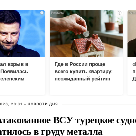
i
i
зал взрыв в
Где в России проще
«
 Появилась
всего купить квартиру:
п
Зеленским
неожиданный рейтинг
Д
026, 20:31 •
НОВОСТИ ДНЯ
Атакованное ВСУ турецкое судн
атилось в груду металла