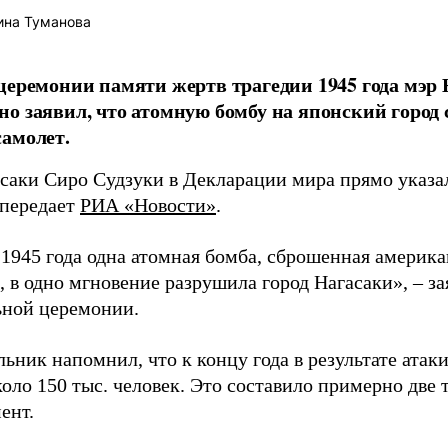
ина Туманова
церемонии памяти жертв трагедии 1945 года мэр
о заявил, что атомную бомбу на японский город
амолет.
асаки Сиро Судзуки в Декларации мира прямо указа
 передает
РИА «Новости»
.
а 1945 года одна атомная бомба, сброшенная амери
 в одно мгновение разрушила город Нагасаки», – з
ной церемонии.
ьник напомнил, что к концу года в результате ата
оло 150 тыс. человек. Это составило примерно две 
ент.