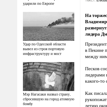
Tекст:
Елиза
ударили по Европе
На торжес
Владимир 
развернут
лидера Д
Удар по Одесской области
Президент
вывел из строя портовую
в Пекине п
инфраструктуру и мост
между ним
Песков со
лидерами 
какого-то 
Как писал
Мэр Нагасаки назвал страну,
сбросившую на город атомную
рукопожат
бомбу
летию око