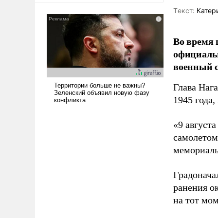
Tекст:
Катер
Во время 
официальн
военный с
Глава Наг
1945 года,
«9 август
самолетом,
мемориаль
Градоначал
ранения ок
на тот мом