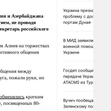
Украина признала
сии и Азербайджана
проблему с доступом к
ием, не проводя
портам Дуная
екретарь российского
В МИД заявили о прямо
м Алиев на торжествах
военной помощи Румы
тантивного общения
Украине
Госдеп сообщил о
 общения между
передаче Украине раке
уга, пожали руки, но
ATACMS из Турции
обменялись
кратким
Вучич пообещал
, посвященных 80-
Зеленскому помочь со