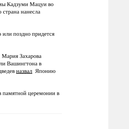
мы Кадзуми Мацуи во
о страна нанесла
 или поздно придется
Д Мария Захарова
ли Вашингтона в
дведев
назвал
Японию
в памятной церемонии в