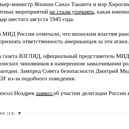
мьер-министр Японии Санаэ Такаити и мэр Хироси
ятных мероприятий
не стали уточнять
, какая именн
ар шестого августа 1945 года.
в МИД России отмечали, что японским властям рано
ризнать ответственность американцев за эти атаки.
а газета ВЗГЛЯД, официальный представитель МИ
онских чиновников в намеренном замалчивании ро
рагедии. Зампред Совета безопасности Дмитрий Ме
IF из-за подобного поведения.
посол Ноздрев
заявил
об участии делегации России 
И (23)
▼