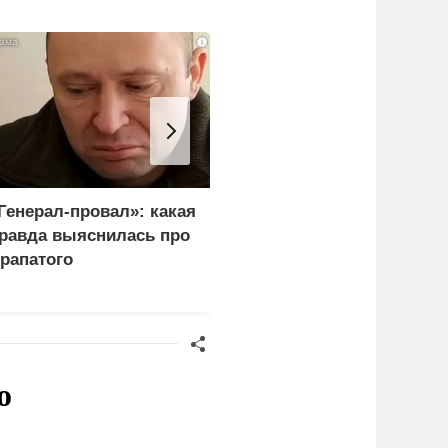
i
Генерал-провал»: какая
Рубио оправдался за
равда выяснилась про
переговоры с Россией
рапатого
перед Западом
о