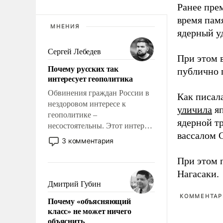
Ранее пре
время пам
МНЕНИЯ
ядерный уд
Сергей Лебедев
При этом 
Почему русских так
публично п
интересует геополитика
Обвинения граждан России в
Как писал
нездоровом интересе к
уличила
яп
геополитике –
ядерной т
несостоятельны. Этот интерес
вассалом C
рационален и прагматичен. Он
3 комментария
обусловлен тысячелетним
опытом выживания в крайне
При этом 
непростых условиях и
Нагасаки.
фундаментальным знанием,
Дмитрий Губин
что мировая политика имеет
КОММЕНТАРИ
Почему «объясняющий
свойство заявляться на порог
класс» не может ничего
нашего дома.
объяснить