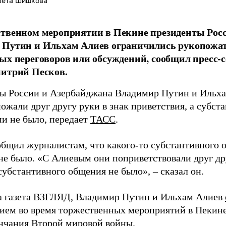
вета Шишкова
твенном мероприятии в Пекине президенты Рос
Путин и Ильхам Алиев ограничились рукопожат
ых переговоров или обсуждений, сообщил пресс-с
митрий Песков.
ы России и Азербайджана Владимир Путин и Ильха
ожали друг другу руки в знак приветствия, а субс
и не было, передает
ТАСС
.
общил журналистам, что какого-то субстантивного
не было. «С Алиевым они поприветствовали друг др
субстантивного общения не было», – сказал он.
а газета ВЗГЛЯД, Владимир Путин и Ильхам Алиев
ием во время торжественных мероприятий в Пекине
нчания Второй мировой войны.