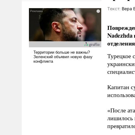
сложна и амбициозна. Однако
Tекст:
Вера 
и ее реализация радикально
поднимет наши боевые
возможности.
Поврежден
Nadezhda 
отделения
Турецкое 
украински
специалис
Капитан с
использов
«После ат
лишилось 
превратило