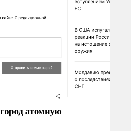
вступлением Украины в
ЕС
 сайте. О редакционной
В США испугались
реакции России и Кита
на истощение запасов
оружия
Молдавию предупреди
о последствиях выхода
СНГ
 город атомную