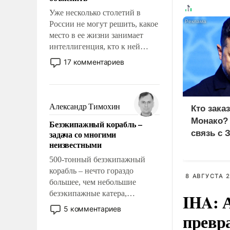
Уже несколько столетий в
России не могут решить, какое
место в ее жизни занимает
интеллигенция, кто к ней
принадлежит, а кого из нее
17 комментариев
исключили с правом
восстановления и без оного. И
чем она отличается от просто
образованных людей. Иногда
Александр Тимохин
Кто зака
казалось, что эти вопросы
Монако?
Безэкипажный корабль –
решены раз и навсегда, но –
задача со многими
связь с 
нет, не решены.
неизвестными
500-тонный безэкипажный
корабль – нечто гораздо
8 АВГУСТА 2
большее, чем небольшие
безэкипажные катера,
IHA: 
применение которых уже
5 комментариев
превр
стало обыденностью. Задача по
созданию такого корабля очень