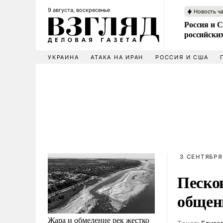
9 августа, воскресенье
Новость ч
Россия и 
российских
УКРАИНА
АТАКА НА ИРАН
РОССИЯ И США
3 СЕНТЯБРЯ 
Песков
общен
Жара и обмеление рек жестко