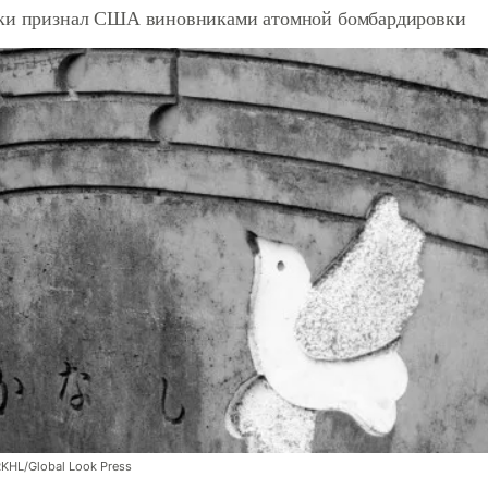
ки признал США виновниками атомной бомбардировки
RKHL/Global Look Press