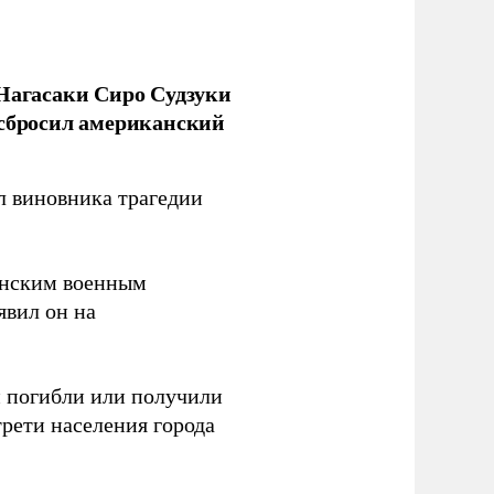
 Нагасаки Сиро Судзуки
 сбросил американский
л виновника трагедии
канским военным
аявил он на
ки погибли или получили
трети населения города