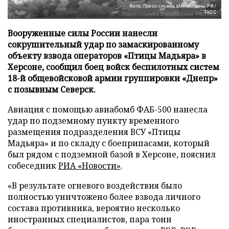
Фото: Пресс-служба Минобороны РФ/
ТАСС
Вооруженные силы России нанесли
сокрушительный удар по замаскированному
объекту взвода операторов «Птицы Мадьяра» в
Херсоне, сообщил боец войск беспилотных систем
18-й общевойсковой армии группировки «Днепр»
с позывным Северск.
Авиация с помощью авиабомб ФАБ-500 нанесла
удар по подземному пункту временного
размещения подразделения ВСУ «Птицы
Мадьяра» и по складу с боеприпасами, который
был рядом с подземной базой в Херсоне, пояснил
собеседник
РИА «Новости»
.
«В результате огневого воздействия было
полностью уничтожено более взвода личного
состава противника, вероятно несколько
иностранных специалистов, пара тонн