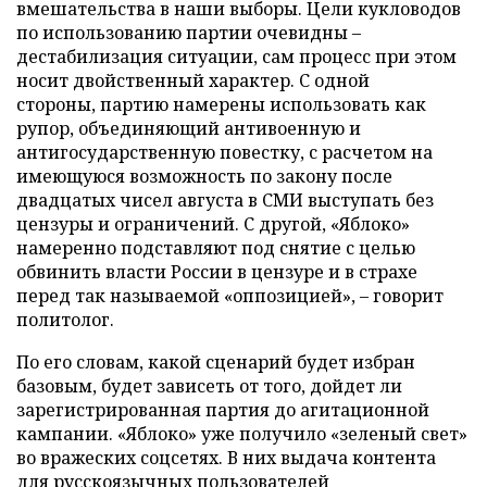
вмешательства в наши выборы. Цели кукловодов
по использованию партии очевидны –
дестабилизация ситуации, сам процесс при этом
носит двойственный характер. С одной
стороны, партию намерены использовать как
рупор, объединяющий антивоенную и
антигосударственную повестку, с расчетом на
имеющуюся возможность по закону после
двадцатых чисел августа в СМИ выступать без
цензуры и ограничений. С другой, «Яблоко»
намеренно подставляют под снятие с целью
обвинить власти России в цензуре и в страхе
перед так называемой «оппозицией», – говорит
политолог.
По его словам, какой сценарий будет избран
базовым, будет зависеть от того, дойдет ли
зарегистрированная партия до агитационной
кампании. «Яблоко» уже получило «зеленый свет»
во вражеских соцсетях. В них выдача контента
для русскоязычных пользователей