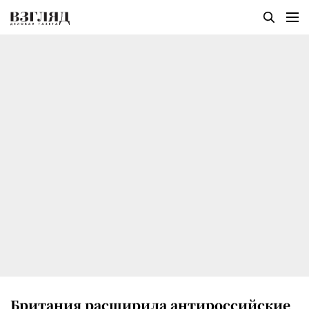
Британия расширила антироссийские