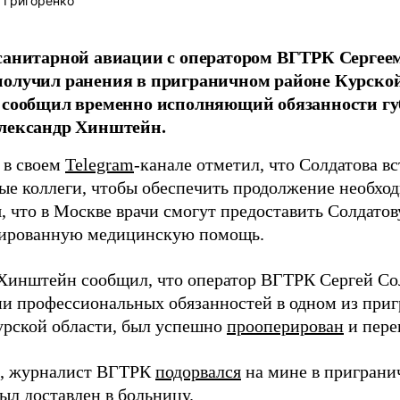
 Григоренко
санитарной авиации с оператором ВГТРК Сергее
олучил ранения в приграничном районе Курской
 сообщил временно исполняющий обязанности гу
Александр Хинштейн.
 в своем
Telegram
-канале отметил, что Солдатова вс
ые коллеги, чтобы обеспечить продолжение необход
, что в Москве врачи смогут предоставить Солдато
ированную медицинскую помощь.
 Хинштейн сообщил, что оператор ВГТРК Сергей Со
и профессиональных обязанностей в одном из при
урской области, был успешно
прооперирован
и пере
, журналист ВГТРК
подорвался
на мине в приграни
ыл доставлен в больницу.