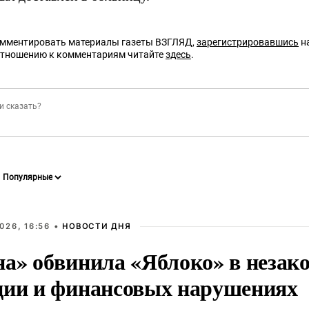
омментировать материалы газеты ВЗГЛЯД,
зарегистрировавшись
на
отношению к комментариям читайте
здесь
.
026, 16:56 •
НОВОСТИ ДНЯ
на» обвинила «Яблоко» в незак
ции и финансовых нарушениях