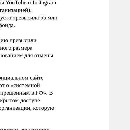
я YouTube и Instagram
ганизацией).
густа превысила 55 млн
фонда.
ацию превысили
ного размера
основанием для отмены
фициальном сайте
ют о «системной
апрещенным в РФ». В
ткрытом доступе
организации, которую