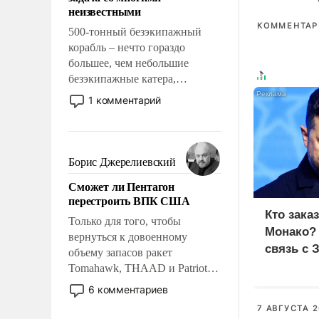
адаптироваться.
неизвестными
КОММЕНТАРИ
500-тонный безэкипажный
корабль – нечто гораздо
большее, чем небольшие
безэкипажные катера,
применение которых уже
1 комментарий
стало обыденностью. Задача по
созданию такого корабля очень
сложна и амбициозна. Однако
и ее реализация радикально
Борис Джерелиевский
поднимет наши боевые
Сможет ли Пентагон
возможности.
перестроить ВПК США
Кто зака
Только для того, чтобы
Монако?
вернуться к довоенному
связь с 
объему запасов ракет
Tomahawk, THAAD и Patriot
США потребуется более трех
6 комментариев
лет. Даже небольшая война с
7 АВГУСТА 2
Ираном опустошила