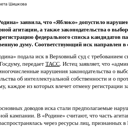
вета Шишкова
одина» заявила, что «Яблоко» допустило наруше
ной агитации, а также законодательства о выбор
регистрацию федерального списка кандидатов па
венную думу. Соответствующий иск направлен в с
одина» подала иск в Верховный суд с требованием с
 Госдуму, передает
ТАСС
. Истец заявляет, что «адм
многочисленные нарушения законодательства о выбор
ельства об интеллектуальной собственности и о про
му, каждое из которых влечет отмену регистрации 
основных доводов иска стали предполагаемые нару
ной кампании. В «Родине» считают, что часть агит
распространялась через ресурсы лиц, признанных 