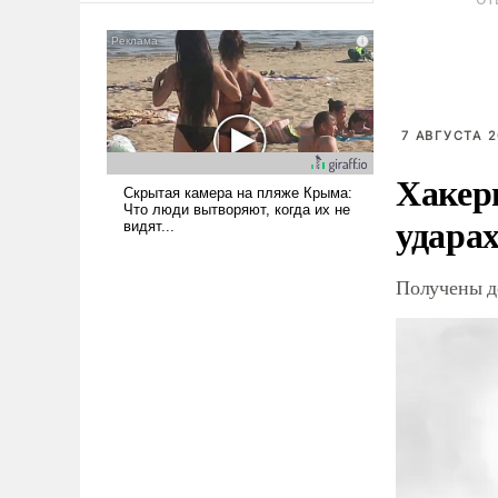
американские арсеналы.
Сложившаяся ситуация
означает многолетний период
уязвимости США, например,
перед Китаем.
7 АВГУСТА 2
Хакер
ударах
Получены д