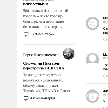
адаптироваться.
неизвестными
500-тонный безэкипажный
корабль – нечто гораздо
Mik
большее, чем небольшие
06.
безэкипажные катера,
Са
применение которых уже
по
1 комментарий
стало обыденностью. Задача по
От
созданию такого корабля очень
сложна и амбициозна. Однако
и ее реализация радикально
Борис Джерелиевский
Ма
поднимет наши боевые
06.
Сможет ли Пентагон
возможности.
Тр
перестроить ВПК США
ун
Только для того, чтобы
От
вернуться к довоенному
объему запасов ракет
Tomahawk, THAAD и Patriot
Але
06.
США потребуется более трех
4 комментария
лет. Даже небольшая война с
У 
Ираном опустошила
От