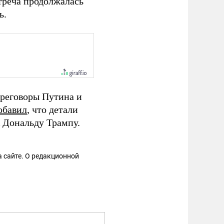
реча продолжалась
ь.
ереговоры Путина и
обавил
, что детали
 Дональду Трампу.
 сайте. О редакционной