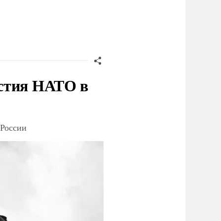
стия НАТО в
 России