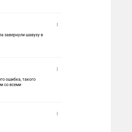
па завернули шавуху в
его ошибка, такого
и со всеми