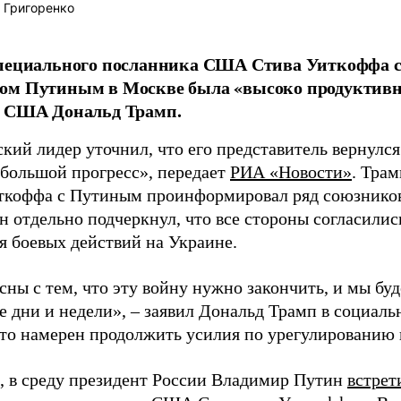
 Григоренко
специального посланника США Стива Уиткоффа с
ом Путиным в Москве была «высоко продуктивн
т США Дональд Трамп.
ий лидер уточнил, что его представитель вернулся 
 большой прогресс», передает
РИА «Новости»
. Трам
ткоффа с Путиным проинформировал ряд союзников
н отдельно подчеркнул, что все стороны согласили
я боевых действий на Украине.
сны с тем, что эту войну нужно закончить, и мы буд
дни и недели», – заявил Дональд Трамп в социально
что намерен продолжить усилия по урегулированию 
 в среду президент России Владимир Путин
встрет