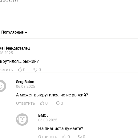
ма Неандерталец
08.2025
крутился...рыжий?
ветить
0
0
Serg Boton
06.08.2025
А может выкрутился, но не рыжий?
Ответить
0
0
БМС .
06.08.2025
На пианиста думаете?
Ответить
0
0