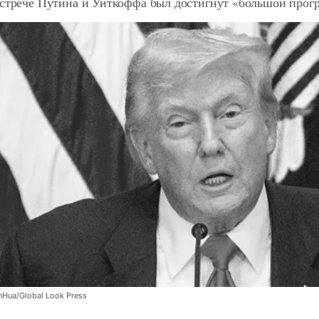
встрече Путина и Уиткоффа был достигнут «большой прог
nHua/Global Look Press