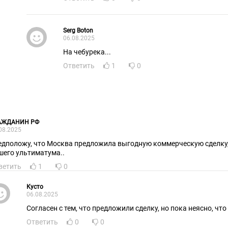
Serg Boton
06.08.2025
На чебурека...
Ответить
1
0
АЖДАНИН РФ
08.2025
дположу, что Москва предложила выгодную коммерческую сделку, взамен 
шего ультиматума..
ветить
1
0
Кусто
06.08.2025
Согласен с тем, что предложили сделку, но пока неясно, чт
Ответить
0
0