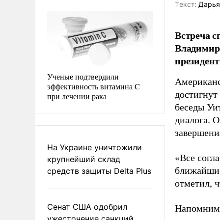
Tекст:
Дарья
Встреча 
Владимир
президен
Ученые подтвердили
Американск
эффективность витамина C
достигнут
при лечении рака
беседы Уи
диалога. О
завершени
На Украине уничтожили
«Все согла
крупнейший склад
ближайшие 
средств защиты Delta Plus
отметил, 
Сенат США одобрил
Напомним,
ужесточение санкций