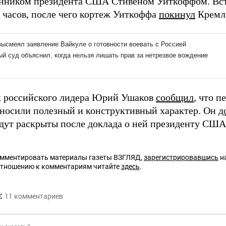
нником президента США Стивеном Уиткоффом. Вст
х часов, после чего кортеж Уиткоффа
покинул
Кремл
 российского лидера Юрий Ушаков
сообщил
, что п
носили полезный и конструктивный характер. Он
д
удут раскрыты после доклада о ней президенту США
омментировать материалы газеты ВЗГЛЯД,
зарегистрировавшись
на
отношению к комментариям читайте
здесь
.
:
11
комментариев