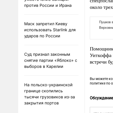
спецпосла
против России и Ирана
около тре
Маск запретил Киеву
использовать Starlink для
ударов по России
Помощник
Суд признал законным
Уиткоффа 
снятие партии «Яблоко» с
встречи б
выборов в Карелии
Вы можете к
политике по 
На польско-украинской
границе скопились
тысячи грузовиков из-за
Обсуждение
закрытия портов