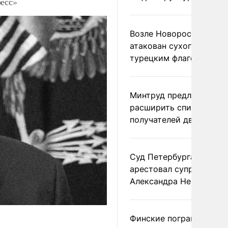
ресс»
Возле Новороссийска
атакован сухогруз под
турецким флагом
Минтруд предложил
расширить список
получателей двух пенс
Суд Петербурга заочно
арестовал супругу
Александра Невзорова
Финские пограничники