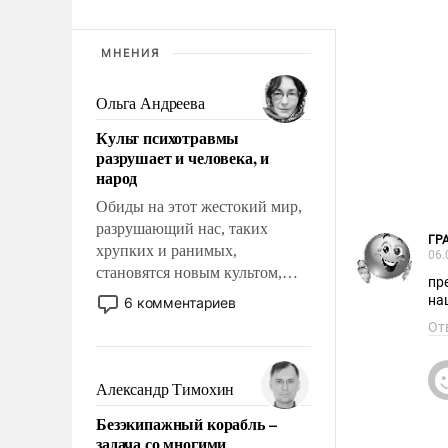
МНЕНИЯ
Ольга Андреева
Культ психотравмы
разрушает и человека, и
народ
Обиды на этот жестокий мир,
разрушающий нас, таких
ГР
хрупких и ранимых,
06.
становятся новым культом,
пре
постепенно вытесняя и
на
6 комментариев
отменяя традиционное
От
требование к человеку – быть
мужественным и твердым под
ударами судьбы, брать на себя
Александр Тимохин
ответственность, помогать
Безэкипажный корабль –
слабым, идти вперед и
задача со многими