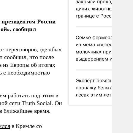
закрыли проходы для
диких животных на
границе с Россией
 президентом России
ой», сообщил
Семье фермера Уолкер
из мема «веселый
с переговоров, где «был
молочник» пригрозили
п сообщил, что после
выдворением из Росси
 из Европы об итогах
сь с необходимостью
Эксперт объяснил
пропажу белых грибов 
лесах этим летом
ем работать над этим в
й сети Truth Social. Он
в ближайшее время.
ился
в Кремле со