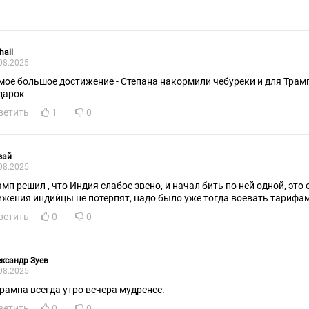
hail
08.2025
мое большое достижение - Степана накормили чебуреки и для Трам
дарок
ветить
1
0
зай
08.2025
амп решил , что Индия слабое звено, и начал бить по ней одной, это 
ижения индийцы не потерпят, надо было уже тогда воевать тарифам
ветить
0
0
ксандр Зуев
08.2025
Трампа всегда утро вечера мудренее.
ветить
0
0