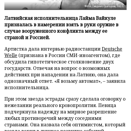
Фото: Гавриил Григоров/ТАСС
Латвийская исполнительница Лайма Вайкуле
призналась в намерении взять в руки оружие в
случае вооруженного конфликта между ее
страной и Россией.
Артистка дала интервью радиостанции
Deutsche
Welle
(признана в России СМИ-иноагентом), где
обсудила гипотетическое столкновение двух
государств. Отвечая на вопрос о возможных
действиях при нападении на Латвию, она дала
однозначный ответ. «Я возьму автомат», – заявила
исполнительница.
При этом звезда эстрады сразу сделала оговорку о
нежелании реального кровопролития. Певица
подчеркнула надежду на мирное разрешение
любых противоречий между соседними
странами. Она назвала себя оптимистом, который
всегда верит в лучшее развитие событий.