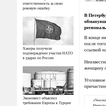
Tекст:
Алекс
ответственность за свою
роковую ошибку
В Петербу
обманувши
регионал
В конце и
после того
Хакеры получили
ссылкой н
подтверждение участия НАТО
в ударах по России
Неизвестн
женщину о
Уголовное
причастно
Экономист объяснил
требование Европы к Турции