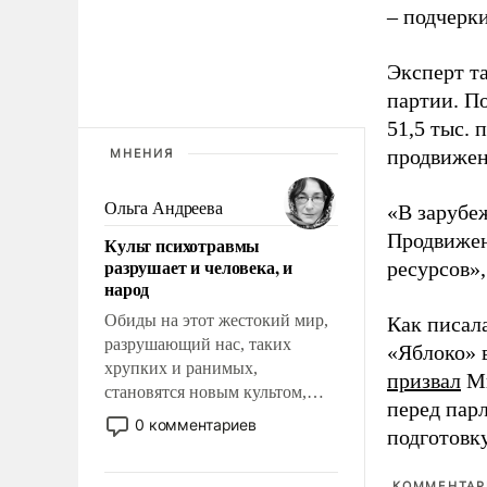
– подчерк
Эксперт т
партии. П
51,5 тыс.
продвижени
МНЕНИЯ
Ольга Андреева
«В зарубе
Продвижен
Культ психотравмы
разрушает и человека, и
ресурсов»,
народ
Обиды на этот жестокий мир,
Как писал
разрушающий нас, таких
«Яблоко» 
хрупких и ранимых,
призвал
Ми
становятся новым культом,
перед пар
постепенно вытесняя и
0 комментариев
подготовк
отменяя традиционное
требование к человеку – быть
КОММЕНТАРИ