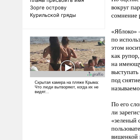
вокруг па
Зорге острову
Курильской гряды
сомнение 
«Яблоко» 
по исполь
этом носи
как рупор
на имеющу
выступать
под снятие
называемо
По его сло
ли зареги
«зеленый 
пользовате
вишенкой 