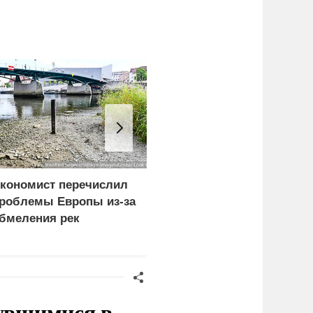
кономист перечислил
Ребенок и женщина
роблемы Европы из-за
погибли из-за циклона
бмеления рек
со шквалистым ветром
в Смоленске
нувшимися в