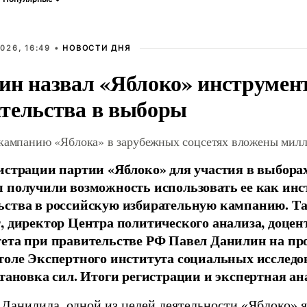
026, 16:49 •
НОВОСТИ ДНЯ
ин назвал «Яблоко» инструмен
тельства в выборы
 кампанию «Яблока» в зарубежных соцсетях вложены мил
истрации партии «Яблоко» для участия в выбора
 получили возможность использовать ее как ин
ства в российскую избирательную кампанию. Та
, директор Центра политического анализа, доце
тета при правительстве РФ Павел Данилин на п
толе Экспертного института социальных исслед
становка сил. Итоги регистрации и экспертная ан
 Данилила, одной из целей деятельности «Яблоко» 