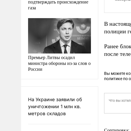
подтверждать происхождение
газа
В настоящ
полиции г
Ранее бло
после тел
Премьер Литвы осадил
министра обороны из-за слов о
России
Вы можете к
политике по 
На Украине заявили об
уничтожении 1 млн кв.
метров складов
Сортировка: