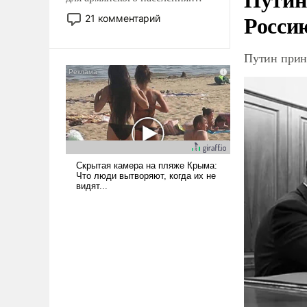
Мир, где политические
Росси
21 комментарий
прожекты будут безусловно
оплачиваться за счет
Путин прин
российских
налогоплательщиков и где
Еревану за свои поступки не
нужно отвечать.