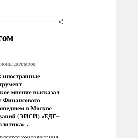
том
лионы долларов
х иностранные
струмент
кое мнение высказал
нт Финансового
рошедшем в Москве
ований (ЭИСИ) «ЕДГ–
алитика» .
является консолидация