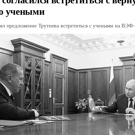
ю учеными
ял предложение Трутнева встретиться с учеными на ВЭФ-