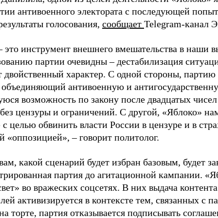
ртии антивоенного электората с последующей попыт
результаты голосования,
сообщает
Telegram-канал 
– это инструмент внешнего вмешательства в наши в
зованию партии очевидны – дестабилизация ситуаци
т двойственный характер. С одной стороны, партию
, объединяющий антивоенную и антигосударственну
юся возможность по закону после двадцатых чисел
 без цензуры и ограничений. С другой, «Яблоко» н
 с целью обвинить власти России в цензуре и в стра
й «оппозицией», – говорит политолог.
вам, какой сценарий будет избран базовым, будет за
стрированная партия до агитационной кампании. «Я
свет» во вражеских соцсетях. В них выдача контент
лей активизируется в контексте тем, связанных с па
на торте, партия отказывается подписывать соглаше