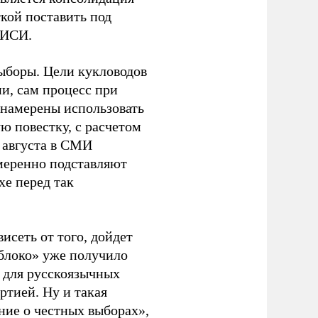
кой поставить под
ЭИСИ.
ыборы. Цели кукловодов
и, сам процесс при
 намерены использовать
ю повестку, с расчетом
 августа в СМИ
амеренно подставляют
хе перед так
висеть от того, дойдет
блоко» уже получило
а для русскоязычных
ртией. Ну и такая
ние о честных выборах»,