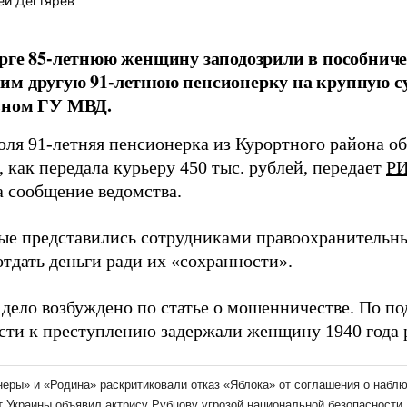
ей Дегтярев
рге 85-летнюю женщину заподозрили в пособнич
м другую 91-летнюю пенсионерку на крупную су
ьном ГУ МВД.
юля 91-летняя пенсионерка из Курортного района о
, как передала курьеру 450 тыс. рублей, передает
РИ
а сообщение ведомства.
ые представились сотрудниками правоохранительны
тдать деньги ради их «сохранности».
 дело возбуждено по статье о мошенничестве. По п
сти к преступлению задержали женщину 1940 года 