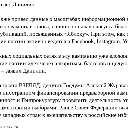
ивает Данилин.
акже привел данные о масштабах информационной 
о словам политолога, с июня по начало августа был
 публикаций, посвященных «Яблоку». При этом, как
е партии активно ведется в Facebook, Instagram, Y
жных социальных сетях в эту кампанию уже вложе
ие партии идет через алгоритмы, блогеров и целу
 – заявил Данилин.
а газета ВЗГЛЯД, депутат Госдумы Алексей Журавл
в иностранном финансировании предвыборной кам
нюст и Генпрокуратуру проверить деятельность э
ламентскими выборами. Ранее Совет Федерации
выя
у западных стран к вмешательству в российские изб
И (5)
▼