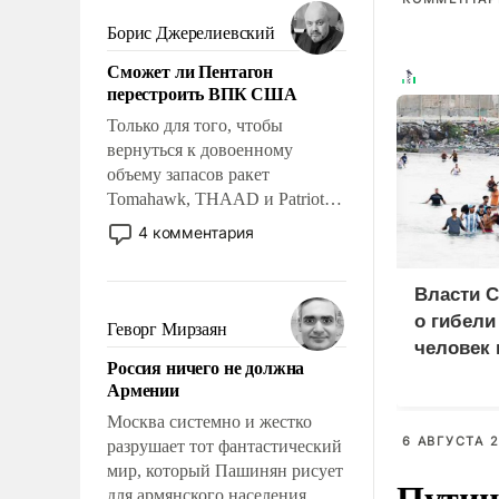
мужественным и твердым под
ударами судьбы, брать на себя
Борис Джерелиевский
ответственность, помогать
Сможет ли Пентагон
слабым, идти вперед и
перестроить ВПК США
адаптироваться.
Только для того, чтобы
вернуться к довоенному
объему запасов ракет
Tomahawk, THAAD и Patriot
США потребуется более трех
4 комментария
лет. Даже небольшая война с
Ираном опустошила
Власти 
американские арсеналы.
о гибели
Сложившаяся ситуация
Геворг Мирзаян
означает многолетний период
человек 
Россия ничего не должна
уязвимости США, например,
мигрант
Армении
перед Китаем.
Москва системно и жестко
6 АВГУСТА 2
разрушает тот фантастический
мир, который Пашинян рисует
Путин
для армянского населения.