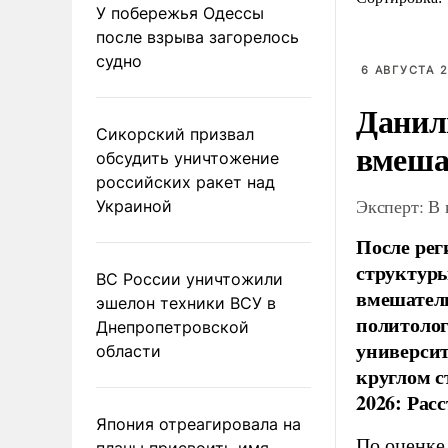
У побережья Одессы
после взрыва загорелось
судно
6 АВГУСТА 2
Данил
Сикорский призвал
вмеша
обсудить уничтожение
российских ракет над
Эксперт: В
Украиной
После рег
структуры
ВС России уничтожили
вмешатель
эшелон техники ВСУ в
политолог
Днепропетровской
универси
области
круглом с
2026: Рас
Япония отреагировала на
По оценке
планы присвоить имя