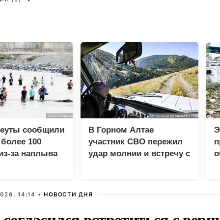
Сеуты сообщили
В Горном Алтае
Э
 более 100
участник СВО пережил
п
из-за наплыва
удар молнии и встречу с
о
ов
медведем
026, 14:14 •
НОВОСТИ ДНЯ
 согласился встретиться с вер