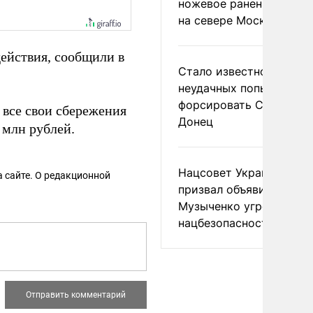
ножевое ранение в дра
на севере Москвы
ействия, сообщили в
Стало известно о
неудачных попытках ВС
форсировать Северски
все свои сбережения
Донец
 млн рублей.
Нацсовет Украины по Т
 сайте. О редакционной
призвал объявить
Музыченко угрозой
нацбезопасности