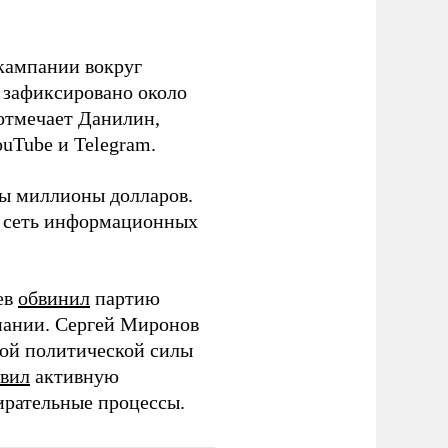
кампании вокруг
о зафиксировано около
 отмечает Данилин,
ouTube и Telegram.
ны миллионы долларов.
ю сеть информационных
ев
обвинил
партию
пании. Сергей Миронов
той политической силы
вил
активную
ирательные процессы.