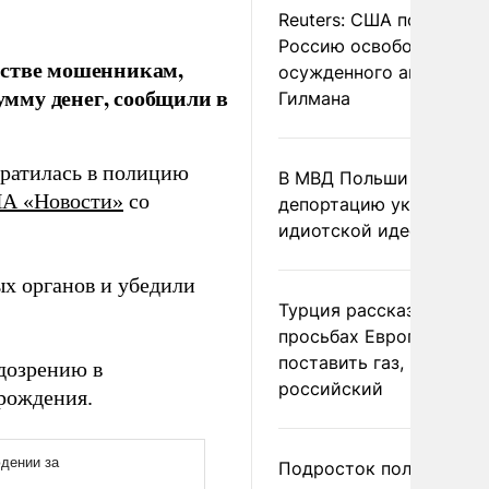
Reuters: США попросил
Россию освободить
естве мошенникам,
осужденного американ
мму денег, сообщили в
Гилмана
братилась в полицию
В МВД Польши назвали
А «Новости»
со
депортацию украинцев
идиотской идеей
х органов и убедили
Турция рассказала о
просьбах Европы
поставить газ, но не
одозрению в
российский
рождения.
Подросток получил