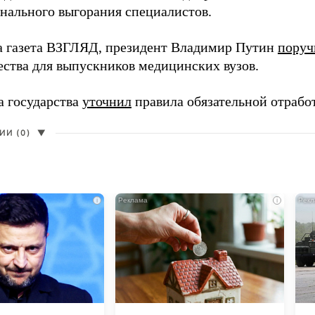
нального выгорания специалистов.
а газета ВЗГЛЯД, президент Владимир Путин
поруч
ества для выпускников медицинских вузов.
а государства
уточнил
правила обязательной отрабо
И (0)
▼
i
i