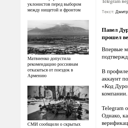
Telegram в
уклонистов перед выбором
между нищетой и фронтом
Tекст:
Дмитр
Павел Дур
прошел ве
Впервые м
подтвержд
Матвиенко допустила
рекомендацию россиянам
отказаться от поездок в
В профиле
Армению
аккаунт п
«Код Дуров
компании.
Telegram 
Однако, ка
верификац
СМИ сообщили о скрытых