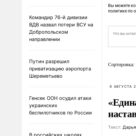
Вы можете к
политике по 
Командир 76-й дивизии
ВДВ назвал потери ВСУ на
Добропольском
направлении
Путин разрешил
Сортировка:
приватизацию аэропорта
Шереметьево
6 АВГУСТА 2
«Един
Генсек ООН осудил атаки
украинских
наста
беспилотников по России
Tекст:
Дарья
В российских школах