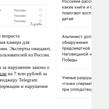
Россияне рассказали,
какие книги и фильмы
помогают воспитывать
детей
 возраста
Альпинист допустил
ная камера для
обнаружение
ании. Эксперты ожидают,
предсмертной записки
Наговицыной на пике
ользователей из России.
Победы
 за нарушение закона о
али
на 7 млн рублей за
Ученые разрушили миф
енджеру Telegram
«гонке сперматозоидов
нформации и нарушение
при оплодотворении