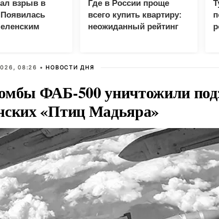
зал взрыв в
Где в России проще
Т
 Появилась
всего купить квартиру:
п
Зеленским
неожиданный рейтинг
р
026, 08:26 •
НОВОСТИ ДНЯ
омбы ФАБ-500 уничтожили под
нских «Птиц Мадьяра»