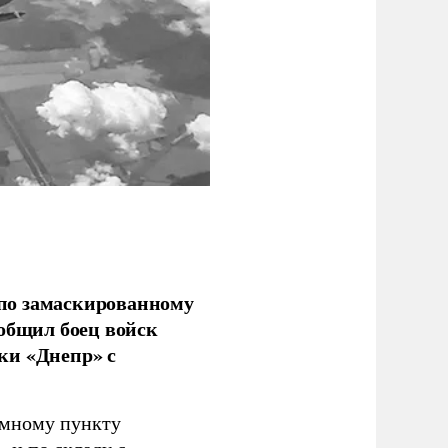
по замаскированному
ообщил боец войск
ки «Днепр» с
емному пункту