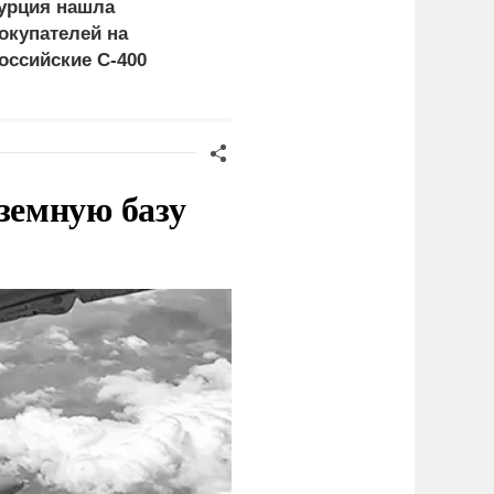
урция нашла
Россия больше не буде
окупателей на
церемониться - теперь
оссийские C-400
это законная цель в
Германии
земную базу