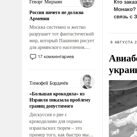
Геворг Мирзаян
Кто зака
означает многолетний период
Монако?
Россия ничего не должна
уязвимости США, например,
связь с 
Армении
перед Китаем.
Москва системно и жестко
разрушает тот фантастический
мир, который Пашинян рисует
6 АВГУСТА 2
для армянского населения.
Авиаб
Мир, где политические
17 комментариев
прожекты будут безусловно
украи
оплачиваться за счет
российских
налогоплательщиков и где
Тимофей Бордачёв
Еревану за свои поступки не
«Большая крокодила» из
нужно отвечать.
Израиля показала проблему
границ допустимого
Дискуссия о рве с
крокодилами для охраны
израильских тюрем – это
пример того, как быстро мы