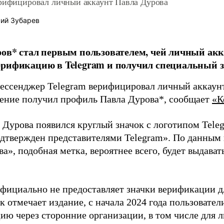
ерифицировал личный аккаунт Павла Дурова
ий Зубарев
ов* стал первым пользователем, чей личный ак
рификацию в Telegram и получил специальный з
ессенджер Telegram верифицировал личный аккаунт
ение получил профиль Павла Дурова*, сообщает
«К
 Дурова появился круглый значок с логотипом Tele
одтвержден представителями Telegram». По данным
а», подобная метка, вероятнее всего, будет выдава
официально не предоставляет значки верификации д
к отмечает издание, с начала 2024 года пользовате
ию через сторонние организации, в том числе для 