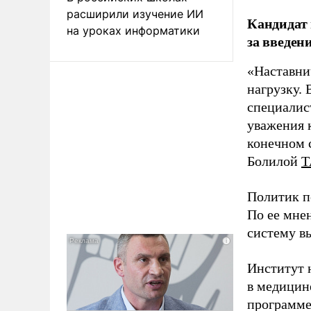
расширили изучение ИИ
Кандидат 
на уроках информатики
за введен
«Наставни
нагрузку. 
специалис
уважения к
конечном с
Болилой
Т
Политик п
По ее мне
систему в
Институт 
в медицине
программе