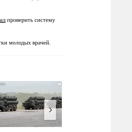
ил
проверить систему
тки молодых врачей.
i