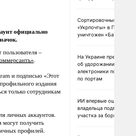
Сортировочный пункт
«Укрпочты» в Павлогра
каунт официально
уничтожен «Бандероль
начок.
 пользователя –
На Украине предупреди
оммерсантъ»
.
об удорожании китайс
электроники после уда
gram и подписью «Этот
по портам
 профильного издания
ться только сотрудникам
ИИ впервые оштрафова
владельца подмосковн
ля личных аккаунтов.
участка за борщевик
ли могут получить
личных профилей.