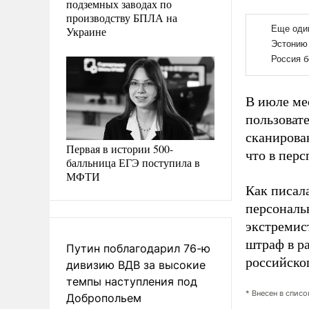
подземных заводах по
производству БПЛА на
Украине
В июле ме
пользовате
сканирова
Первая в истории 500-
что в перс
балльница ЕГЭ поступила в
МФТИ
Как писал
персональ
экстремис
штраф в р
Путин поблагодарил 76-ю
российског
дивизию ВДВ за высокие
темпы наступления под
* Внесен в спис
Добропольем