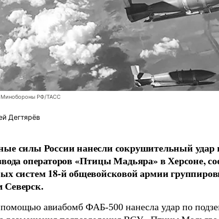
 Минобороны РФ/ТАСС
ей Дегтярёв
ные силы России нанесли сокрушительный удар 
звода операторов «Птицы Мадьяра» в Херсоне, с
ых систем 18-й общевойсковой армии группиров
 Северск.
 помощью авиабомб ФАБ-500 нанесла удар по подз