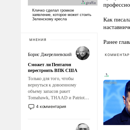
профессио
Как писал
наставнич
МНЕНИЯ
Ранее глав
Борис Джерелиевский
КОММЕНТАРИ
Сможет ли Пентагон
перестроить ВПК США
Только для того, чтобы
вернуться к довоенному
объему запасов ракет
Tomahawk, THAAD и Patriot
США потребуется более трех
4 комментария
лет. Даже небольшая война с
Ираном опустошила
американские арсеналы.
Сложившаяся ситуация