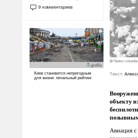
двигаемся по пути
9 комментариев
революционных изменений.
То, что несколько лет назад
было образом для
псевдонаучной фантастики,
стало всерьез обсуждаемой
идеей.
@ Пресс-служба
Tекст:
Алекс
Вооружен
объекту в
беспилотн
позывным
Авиация с