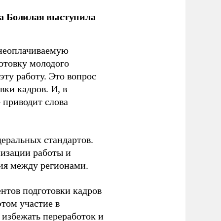
ла Болилая выступила
 неоплачиваемую
готовку молодого
ту работу. Это вопрос
ки кадров. И, в
– приводит слова
еральных стандартов.
низации работы и
ия между регионами.
ентов подготовки кадров
этом участие в
избежать переработок и