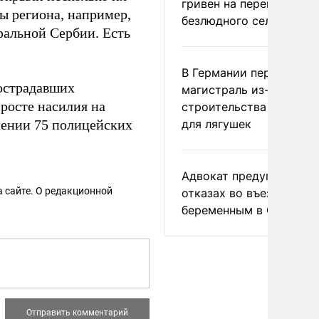
гривен на переименова
ы региона, например,
безлюдного села
ральной Сербии. Есть
В Германии перекрыли
острадавших
магистраль из-за
росте насилия на
строительства тоннеле
ении 75 полицейских
для лягушек
Адвокат предупредил о
 сайте. О редакционной
отказах во въезде
беременным в США