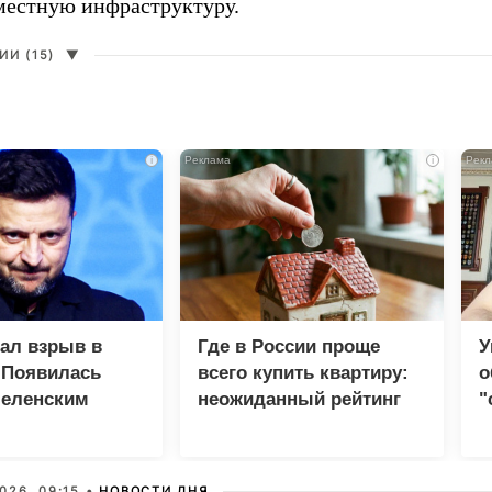
 местную инфраструктуру.
И (15)
▼
i
i
зал взрыв в
Где в России проще
У
 Появилась
всего купить квартиру:
о
Зеленским
неожиданный рейтинг
"
с
026, 09:15 •
НОВОСТИ ДНЯ