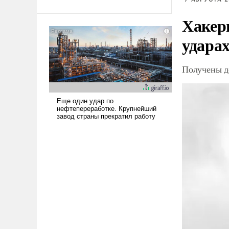
Ираном опустошила
Хакер
американские арсеналы.
Сложившаяся ситуация
ударах
означает многолетний период
уязвимости США, например,
перед Китаем.
Получены д