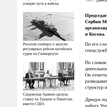
Tекст:
Дмитр
ускорят путь в войска
Председат
Сербии Ми
организац
и Косова.
Росатом сообщил о запуске
По его сл
регулярных рейсов китайских
спецслужб
судов по Севморпути
По словам
деятельно
Он отмети
разведыва
структур 
Саудовская Аравия сделала
ставку на Турцию и Пакистан
Дрецун по
вместо США
работу Уп