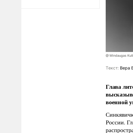
@ Mindaugas Kul
Tекст:
Вера 
Глава лит
высказыв
военной у
Синкявичю
России. Гл
распростр