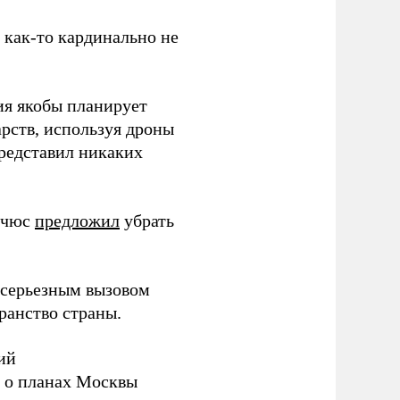
з как-то кардинально не
ия якобы планирует
рств, используя дроны
представил никаких
ичюс
предложил
убрать
серьезным вызовом
ранство страны.
ий
а о планах Москвы