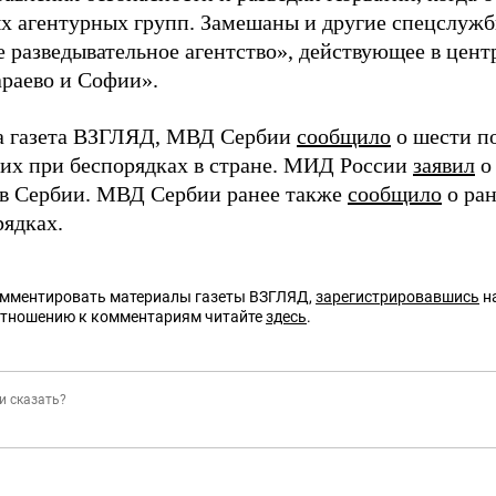
х агентурных групп. Замешаны и другие спецслужб
е разведывательное агентство», действующее в цент
араево и Софии».
а газета ВЗГЛЯД, МВД Сербии
сообщило
о шести п
их при беспорядках в стране. МИД России
заявил
о 
 в Сербии. МВД Сербии ранее также
сообщило
о ран
рядках.
омментировать материалы газеты ВЗГЛЯД,
зарегистрировавшись
на
отношению к комментариям читайте
здесь
.