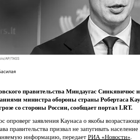
bis/AP/TASS
Басилая
овского правительства Миндаугас Синкявичюс не
аниями министра обороны страны Робертаса Кау
грозе со стороны России, сообщает портал LRT.
с опроверг заявления Каунаса о якобы возрастающе
ава правительства призвал не запугивать население
аняемую информацию, передает
РИА «Новости»
.