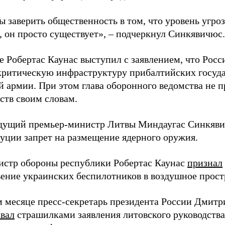
ы заверить общественность в том, что уровень угро
, он просто существует», – подчеркнул Синкявичюс.
е Робертас Каунас выступил с заявлением, что Росс
 критическую инфраструктуру прибалтийских госуда
й армии. При этом глава оборонного ведомства не 
ств своим словам.
дущий премьер-министр Литвы Миндаугас Синкяв
туции запрет на размещение ядерного оружия.
истр обороны республики Робертас Каунас
признал
ение украинских беспилотников в воздушное прост
 месяце пресс-секретарь президента России Дмитр
звал
страшилками заявления литовского руководств