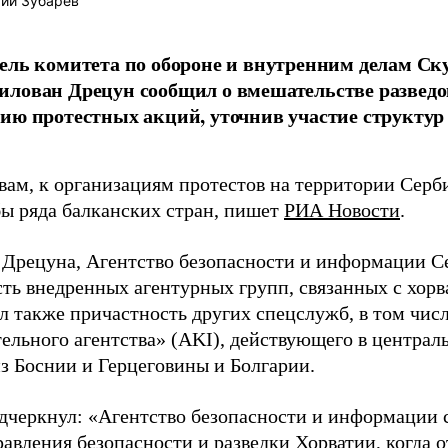
ий Зубарев
ель комитета по обороне и внутренним делам С
лован Дрецун сообщил о вмешательстве разведок
ию протестных акций, уточнив участие структур
овам, к организациям протестов на территории Сер
ы ряда балканских стран, пишет
РИА Новости
.
 Дрецуна, Агентство безопасности и информации С
сть внедренных агентурных групп, связанных с хорв
л также причастность других спецслужб, в том чис
тельного агентства» (AKI), действующего в централ
из Боснии и Герцеговины и Болгарии.
дчеркнул: «Агентство безопасности и информации
равления безопасности и разведки Хорватии, когда 