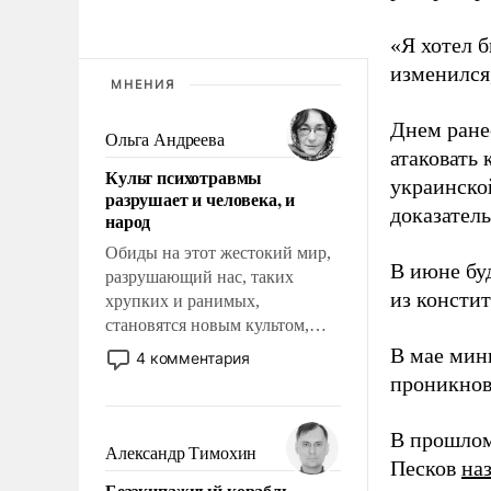
«Я хотел б
изменился
МНЕНИЯ
Днем ране
Ольга Андреева
атаковать
Культ психотравмы
украинско
разрушает и человека, и
доказатель
народ
Обиды на этот жестокий мир,
В июне бу
разрушающий нас, таких
из консти
хрупких и ранимых,
становятся новым культом,
постепенно вытесняя и
В мае мин
4 комментария
отменяя традиционное
проникнов
требование к человеку – быть
мужественным и твердым под
В прошлом
ударами судьбы, брать на себя
Александр Тимохин
Песков
на
ответственность, помогать
Безэкипажный корабль –