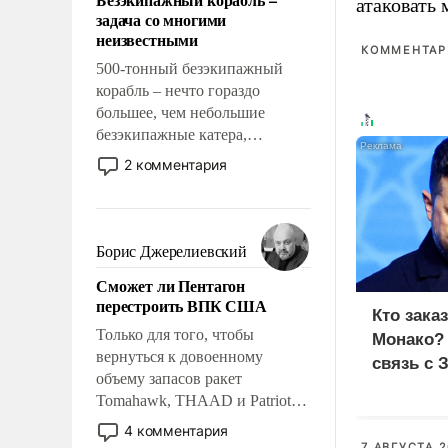
слабым, идти вперед и
атаковать
задача со многими
адаптироваться.
неизвестными
КОММЕНТАРИ
500-тонный безэкипажный
корабль – нечто гораздо
большее, чем небольшие
безэкипажные катера,
применение которых уже
2 комментария
стало обыденностью. Задача по
созданию такого корабля очень
сложна и амбициозна. Однако
и ее реализация радикально
Борис Джерелиевский
поднимет наши боевые
Сможет ли Пентагон
возможности.
перестроить ВПК США
Кто зака
Только для того, чтобы
Монако?
вернуться к довоенному
связь с 
объему запасов ракет
Tomahawk, THAAD и Patriot
США потребуется более трех
4 комментария
лет. Даже небольшая война с
7 АВГУСТА 2