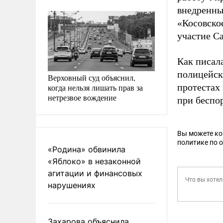
внедренны
«Косовско
участие С
Как писал
полицейск
Верховный суд объяснил,
протестах
когда нельзя лишать прав за
нетрезвое вождение
при беспо
Вы можете к
политике по 
«Родина» обвинила
«Яблоко» в незаконной
агитации и финансовых
нарушениях
Захарова объяснила