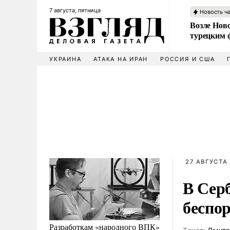
7 августа, пятница
Новость ч
Возле Ново
турецким 
УКРАИНА
АТАКА НА ИРАН
РОССИЯ И США
27 АВГУСТА 
В Сер
беспо
Разработкам «народного ВПК»