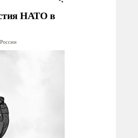
стия НАТО в
 России