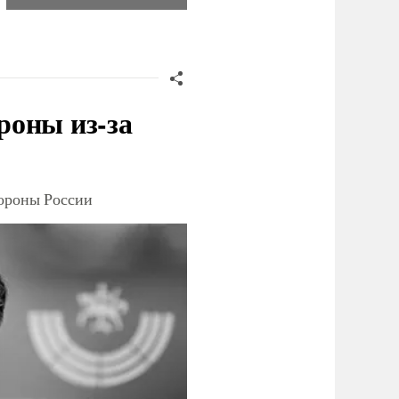
роны из-за
тороны России