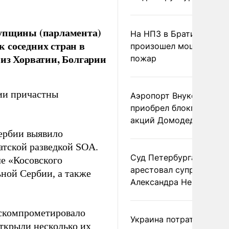
купщины (парламента)
На НПЗ в Братиславе
 соседних стран в
произошел мощный
 из Хорватии, Болгарии
пожар
бии причастны
Аэропорт Внуково
приобрел блокпакет
акций Домодедово
ербии выявило
атской разведкой SOA.
Суд Петербурга заочно
ле «Косовского
арестовал супругу
ьной Сербии, а также
Александра Невзорова
 скомпрометировало
Украина потратила 1 мл
открыли несколько их