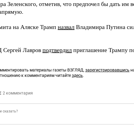
ра Зеленского, отметив, что предпочел бы дать им 
апрямую.
мита на Аляске Трамп
назвал
Владимира Путина си
 Сергей Лавров
подтвердил
приглашение Трампу по
омментировать материалы газеты ВЗГЛЯД,
зарегистрировавшись
на
отношению к комментариям читайте
здесь
.
:
2
комментария