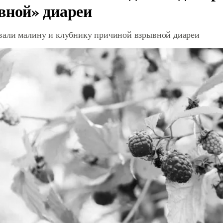
вной» диареи
али малину и клубнику причиной взрывной диареи