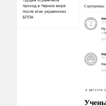
проход в Черное море
Сортировка:
после атак украинских
БПЛА
Ан
22.
Ну
— 
От
Анд
22.
На
От
8 АВГУСТА 2
Учены