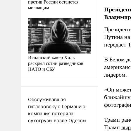
против России останется
молчащим
Президент
Владимира
Президент
Путина на
передает
Испанский хакер Хиль
В Белом д
раскрыл сотни разведчиков
американс
НАТО и СБУ
лидером.
«Он может 
ближайшую
Обслуживавшая
фотография
гитлеровскую Германию
компания потеряла
Трамп ран
сухогрузы возле Одессы
Трамп
выр