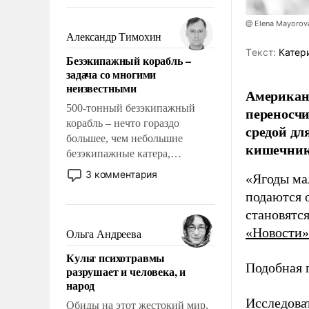
восстановления и без оного. И
чем она отличается от просто
@ Elena Mayorova
образованных людей. Иногда
Александр Тимохин
казалось, что эти вопросы
Tекст:
Катер
Безэкипажный корабль –
решены раз и навсегда, но –
задача со многими
нет, не решены.
неизвестными
Американс
500-тонный безэкипажный
переносчи
корабль – нечто гораздо
средой дл
большее, чем небольшие
кишечник
безэкипажные катера,
применение которых уже
3 комментария
«Ягоды ма
стало обыденностью. Задача по
подаются 
созданию такого корабля очень
становятс
сложна и амбициозна. Однако
и ее реализация радикально
«Новости»
Ольга Андреева
поднимет наши боевые
Культ психотравмы
возможности.
Подобная 
разрушает и человека, и
народ
Исследова
Обиды на этот жестокий мир,