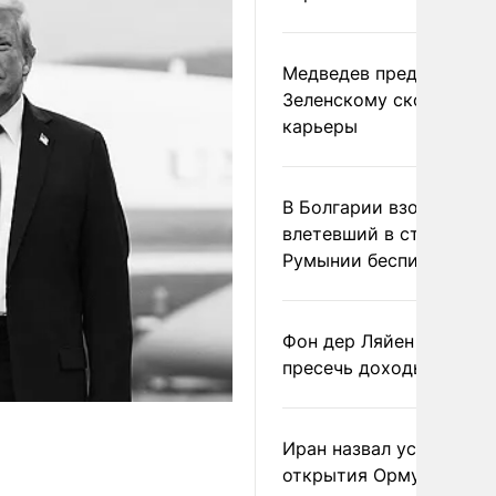
Медведев предрек
Зеленскому скорый фи
карьеры
В Болгарии взорвался
влетевший в страну из
Румынии беспилотник
Фон дер Ляйен призвал
пресечь доходы России
Иран назвал условие
открытия Ормузского