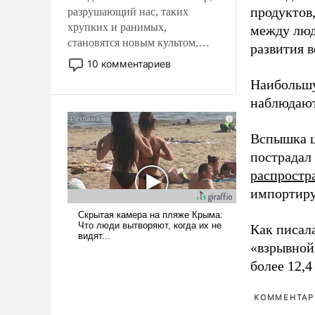
продуктов
разрушающий нас, таких
хрупких и ранимых,
между люд
становятся новым культом,
развития в
постепенно вытесняя и
10 комментариев
отменяя традиционное
Наибольшу
требование к человеку – быть
наблюдают
мужественным и твердым под
ударами судьбы, брать на себя
ответственность, помогать
Вспышка ц
слабым, идти вперед и
пострадал
адаптироваться.
распростр
импортиру
Как писал
«взрывной
более 12,4
КОММЕНТАРИ