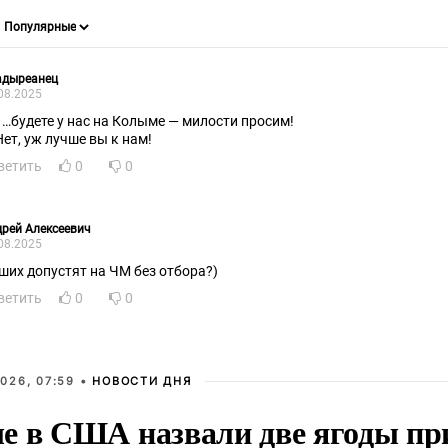
адыреанец
08.2025
, …будете у нас на Колыме — милости просим!
Нет, уж лучше вы к нам!
ветить
0
0
рей Алексеевич
08.2025
ших допустят на ЧМ без отбора?)
ветить
0
0
026, 07:59 •
НОВОСТИ ДНЯ
е в США назвали две ягоды пр