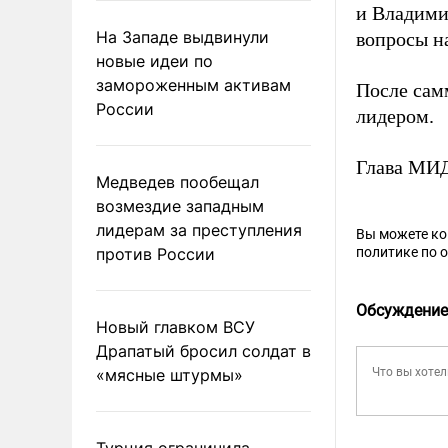
и Владими
На Западе выдвинули
вопросы н
новые идеи по
замороженным активам
После сам
России
лидером.
Глава МИД
Медведев пообещал
возмездие западным
лидерам за преступления
Вы можете к
против России
политике по 
Обсуждение
Новый главком ВСУ
Драпатый бросил солдат в
«мясные штурмы»
Турция ограничила