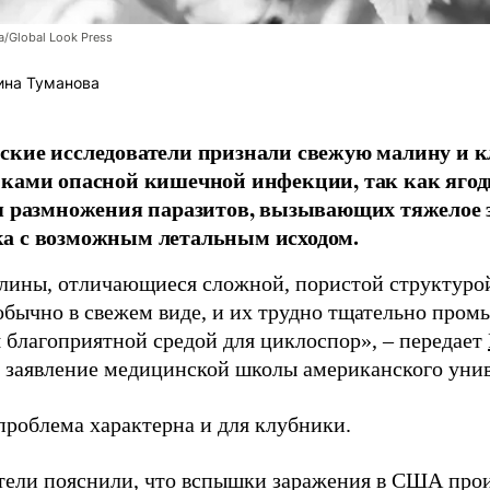
/Global Look Press
ина Туманова
кие исследователи признали свежую малину и 
ками опасной кишечной инфекции, так как ягод
я размножения паразитов, вызывающих тяжелое 
а с возможным летальным исходом.
лины, отличающиеся сложной, пористой структурой
обычно в свежем виде, и их трудно тщательно пром
я благоприятной средой для циклоспор», – передает
заявление медицинской школы американского унив
проблема характерна и для клубники.
тели пояснили, что вспышки заражения в США прои