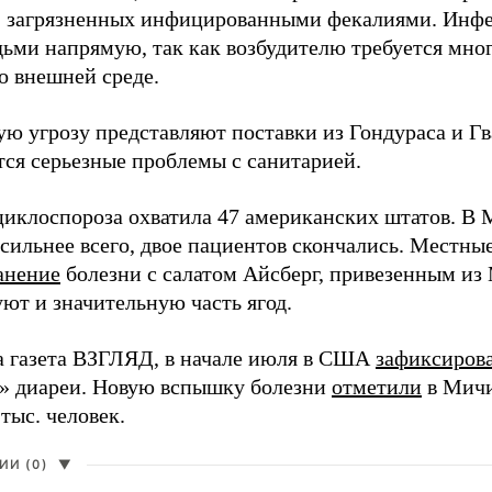
, загрязненных инфицированными фекалиями. Инфе
ьми напрямую, так как возбудителю требуется мног
о внешней среде.
ю угрозу представляют поставки из Гондураса и Гв
ся серьезные проблемы с санитарией.
иклоспороза охватила 47 американских штатов. В 
 сильнее всего, двое пациентов скончались. Местны
анение
болезни с салатом Айсберг, привезенным и
ют и значительную часть ягод.
а газета ВЗГЛЯД, в начале июля в США
зафиксиров
» диареи. Новую вспышку болезни
отметили
в Мичи
 тыс. человек.
И (0)
▼