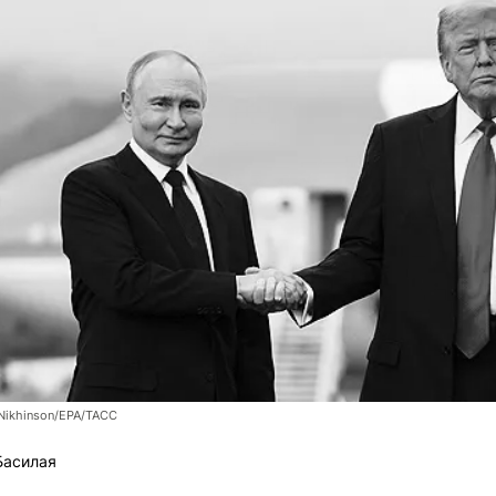
 Nikhinson/EPA/ТАСС
Басилая