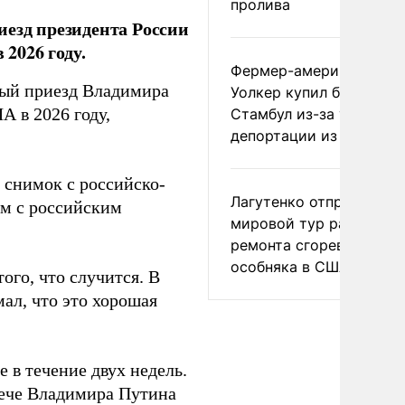
пролива
иезд президента России
2026 году.
Фермер-американец
ый приезд Владимира
Уолкер купил билет в
А в 2026 году,
Стамбул из-за угрозы
депортации из России
 снимок с российско-
Лагутенко отправился в
ом с российским
мировой тур ради
ремонта сгоревшего
особняка в США
ого, что случится. В
ал, что это хорошая
 в течение двух недель.
рече Владимира Путина