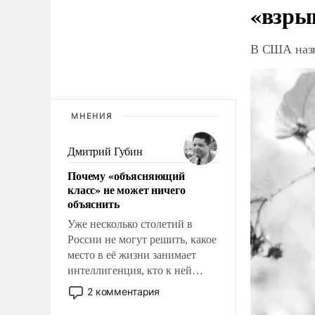
«взры
В США назв
МНЕНИЯ
Дмитрий Губин
Почему «объясняющий
класс» не может ничего
объяснить
Уже несколько столетий в
России не могут решить, какое
место в её жизни занимает
интеллигенция, кто к ней
принадлежит, а кого из неё
2 комментария
исключили с правом