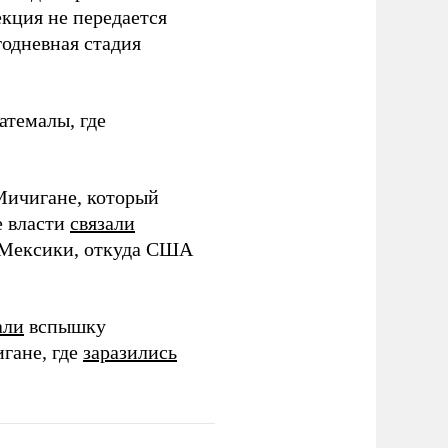
кция не передается
одневная стадия
атемалы, где
Мичигане, который
е власти
связали
з Мексики, откуда США
али
вспышку
гане, где
заразились