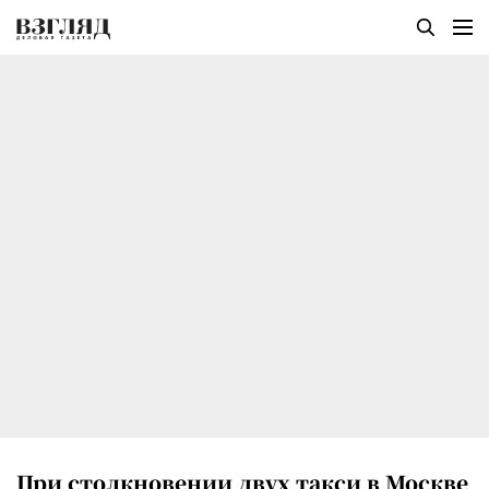
При столкновении двух такси в Москве