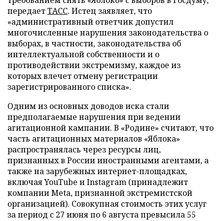
требованием снять «Яблоко» с выборов в Госдуму,
передает
ТАСС
. Истец заявляет, что
«административный ответчик допустил
многочисленные нарушения законодательства о
выборах, в частности, законодательства об
интеллектуальной собственности и о
противодействии экстремизму, каждое из
которых влечет отмену регистрации
зарегистрированного списка».
Одним из основных доводов иска стали
предполагаемые нарушения при ведении
агитационной кампании. В «Родине» считают, что
часть агитационных материалов «Яблока»
распространялась через ресурсы лиц,
признанных в России иностранными агентами, а
также на зарубежных интернет-площадках,
включая YouTube и Instagram (принадлежит
компании Meta, признанной экстремистской
организацией). Совокупная стоимость этих услуг
за период с 27 июня по 6 августа превысила 55