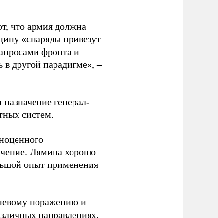
т, что армия должна
нципу «снаряды привезут
 запросами фронта и
 в другой парадигме», –
назначение генерал-
ных систем.
лноценного
ачение. Лямина хорошо
ольшой опыт применения
огневому поражению и
азличных направлениях.