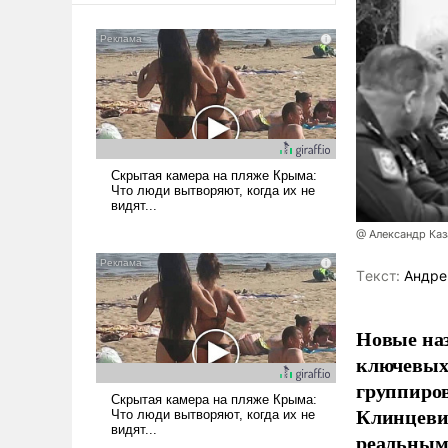
@ Александр Ка
Tекст:
Андре
Новые наз
ключевых 
группиров
Клинцевич
реальным