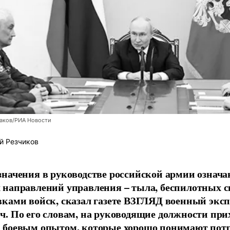
заков/РИА Новости
й Резчиков
начения в руководстве российской армии означа
направлений управления – тыла, беспилотных с
ками войск, сказал газете ВЗГЛЯД военный экс
. По его словам, на руководящие должности при
 боевым опытом, которые хорошо понимают пот