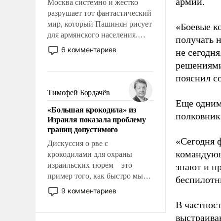
армии.
Москва системно и жестко
разрушает тот фантастический
мир, который Пашинян рисует
«Боевые к
для армянского населения.
получать н
Мир, где этому населению все
6 комментариев
не сегодня
должны просто по
решениями
определению, где его
пояснил с
политические прожекты будут
беспрекословно оплачиваться
Тимофей Бордачёв
за счет российских
Еще одним
«Большая крокодила» из
налогоплательщиков и где за
полковник
Израиля показала проблему
свои поступки не нужно
границ допустимого
отвечать.
«Сегодня 
Дискуссия о рве с
командующ
крокодилами для охраны
израильских тюрем – это
знают и п
пример того, как быстро мы
беспилотны
двигаемся по пути
9 комментариев
революционных изменений.
В частнос
То, что несколько лет назад
выстраива
было образом для