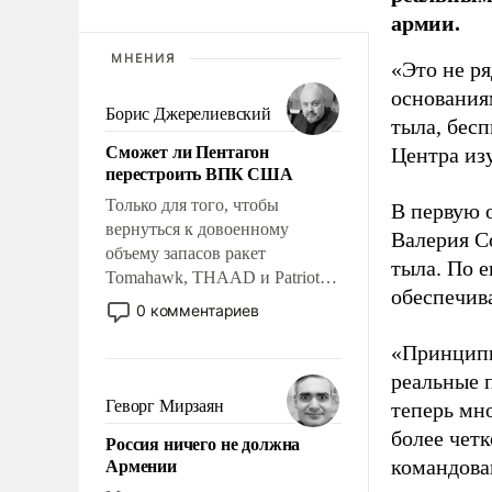
армии.
МНЕНИЯ
«Это не р
основания
Борис Джерелиевский
тыла, бес
Сможет ли Пентагон
Центра из
перестроить ВПК США
Только для того, чтобы
В первую 
вернуться к довоенному
Валерия С
объему запасов ракет
тыла. По 
Tomahawk, THAAD и Patriot
обеспечив
США потребуется более трех
0 комментариев
лет. Даже небольшая война с
Ираном опустошила
«Принципи
американские арсеналы.
реальные 
Сложившаяся ситуация
Геворг Мирзаян
теперь мно
означает многолетний период
более чет
Россия ничего не должна
уязвимости США, например,
Армении
командова
перед Китаем.