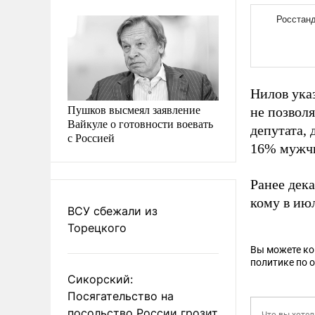
Нилов указ
Пушков высмеял заявление
не позвол
Вайкуле о готовности воевать
депутата,
с Россией
16% мужчи
Ранее дек
кому в ию
ВСУ сбежали из
Торецкого
Вы можете к
политике по 
Сикорский:
Посягательство на
посольство России грозит