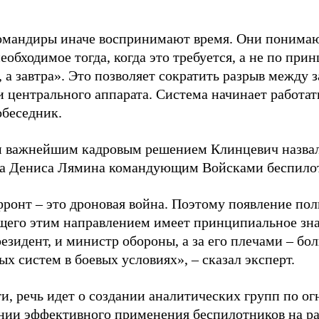
омандиры иначе воспринимают время. Они понимаю
еобходимое тогда, когда это требуется, а не по при
, а завтра». Это позволяет сократить разрыв между
 центрального аппарата. Система начинает работать
обеседник.
 важнейшим кадровым решением Клинцевич назвал 
а Дениса Лямина командующим Войсками беспилот
фронт – это дроновая война. Поэтому появление по
его этим направлением имеет принципиальное зн
резидент, и министр обороны, а за его плечами – б
х систем в боевых условиях», – сказал эксперт.
ти, речь идет о создании аналитических групп по 
нии эффективного применения беспилотников на р