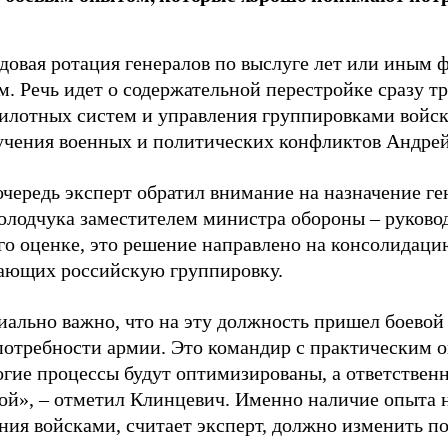
ядовая ротация генералов по выслуге лет или иным
м. Речь идет о содержательной перестройке сразу т
пилотных систем и управления группировками войск»
учения военных и политических конфликтов Андре
очередь эксперт обратил внимание на назначение г
олодчука заместителем министра обороны – руково
его оценке, это решение направлено на консолидаци
ающих российскую группировку.
ально важно, что на эту должность пришел боевой
потребности армии. Это командир с практическим о
гие процессы будут оптимизированы, а ответственн
кой», – отметил Клинцевич. Именно наличие опыта 
ния войсками, считает эксперт, должно изменить п