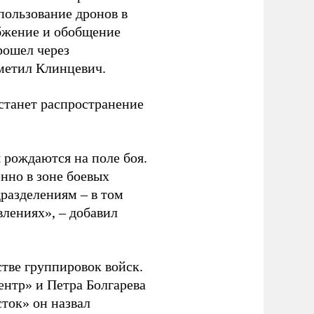
спользование дронов в
абжение и обобщение
рошел через
метил Клинцевич.
 станет распространение
 рождаются на поле боя.
нно в зоне боевых
дразделениям – в том
влениях», – добавил
тве группировок войск.
нтр» и Петра Болгарева
ток» он назвал