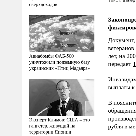
Tекст:
Валер
сверхдоходов
Законопр
фиксирова
Документ,
ветеранов
Авиабомбы ФАБ-500
лет, на 20
уничтожили подземную базу
передает
украинских «Птиц Мадьяра»
Инвалидам
выплаты к
В пояснит
обращения
производст
Эксперт Климов: США – это
гангстер, живущий на
рубля в ме
территории Японии