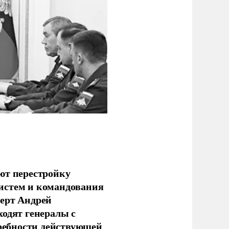
ют перестройку
истем и командования
перт Андрей
ходят генералы с
ребности действующей