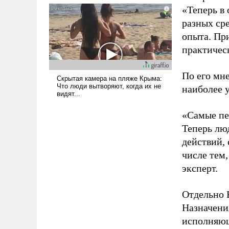
«Теперь в 
псевдонаучной фантастики,
стало всерьез обсуждаемой
разных ср
идеей.
опыта. Пр
практичес
По его мне
наиболее 
«Самые пе
Теперь лю
действий, 
числе тем,
эксперт.
Отдельно 
Назначени
исполняющ