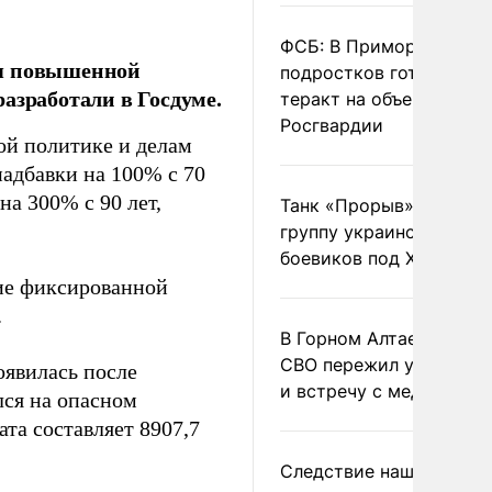
ФСБ: В Приморье трое
ия повышенной
подростков готовили
азработали в Госдуме.
теракт на объекте
Росгвардии
ой политике и делам
адбавки на 100% с 70
на 300% с 90 лет,
Танк «Прорыв» уничто
группу украинских
боевиков под Харьково
ие фиксированной
.
В Горном Алтае участн
СВО пережил удар мол
оявилась после
и встречу с медведем
лся на опасном
та составляет 8907,7
Следствие нашло новы