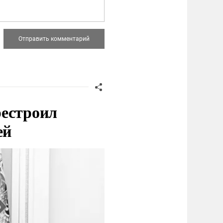
рестроил
ей