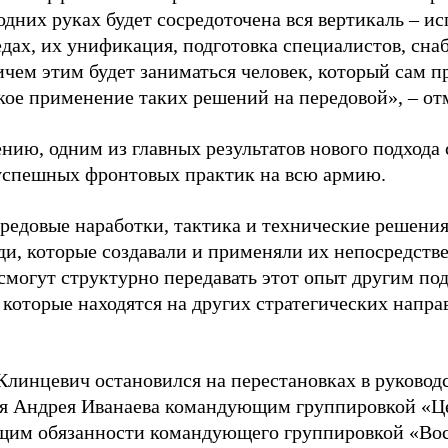
одних руках будет сосредоточена вся вертикаль – и
едах, их унификация, подготовка специалистов, сн
ичем этим будет заниматься человек, который сам п
кое применение таких решений на передовой», – от
нию, одним из главных результатов нового подхода
успешных фронтовых практик на всю армию.
редовые наработки, тактика и технические решения
ди, которые создавали и применяли их непосредстве
смогут структурно передавать этот опыт другим по
 которые находятся на других стратегических напра
Клинцевич остановился на перестановках в руководс
я Андрея Иванаева командующим группировкой «Це
им обязанности командующего группировкой «Вос