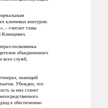
 формальным
рех ключевых контуров:
, – считает глава
й Клинцевич.
енерал-полковника
дителем объединенного
ю всех служб,
 генерал, знающий
пытом. Убежден, что
ость за них станет
непосредственного
одход к обеспечению