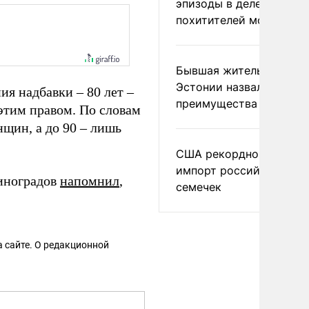
эпизоды в деле
похитителей москвичек
Бывшая жительница
Эстонии назвала главн
ия надбавки – 80 лет –
преимущества России
этим правом. По словам
щин, а до 90 – лишь
США рекордно нарасти
импорт российских
иноградов
напомнил
,
семечек
 сайте. О редакционной