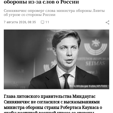
обороны из-за слов о России
Синкявичюс опроверг слова министра обороны Ливты
об угрозе со стороны России
7 августа 2026, 08:35
11
Фото: Mindaugas Kulbis/AP/TASS
Глава литовского правительства Миндаугас
Синкявичюс не согласился с высказываниями
министра обороны страны Робертаса Каунаса о
якобы растущей военной угрозе со стороны