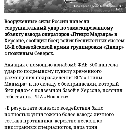
Фото: Пресс-служба Минобороны РФ/
ТАСС
Вооруженные силы России нанесли
сокрушительный удар по замаскированному
объекту взвода операторов «Птицы Мадьяра» в
Херсоне, сообщил боец войск беспилотных систем
18-й общевойсковой армии группировки «Днепр»
с позывным Северск.
Авиация с помощью авиабомб ФАБ-500 нанесла
удар по подземному пункту временного
размещения подразделения ВСУ «Птицы
Мадьяра» и по складу с боеприпасами, который
был рядом с подземной базой в Херсоне, пояснил
собеседник
РИА «Новости»
.
«В результате огневого воздействия было
полностью уничтожено более взвода личного
состава противника, вероятно несколько
иностранных специалистов, пара тонн