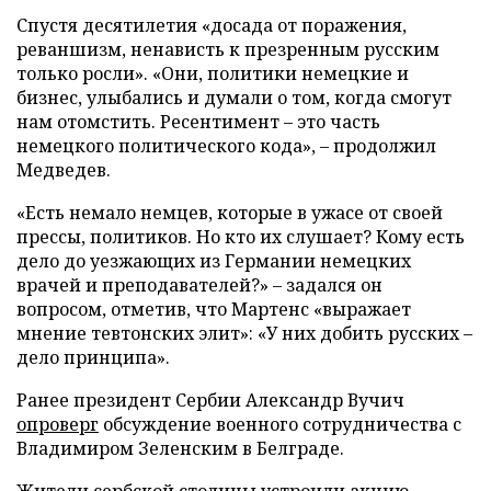
Спустя десятилетия «досада от поражения,
реваншизм, ненависть к презренным русским
только росли». «Они, политики немецкие и
бизнес, улыбались и думали о том, когда смогут
нам отомстить. Ресентимент – это часть
немецкого политического кода», – продолжил
Медведев.
«Есть немало немцев, которые в ужасе от своей
прессы, политиков. Но кто их слушает? Кому есть
дело до уезжающих из Германии немецких
врачей и преподавателей?» – задался он
вопросом, отметив, что Мартенс «выражает
мнение тевтонских элит»: «У них добить русских –
дело принципа».
Ранее президент Сербии Александр Вучич
опроверг
обсуждение военного сотрудничества с
Владимиром Зеленским в Белграде.
Жители сербской столицы
устроили
акцию