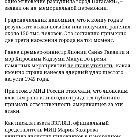
одно мгновение разрушила город Нагасаки», –
заявил он на мемориальной церемонии.
Градоначальник напомнил, что к концу года в
результате атаки погибли или получили ранения
около 150 тыс. человек. Это составило примерно
две трети населения города на тот момент.
Ранее премьер-министр Японии Санаэ Такаити и
мэр Хиросимы Кадзуми Мацуи во время
памятных мероприятий
не стали уточнять
, какая
именно страна нанесла ядерный удар шестого
августа 1945 года.
При этом в МИД России отмечали, что японским
властям рано или поздно придется публично
признать ответственность американцев за эти
атаки.
Как писала газета ВЗГЛЯД, официальный
представитель МИД Мария Захарова
уличила
японских чиновников в намеренном