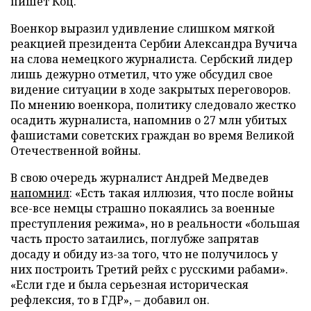
пишет Коц.
Военкор выразил удивление слишком мягкой
реакцией президента Сербии Александра Вучича
на слова немецкого журналиста. Сербский лидер
лишь дежурно отметил, что уже обсудил свое
видение ситуации в ходе закрытых переговоров.
По мнению военкора, политику следовало жестко
осадить журналиста, напомнив о 27 млн убитых
фашистами советских граждан во время Великой
Отечественной войны.
В свою очередь журналист Андрей Медведев
напомнил
: «Есть такая иллюзия, что после войны
все-все немцы страшно покаялись за военные
преступления режима», но в реальности «большая
часть просто затаились, поглубже запрятав
досаду и обиду из-за того, что не получилось у
них построить Третий рейх с русскими рабами».
«Если где и была серьезная историческая
рефлексия, то в ГДР», – добавил он.