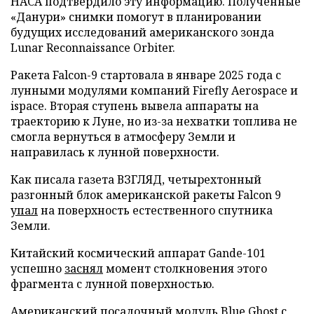
НАСА подтвердило эту информацию. Полученные
«Данури» снимки помогут в планировании
будущих исследований американского зонда
Lunar Reconnaissance Orbiter.
Ракета Falcon-9 стартовала в январе 2025 года с
лунными модулями компаний Firefly Aerospace и
ispace. Вторая ступень вывела аппараты на
траекторию к Луне, но из-за нехватки топлива не
смогла вернуться в атмосферу Земли и
направилась к лунной поверхности.
Как писала газета ВЗГЛЯД, четырехтонный
разгонный блок американской ракеты Falcon 9
упал
на поверхность естественного спутника
Земли.
Китайский космический аппарат Gande-101
успешно
заснял
момент столкновения этого
фрагмента с лунной поверхностью.
Американский посадочный модуль Blue Ghost с