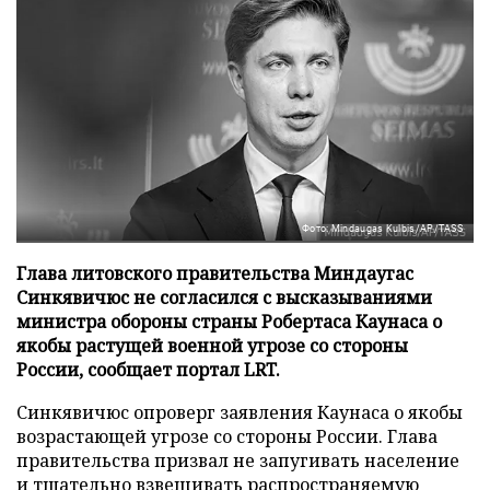
Фото: Mindaugas Kulbis/AP/TASS
Глава литовского правительства Миндаугас
Синкявичюс не согласился с высказываниями
министра обороны страны Робертаса Каунаса о
якобы растущей военной угрозе со стороны
России, сообщает портал LRT.
Синкявичюс опроверг заявления Каунаса о якобы
возрастающей угрозе со стороны России. Глава
правительства призвал не запугивать население
и тщательно взвешивать распространяемую