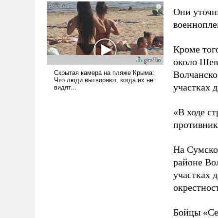
и ее реализация радикально
Они уточн
поднимет наши боевые
военнопле
возможности.
Кроме того
около Шев
Волчанско
участках д
«В ходе с
противнику
На Сумско
районе Во
участках д
окрестнос
Бойцы «Се