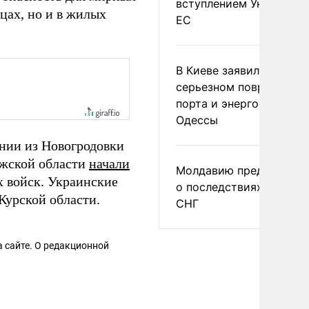
вступлением Украины в
цах, но и в жилых
ЕС
В Киеве заявили о
серьезном повреждени
порта и энергообъекто
Одессы
нии из Новогродовки
ожской области
начали
Молдавию предупреди
х войск. Украинские
о последствиях выхода
Курской области.
СНГ
 сайте. О редакционной