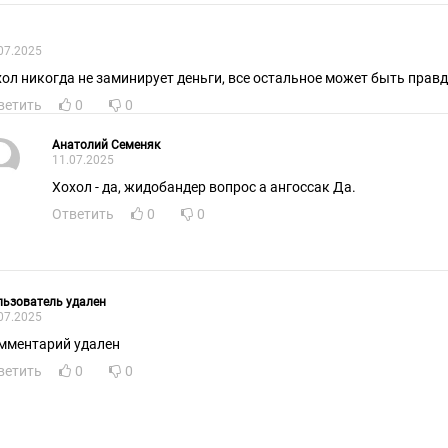
07.2025
хол никогда не заминирует деньги, все остальное может быть прав
ветить
0
0
Анатолий Семеняк
11.07.2025
Хохол - да, жидобандер вопрос а ангоссак Да.
Ответить
0
0
ьзователь удален
07.2025
мментарий удален
ветить
0
0