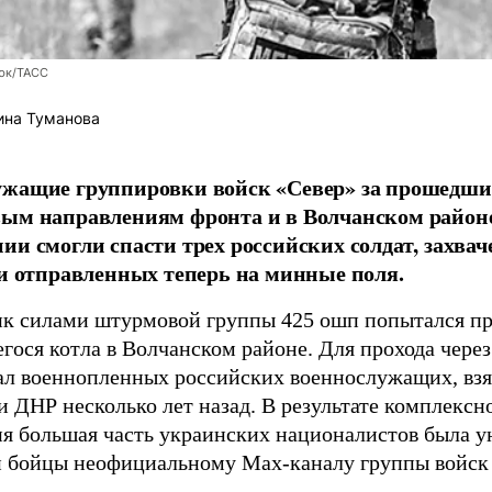
юк/ТАСС
ина Туманова
ужащие группировки войск «Север» за прошедши
вым направлениям фронта и в Волчанском район
ии смогли спасти трех российских солдат, захв
 и отправленных теперь на минные поля.
к силами штурмовой группы 425 ошп попытался пр
гося котла в Волчанском районе. Для прохода чере
ал военнопленных российских военнослужащих, взя
 ДНР несколько лет назад. В результате комплексн
ия большая часть украинских националистов была 
и бойцы неофициальному Max-каналу группы войск