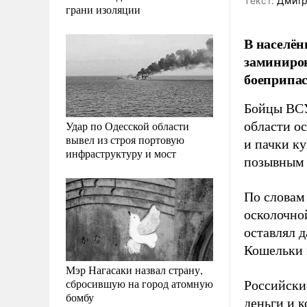
Tекст:
Дмитр
грани изоляции
В населён
заминиров
боеприпа
Бойцы ВСУ
Удар по Одесской области
области о
вывел из строя портовую
и пачки к
инфраструктуру и мост
позывным
По словам
осколочной
оставлял д
Кошельки 
Мэр Нагасаки назвал страну,
сбросившую на город атомную
Российски
бомбу
деньги и 