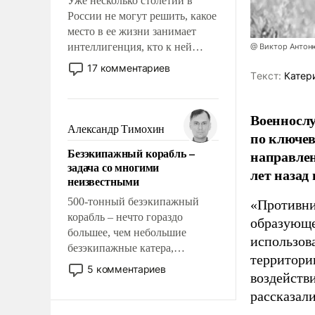
Уже несколько столетий в
России не могут решить, какое
место в ее жизни занимает
интеллигенция, кто к ней
@ Виктор Антон
принадлежит, а кого из нее
17 комментариев
Tекст:
Катер
исключили с правом
восстановления и без оного. И
чем она отличается от просто
Военносл
образованных людей. Иногда
Александр Тимохин
по ключе
казалось, что эти вопросы
Безэкипажный корабль –
направлен
решены раз и навсегда, но –
задача со многими
нет, не решены.
лет назад
неизвестными
500-тонный безэкипажный
«Противни
корабль – нечто гораздо
образующе
большее, чем небольшие
использов
безэкипажные катера,
территории
применение которых уже
5 комментариев
воздейств
стало обыденностью. Задача по
созданию такого корабля очень
рассказал
сложна и амбициозна. Однако