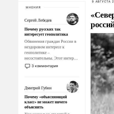
9 АВГУСТА 2
МНЕНИЯ
«Севе
Сергей Лебедев
росси
Почему русских так
интересует геополитика
Обвинения граждан России в
нездоровом интересе к
геополитике –
несостоятельны. Этот интерес
рационален и прагматичен. Он
3 комментария
обусловлен тысячелетним
опытом выживания в крайне
непростых условиях и
фундаментальным знанием,
Дмитрий Губин
что мировая политика имеет
Почему «объясняющий
свойство заявляться на порог
класс» не может ничего
нашего дома.
объяснить