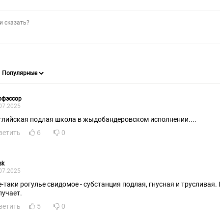
офэссор
07.2025
глийская подлая школа в жыдобандеровском исполнении....
ветить
6
0
sk
07.2025
е-таки рогулье свидомое - субстанция подлая, гнусная и трусливая. 
лучает.
ветить
5
0