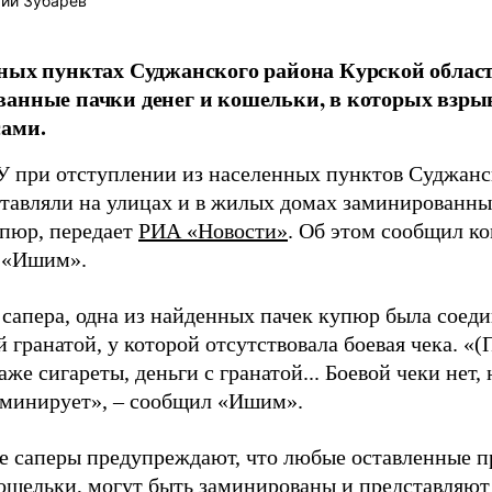
ий Зубарев
ных пунктах Суджанского района Курской облас
анные пачки денег и кошельки, в которых взрыв
сами.
 при отступлении из населенных пунктов Суджанс
ставляли на улицах и в жилых домах заминированны
упюр, передает
РИА «Новости»
. Об этом сообщил к
 «Ишим».
 сапера, одна из найденных пачек купюр была соед
 гранатой, у которой отсутствовала боевая чека. «(
аже сигареты, деньги с гранатой... Боевой чеки нет,
минирует», – сообщил «Ишим».
е саперы предупреждают, что любые оставленные п
кошельки, могут быть заминированы и представляют