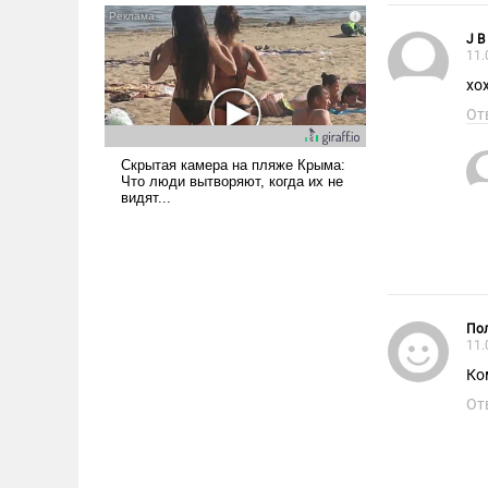
J B
11.
хо
От
Пол
11.
Ко
От