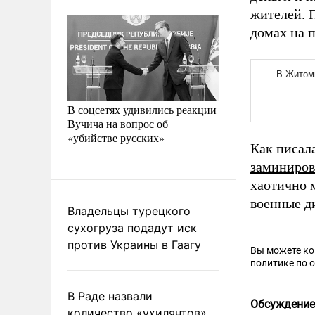
жителей. 
домах на 
В соцсетях удивились реакции
Вучича на вопрос об
«убийстве русских»
Как писал
заминиров
хаотично 
военные 
Владельцы турецкого
сухогруза подадут иск
против Украины в Гаагу
Вы можете к
политике по 
В Раде назвали
Обсуждение
количество «ухилянтов»