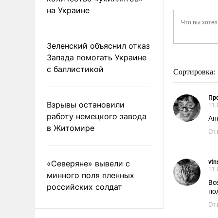
на Украине
Зеленский объяснил отказ
Запада помогать Украине
с баллистикой
Сортировка:
Пр
Взрывы остановили
11.
работу немецкого завода
Ан
в Житомире
От
«Северяне» вывели с
vtn
11.
минного поля пленных
Вс
российских солдат
по
От