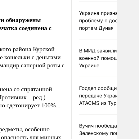
Украина признала
ти обнаружены
проблему с доступом к
чатка соединена с
портам Дуная
кого района Курской
В МИД заявили о прямо
е кошельки с деньгами
военной помощи Румы
омандир саперной роты с
Украине
Госдеп сообщил о
инена со спрятанной
передаче Украине раке
Противник – ред.)
ATACMS из Турции
 но сдетонирует 100%...
Вучич пообещал
редметы, особенно
Зеленскому помочь со
 опасность для мирных