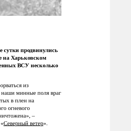
е сутки продвинулись
е на Харьковском
аченных ВСУ несколько
орваться из
з наши минные поля враг
тых в плен на
ого огневого
уничтожена», –
 «
Северный ветер
».