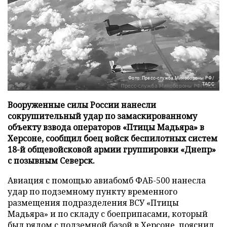
Фото: Пресс-служба Минобороны РФ/
ТАСС
Вооруженные силы России нанесли
сокрушительный удар по замаскированному
объекту взвода операторов «Птицы Мадьяра» в
Херсоне, сообщил боец войск беспилотных систем
18-й общевойсковой армии группировки «Днепр»
с позывным Северск.
Авиация с помощью авиабомб ФАБ-500 нанесла
удар по подземному пункту временного
размещения подразделения ВСУ «Птицы
Мадьяра» и по складу с боеприпасами, который
был рядом с подземной базой в Херсоне, пояснил