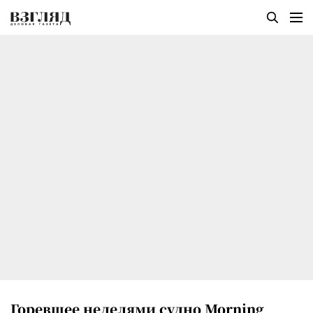
Горевшее неделями судно Morning