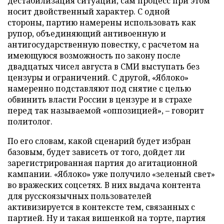
дестабилизация ситуации, сам процесс при этом
носит двойственный характер. С одной
стороны, партию намерены использовать как
рупор, объединяющий антивоенную и
антигосударственную повестку, с расчетом на
имеющуюся возможность по закону после
двадцатых чисел августа в СМИ выступать без
цензуры и ограничений. С другой, «Яблоко»
намеренно подставляют под снятие с целью
обвинить власти России в цензуре и в страхе
перед так называемой «оппозицией», – говорит
политолог.
По его словам, какой сценарий будет избран
базовым, будет зависеть от того, дойдет ли
зарегистрированная партия до агитационной
кампании. «Яблоко» уже получило «зеленый свет»
во вражеских соцсетях. В них выдача контента
для русскоязычных пользователей
активизируется в контексте тем, связанных с
партией. Ну и такая вишенкой на торте, партия