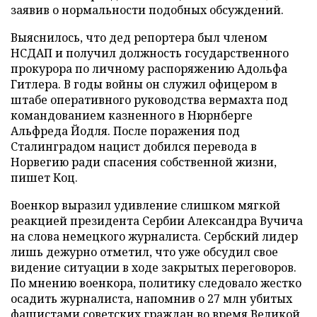
заявив о нормальности подобных обсуждений.
Выяснилось, что дед репортера был членом
НСДАП и получил должность государственного
прокурора по личному распоряжению Адольфа
Гитлера. В годы войны он служил офицером в
штабе оперативного руководства вермахта под
командованием казненного в Нюрнберге
Альфреда Йодля. После поражения под
Сталинградом нацист добился перевода в
Норвегию ради спасения собственной жизни,
пишет Коц.
Военкор выразил удивление слишком мягкой
реакцией президента Сербии Александра Вучича
на слова немецкого журналиста. Сербский лидер
лишь дежурно отметил, что уже обсудил свое
видение ситуации в ходе закрытых переговоров.
По мнению военкора, политику следовало жестко
осадить журналиста, напомнив о 27 млн убитых
фашистами советских граждан во время Великой