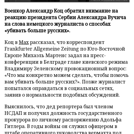
Военкор Александр Коц обратил внимание на
реакцию президента Сербии Александра Вучича
на слова немецкого журналиста о способах
«убивать больше русских».
Коц в
Мах
рассказал, что корреспондент
Frankfurter Allgemeine Zeitung по Юго-Восточной
Европе Михаэль Мартенс задал на пресс-
конференции в Белграде главе киевского режима
Владимиру Зеленскому провокационный вопрос:
«Что мы конкретно можем сделать, чтобы помочь
вам убивать больше русских?». Позже журналист
попытался оправдаться в социальных сетях,
заявив о нормальности подобных обсуждений.
Выяснилось, что дед репортера был членом
НСДАП и получил должность государственного
прокурора по личному распоряжению Адольфа
Гитлера. В годы войны он служил офицером в
штабе оперативного руководства вермахта под