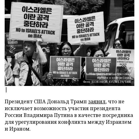
Антиизраильские акции также
прошли в центре Сеула
Фото: JEON HEON-KYUN/EPA/TASS
|
Президент США Дональд Трамп
заявил
, что не
исключает возможность участия президента
России Владимира Путина в качестве посредника
для урегулирования конфликта между Израилем
и Ираном.