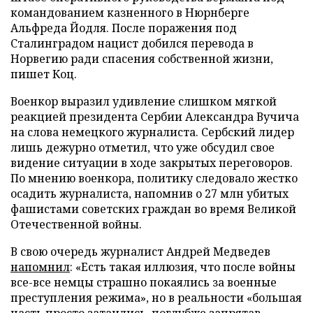
командованием казненного в Нюрнберге
Альфреда Йодля. После поражения под
Сталинградом нацист добился перевода в
Норвегию ради спасения собственной жизни,
пишет Коц.
Военкор выразил удивление слишком мягкой
реакцией президента Сербии Александра Вучича
на слова немецкого журналиста. Сербский лидер
лишь дежурно отметил, что уже обсудил свое
видение ситуации в ходе закрытых переговоров.
По мнению военкора, политику следовало жестко
осадить журналиста, напомнив о 27 млн убитых
фашистами советских граждан во время Великой
Отечественной войны.
В свою очередь журналист Андрей Медведев
напомнил
: «Есть такая иллюзия, что после войны
все-все немцы страшно покаялись за военные
преступления режима», но в реальности «большая
часть просто затаились, поглубже запрятав