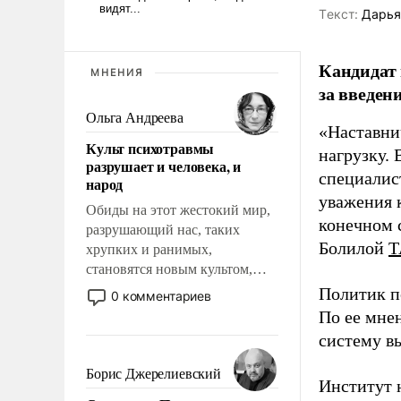
Tекст:
Дарья
Кандидат 
МНЕНИЯ
за введен
Ольга Андреева
«Наставни
Культ психотравмы
нагрузку. 
разрушает и человека, и
специалис
народ
уважения к
Обиды на этот жестокий мир,
конечном с
разрушающий нас, таких
Болилой
Т
хрупких и ранимых,
становятся новым культом,
постепенно вытесняя и
Политик п
0 комментариев
отменяя традиционное
По ее мне
требование к человеку – быть
систему в
мужественным и твердым под
ударами судьбы, брать на себя
Борис Джерелиевский
Институт 
ответственность, помогать