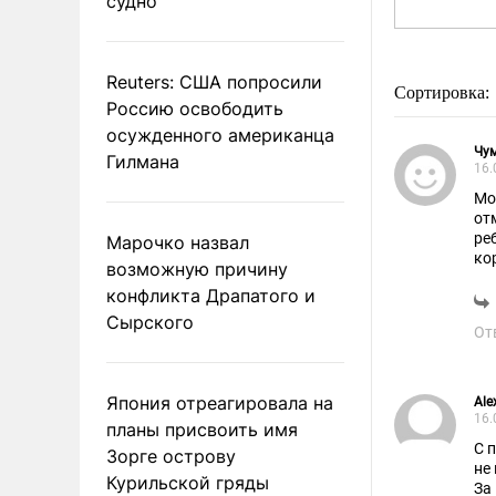
судно
Reuters: США попросили
Сортировка:
Россию освободить
осужденного американца
Чум
Гилмана
16.
Мо
от
ребятки их ФСБ у
Марочко назвал
ко
возможную причину
конфликта Драпатого и
Сырского
От
Япония отреагировала на
Аle
16.
планы присвоить имя
С 
Зорге острову
не
Курильской гряды
За 