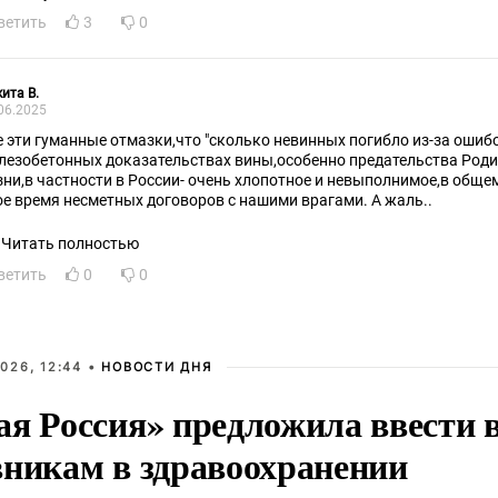
ветить
3
0
ита В.
06.2025
е эти гуманные отмазки,что "сколько невинных погибло из-за ошибо
доказательствах вины,особенно предательства Родины. Сама отмена смертной
астности в России- очень хлопотное и невыполнимое,в общем,дело. Из-за подписания в
свое время несметных договоров с нашими врагами. А жаль..
Читать полностью
ветить
0
0
026, 12:44 •
НОВОСТИ ДНЯ
ая Россия» предложила ввести
вникам в здравоохранении