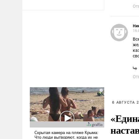
От
Ник
16.
Вс
железобетонных 
казни,в ч
От
6 АВГУСТА 2
«Един
наста