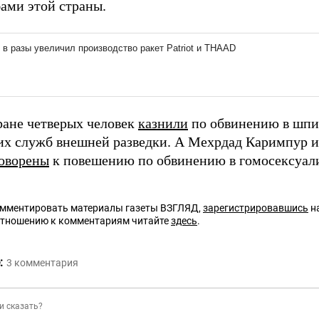
ами этой страны.
тране четверых человек
казнили
по обвинению в шпи
их служб внешней разведки. А Мехрдад Каримпур
оворены
к повешению по обвинению в гомосексуал
омментировать материалы газеты ВЗГЛЯД,
зарегистрировавшись
на
отношению к комментариям читайте
здесь
.
:
3
комментария