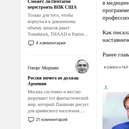
Сможет ли Пентагон
слабым, идти вперед и
в медицине
перестроить ВПК США
адаптироваться.
программе
Только для того, чтобы
профессио
вернуться к довоенному
объему запасов ракет
Как писал
Tomahawk, THAAD и Patriot
наставнич
США потребуется более трех
4 комментария
лет. Даже небольшая война с
Ираном опустошила
Ранее глав
американские арсеналы.
Сложившаяся ситуация
Геворг Мирзаян
КОММЕНТАРИ
означает многолетний период
Россия ничего не должна
уязвимости США, например,
Армении
перед Китаем.
Москва системно и жестко
разрушает тот фантастический
мир, который Пашинян рисует
для армянского населения.
Мир, где политические
21 комментарий
прожекты будут безусловно