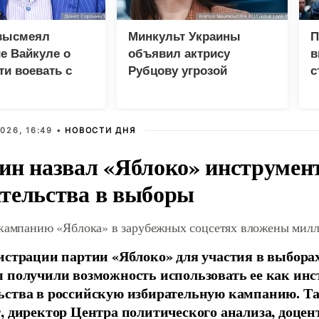
высмеял
Минкульт Украины
П
е Вайкуле о
объявил актрису
в
ти воевать с
Рубцову угрозой
с
национальной
безопасности
026, 16:49 •
НОВОСТИ ДНЯ
ин назвал «Яблоко» инструмен
тельства в выборы
 кампанию «Яблока» в зарубежных соцсетях вложены мил
истрации партии «Яблоко» для участия в выбора
 получили возможность использовать ее как ин
ства в российскую избирательную кампанию. Та
, директор Центра политического анализа, доце