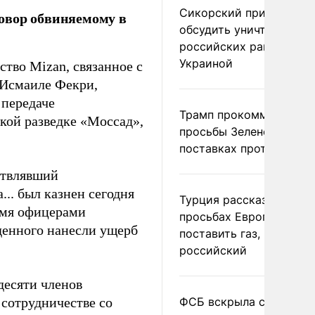
Сикорский призвал
овор обвиняемому в
обсудить уничтожение
российских ракет над
Украиной
тво Mizan, связанное с
 Исмаиле Фекри,
 передаче
Трамп прокомментиров
кой разведке «Моссад»,
просьбы Зеленского о
поставках противораке
ствлявший
.. был казнен сегодня
Турция рассказала о
вумя офицерами
просьбах Европы
денного нанесли ущерб
поставить газ, но не
российский
десяти членов
 сотрудничестве со
ФСБ вскрыла сеть