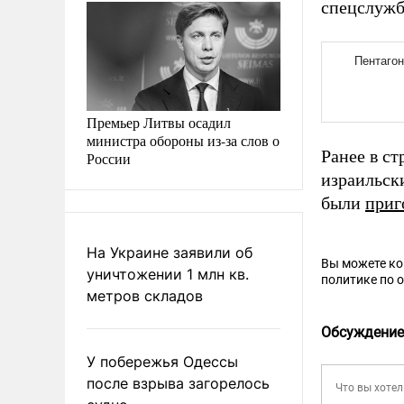
спецслужб
Премьер Литвы осадил
министра обороны из-за слов о
Ранее в с
России
израильск
были
приг
На Украине заявили об
Вы можете к
уничтожении 1 млн кв.
политике по 
метров складов
Обсуждение
У побережья Одессы
после взрыва загорелось