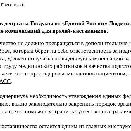
 Григоренко
в депутаты Госдумы от «Единой России» Людми
ие компенсаций для врачей-наставников.
чество не должно превращаться в дополнительную
Врач, который берет на себя ответственность за под
та, должен получать справедливую компенсацию за э
 труду медицинских работников и качества подготов
чете, это вопрос здоровья миллионов пациентов», 
АСС
.
одчеркнула необходимость утверждения единых фед
нию, важно законодательно закрепить порядок орга
ыплат, что поможет устранить существенные различ
наставничества остается одним из главных инструм