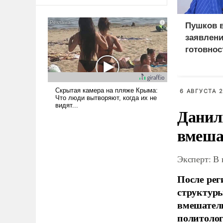
оплачиваться за счет
российских
налогоплательщиков и где
Пушков 
Еревану за свои поступки не
заявлени
нужно отвечать.
готовнос
Россией
6 АВГУСТА 2
Данил
вмеша
Эксперт: В
После рег
структуры
вмешатель
политолог