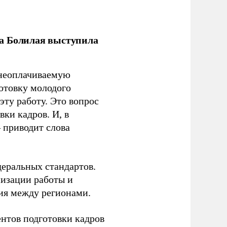
ла Болилая выступила
 неоплачиваемую
готовку молодого
ту работу. Это вопрос
ки кадров. И, в
– приводит слова
еральных стандартов.
низации работы и
ия между регионами.
ентов подготовки кадров