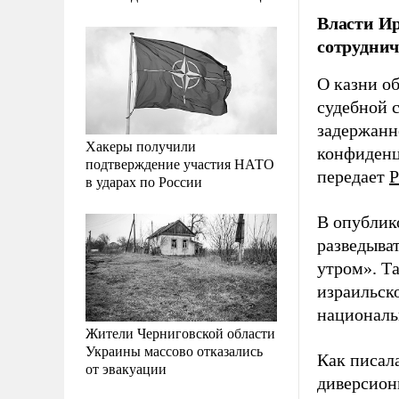
Власти Ир
сотруднич
О казни о
судебной 
задержанн
Хакеры получили
конфиденц
подтверждение участия НАТО
передает
Р
в ударах по России
В опублик
разведыват
утром». Т
израильск
националь
Жители Черниговской области
Украины массово отказались
Как писал
от эвакуации
диверсион