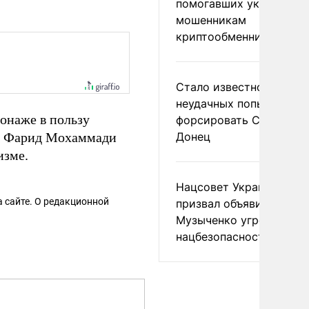
помогавших украински
мошенникам
криптообменников
Стало известно о
неудачных попытках ВС
онаже в пользу
форсировать Северски
 и Фарид Мохаммади
Донец
изме.
Нацсовет Украины по Т
 сайте. О редакционной
призвал объявить
Музыченко угрозой
нацбезопасности