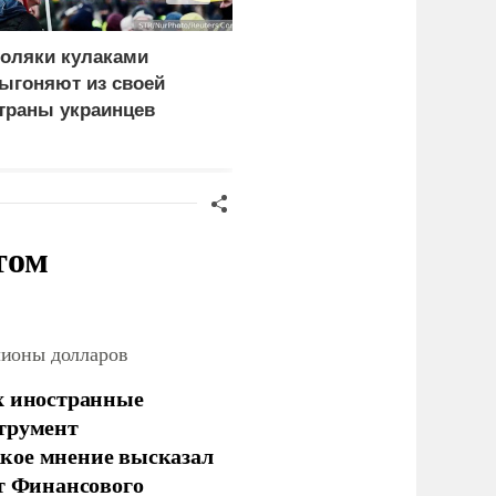
оляки кулаками
У тренера Валерия
ыгоняют из своей
Карпина после пяти
траны украинцев
дочерей родился сын
том
лионы долларов
х иностранные
струмент
кое мнение высказал
нт Финансового