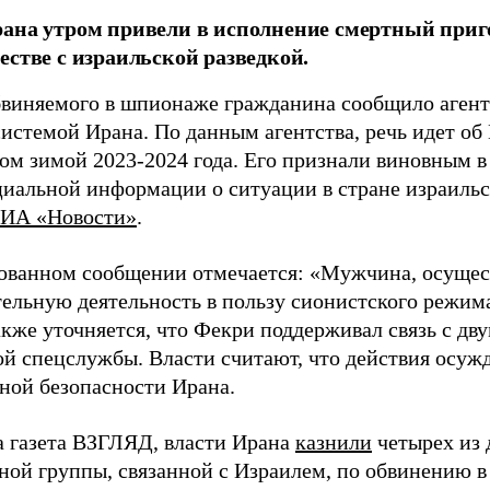
ана утром привели в исполнение смертный приг
естве с израильской разведкой.
бвиняемого в шпионаже гражданина сообщило агентс
системой Ирана. По данным агентства, речь идет об
ом зимой 2023-2024 года. Его признали виновным в
иальной информации о ситуации в стране израильс
ИА «Новости»
.
ованном сообщении отмечается: «Мужчина, осуще
ельную деятельность в пользу сионистского режима.
акже уточняется, что Фекри поддерживал связь с д
ой спецслужбы. Власти считают, что действия осуж
ной безопасности Ирана.
а газета ВЗГЛЯД, власти Ирана
казнили
четырех из 
ной группы, связанной с Израилем, по обвинению в