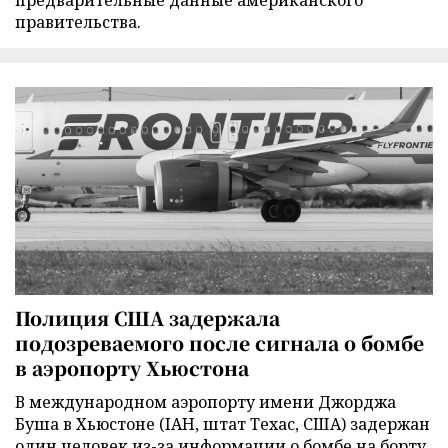
предварительные данные американского
правительства.
Полиция США задержала
подозреваемого после сигнала о бомбе
в аэропорту Хьюстона
В международном аэропорту имени Джорджа
Буша в Хьюстоне (IAH, штат Техас, США) задержан
один человек из-за информации о бомбе на борту