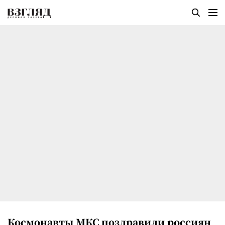
Космонавты МКС поздравили россиян