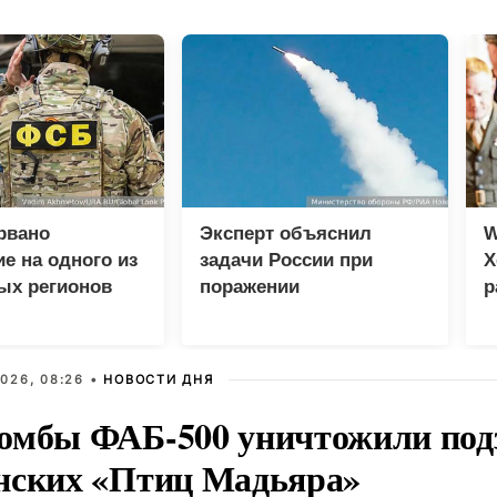
рвано
Эксперт объяснил
W
е на одного из
задачи России при
Х
ых регионов
поражении
р
логистических центров в
Киеве
026, 08:26 •
НОВОСТИ ДНЯ
омбы ФАБ-500 уничтожили под
нских «Птиц Мадьяра»