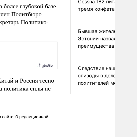
Cessna 182 питались
 более глубокой базе.
тремя конфетами
 член Политбюро
кретарь Политико-
Бывшая жительница
Эстонии назвала главн
преимущества России
Следствие нашло новы
эпизоды в деле
Китай и Россия тесно
похитителей москвичек
а политика силы не
 сайте. О редакционной