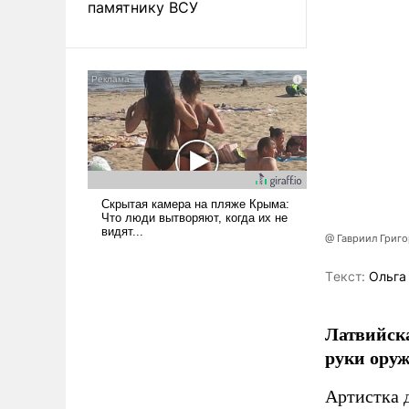
памятнику ВСУ
@ Гавриил Григ
Tекст:
Ольга
Латвийска
руки оруж
Артистка 