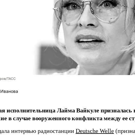
оров/ТАСС
 Иванова
я исполнительница Лайма Вайкуле призналась в
ие в случае вооруженного конфликта между ее ст
дала интервью радиостанции
Deutsche Welle
(призна