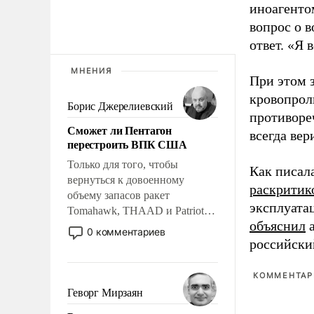
иноагентом
вопрос о 
ответ. «Я 
МНЕНИЯ
При этом з
кровопрол
Борис Джерелиевский
противоре
Сможет ли Пентагон
всегда вер
перестроить ВПК США
Только для того, чтобы
Как писал
вернуться к довоенному
раскритик
объему запасов ракет
эксплуата
Tomahawk, THAAD и Patriot
объяснил
а
США потребуется более трех
0 комментариев
лет. Даже небольшая война с
российски
Ираном опустошила
американские арсеналы.
КОММЕНТАРИ
Сложившаяся ситуация
Геворг Мирзаян
означает многолетний период