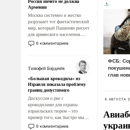
Россия ничего не должна
уязвимости США, например,
Армении
перед Китаем.
Москва системно и жестко
разрушает тот фантастический
мир, который Пашинян рисует
для армянского населения.
Мир, где этому населению все
6 комментариев
должны просто по
определению, где его
политические прожекты будут
ФСБ: Со
беспрекословно оплачиваться
покушени
Тимофей Бордачёв
за счет российских
глав нов
«Большая крокодила» из
налогоплательщиков и где за
Израиля показала проблему
свои поступки не нужно
границ допустимого
отвечать.
Дискуссия о рве с
6 АВГУСТА 2
крокодилами для охраны
Авиаб
израильских тюрем – это
пример того, как быстро мы
украи
двигаемся по пути
9 комментариев