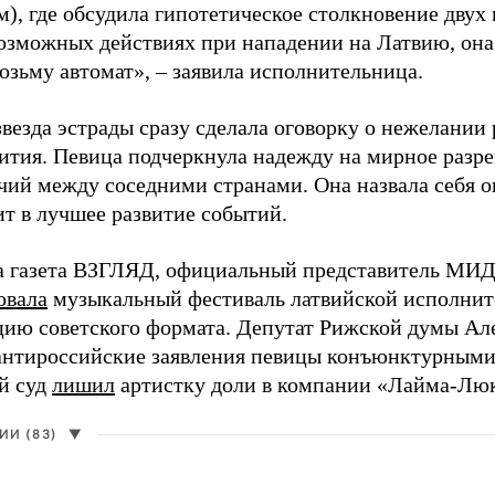
), где обсудила гипотетическое столкновение двух 
возможных действиях при нападении на Латвию, она
возьму автомат», – заявила исполнительница.
везда эстрады сразу сделала оговорку о нежелании
ития. Певица подчеркнула надежду на мирное раз
чий между соседними странами. Она назвала себя 
ит в лучшее развитие событий.
а газета ВЗГЛЯД, официальный представитель МИД
овала
музыкальный фестиваль латвийской исполнит
цию советского формата. Депутат Рижской думы Ал
нтироссийские заявления певицы конъюнктурными
й суд
лишил
артистку доли в компании «Лайма-Люк
И (83)
▼