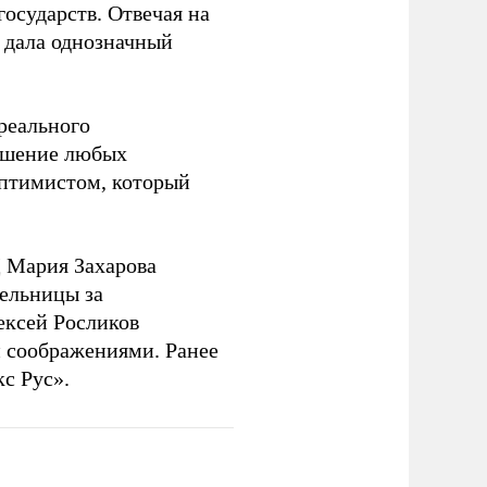
государств. Отвечая на
 дала однозначный
 реального
решение любых
оптимистом, который
 Мария Захарова
ельницы за
ексей Росликов
 соображениями. Ранее
с Рус».