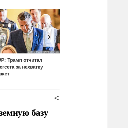
P: Трамп отчитал
В Башкирии отразили
егсета за нехватку
массированную атаку
акет
беспилотников на
предприятия
земную базу