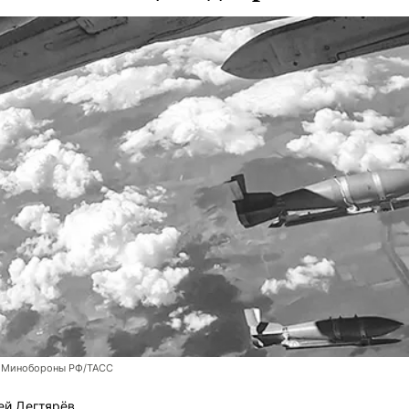
 Минобороны РФ/ТАСС
ей Дегтярёв