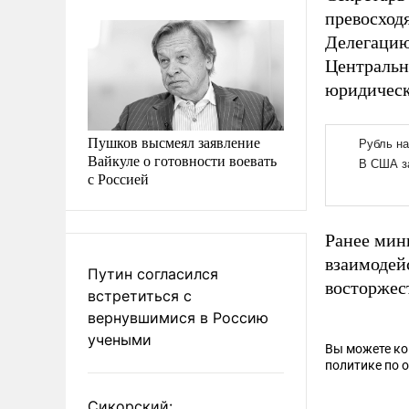
превосходя
Делегацию
Центральн
юридическ
Пушков высмеял заявление
Вайкуле о готовности воевать
с Россией
Ранее мин
взаимодей
Путин согласился
восторжест
встретиться с
вернувшимися в Россию
учеными
Вы можете к
политике по 
Сикорский: