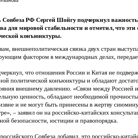
 Иванова
 Совбеза РФ Сергей Шойгу подчеркнул важность
ва для мировой стабильности и отметил, что эти
ической конъюнктуры.
овам, внешнеполитическая связка двух стран выступ
рующим фактором в международных делах, переда
черкнул, что отношения России и Китая не подве
ой политической конъюнктуры и обладают достато
ояния внешнему давлению. «Связи между Россией и
ельную ценность, обладают необходимой прочность
извне и не могут быть принесены в жертву сиюмин
ре», – заявил он на российско-китайских консульта
ной безопасности, юстиции и правопорядка.
 российского Совбеза добавил, что российско-кита