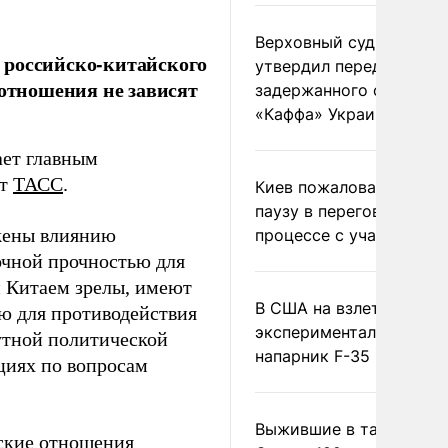
Верховный суд Швеции
 российско-китайского
утвердил передачу
 отношения не зависят
задержанного сухогруз
«Каффа» Украине
ает главным
ет
ТАСС
.
Киев пожаловался на
паузу в переговорном
ржены влиянию
процессе с участием 
чной прочностью для
 Китаем зрелы, имеют
В США на взлете разби
ю для противодействия
экспериментальный др
утной политической
напарник F-35
циях по вопросам
Выжившие в тайге пил
йские отношения