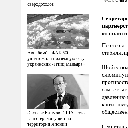
Tекст:
Ольга
сверхдоходов
Секретарь
партнерст
от полит
По его сл
Авиабомбы ФАБ-500
стабилизи
уничтожили подземную базу
украинских «Птиц Мадьяра»
Шойгу под
сиюминутн
противост
самостоят
давлению 
конъюнкту
обществен
Эксперт Климов: США – это
гангстер, живущий на
территории Японии
Секретарь