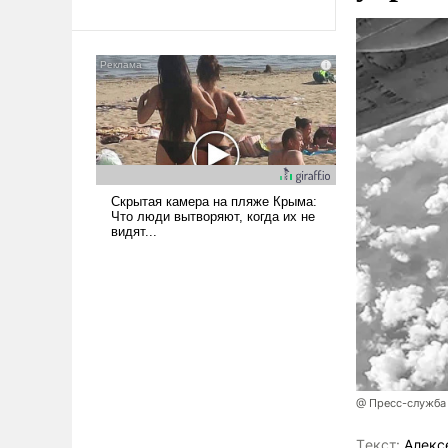
революционных изменений.
То, что несколько лет назад
было образом для
псевдонаучной фантастики,
стало всерьез обсуждаемой
идеей.
@ Пресс-служба
Tекст:
Алекс