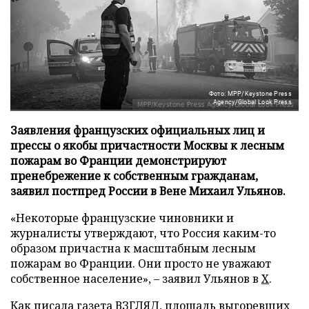
Фото: MPP/Keystone Press
Agency/Global Look Press
Заявления французских официальных лиц и
прессы о якобы причастности Москвы к лесным
пожарам во Франции демонстрируют
пренебрежение к собственным гражданам,
заявил постпред России в Вене Михаил Ульянов.
«Некоторые французские чиновники и
журналисты утверждают, что Россия каким-то
образом причастна к масштабным лесным
пожарам во Франции. Они просто не уважают
собственное население», – заявил Ульянов в
X
.
Как писала газета ВЗГЛЯД, площадь выгоревших