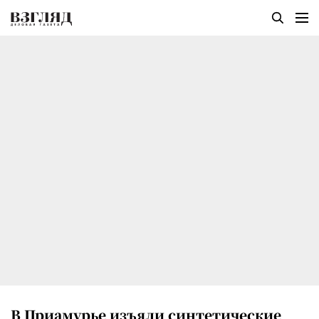
В Приамурье изъяли синтетические