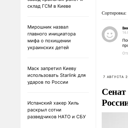
склад ГСМ в Киеве
Сортировка:
Мирошник назвал
Ви
16.
главного инициатора
мифа о похищении
По
пр
украинских детей
От
Маск запретил Киеву
использовать Starlink для
7 АВГУСТА 2
ударов по России
Сенат
Росси
Испанский хакер Хиль
раскрыл сотни
разведчиков НАТО и СБУ