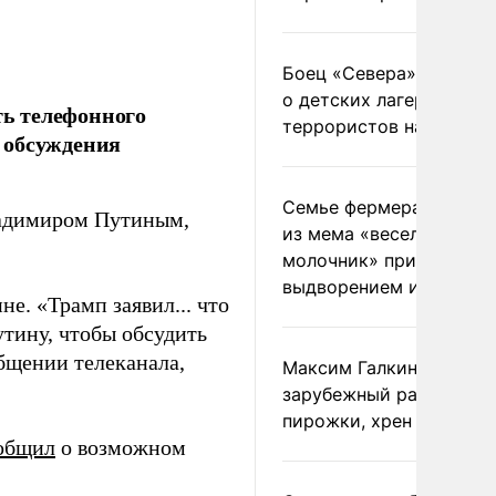
Боец «Севера» рассказ
о детских лагерях
ь телефонного
террористов на Украин
 обсуждения
Семье фермера Уолкер
ладимиром Путиным,
из мема «веселый
молочник» пригрозили
выдворением из Росси
е. «Трамп заявил... что
тину, чтобы обсудить
общении телеканала,
Максим Галкин добавил
зарубежный райдер
пирожки, хрен и морс
общил
о возможном