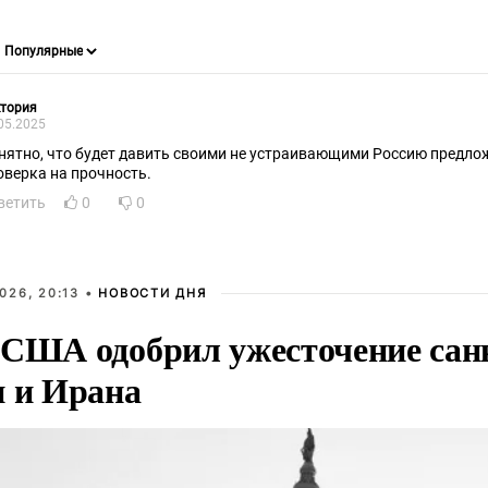
ктория
05.2025
нятно, что будет давить своими не устраивающими Россию предлож
оверка на прочность.
ветить
0
0
026, 20:13 •
НОВОСТИ ДНЯ
 США одобрил ужесточение сан
и и Ирана