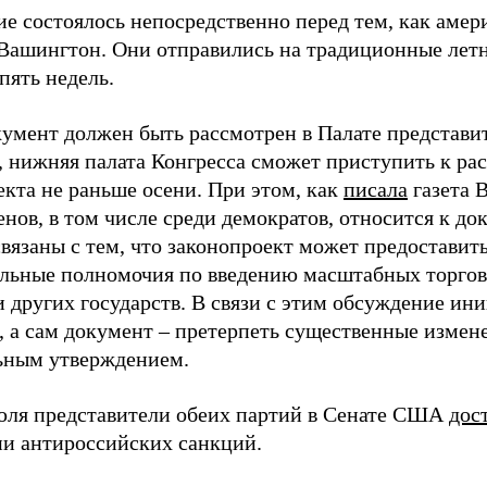
ие состоялось непосредственно перед тем, как амер
Вашингтон. Они отправились на традиционные летн
пять недель.
кумент должен быть рассмотрен в Палате представи
, нижняя палата Конгресса сможет приступить к р
екта не раньше осени. При этом, как
писала
газета 
нов, в том числе среди демократов, относится к д
связаны с тем, что законопроект может предоставит
льные полномочия по введению масштабных торго
 других государств. В связи с этим обсуждение ин
я, а сам документ – претерпеть существенные изме
ьным утверждением.
юля представители обеих партий в Сенате США
дос
и антироссийских санкций.