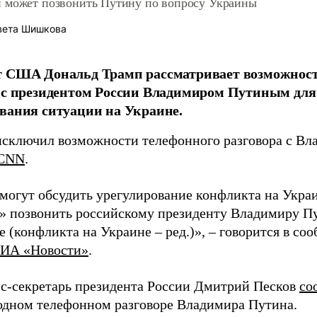
 может позвонить Путину по вопросу Украины
вета Шишкова
т США Дональд Трамп рассматривает возможност
 с президентом России Владимиром Путиным для
вания ситуации на Украине.
исключил возможности телефонного разговора с В
CNN
.
могут обсудить урегулирование конфликта на Украин
» позвонить российскому президенту Владимиру Пу
 (конфликта на Украине – ред.)», – говорится в со
ИА «Новости»
.
сс-секретарь президента России Дмитрий Песков
со
дном телефонном разговоре Владимира Путина.