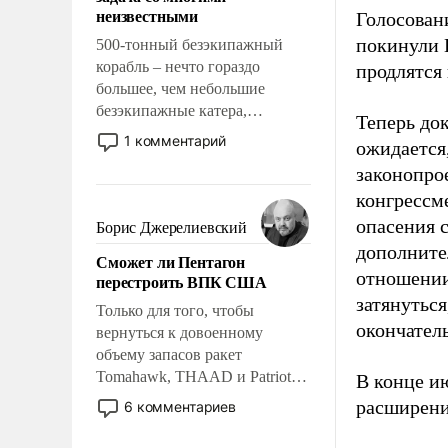
адаптироваться.
неизвестными
Голосован
покинули 
500-тонный безэкипажный
корабль – нечто гораздо
продлятся 
большее, чем небольшие
безэкипажные катера,
Теперь до
применение которых уже
1 комментарий
ожидается
стало обыденностью. Задача по
законопро
созданию такого корабля очень
конгрессме
сложна и амбициозна. Однако
и ее реализация радикально
опасения 
Борис Джерелиевский
поднимет наши боевые
дополните
Сможет ли Пентагон
возможности.
отношении
перестроить ВПК США
затянутьс
Только для того, чтобы
окончател
вернуться к довоенному
объему запасов ракет
Tomahawk, THAAD и Patriot
В конце и
США потребуется более трех
расширени
6 комментариев
лет. Даже небольшая война с
Ираном опустошила