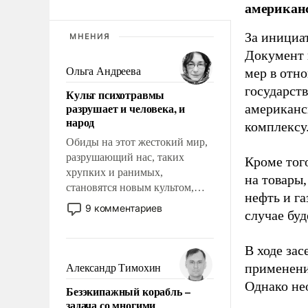
американс
За инициат
МНЕНИЯ
Документ 
Ольга Андреева
мер в отн
государст
Культ психотравмы
разрушает и человека, и
американс
народ
комплексу
Обиды на этот жестокий мир,
разрушающий нас, таких
Кроме тог
хрупких и ранимых,
на товары
становятся новым культом,
нефть и г
постепенно вытесняя и
9 комментариев
случае бу
отменяя традиционное
требование к человеку – быть
мужественным и твердым под
В ходе зас
ударами судьбы, брать на себя
применени
Александр Тимохин
ответственность, помогать
Однако не
Безэкипажный корабль –
слабым, идти вперед и
задача со многими