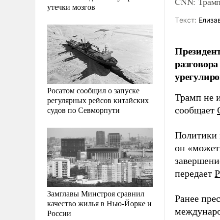
CNN: Трамп
утечки мозгов
Tекст:
Елиза
Президен
разговора
урегулиро
Росатом сообщил о запуске
Трамп не 
регулярных рейсов китайских
судов по Севморпути
сообщает
Политики 
он «может
завершение
передает
Р
Замглавы Минстроя сравнил
Ранее пре
качество жилья в Нью-Йорке и
междунаро
России