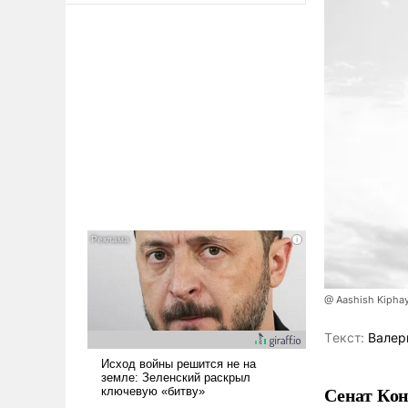
@ Aashish Kiphay
Tекст:
Валер
Сенат Кон