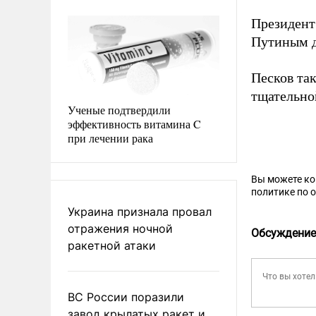
Президен
Путиным д
Песков та
тщательно
Ученые подтвердили
эффективность витамина C
при лечении рака
Вы можете к
политике по 
Украина признала провал
отражения ночной
Обсуждение
ракетной атаки
ВС России поразили
завод крылатых ракет и