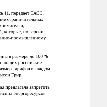
ь 11, передает
ТАСС
.
ние ограничительных
инимателей,
, которые, по версии
военно-промышленному
ины в размере до 100 %
купающих российские
размер тарифов в каждом
исон Грир.
ая предлагала запретить
йских энергоресурсов.