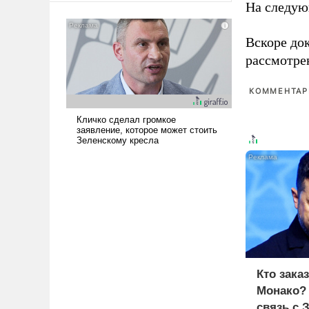
На следую
американские арсеналы.
Сложившаяся ситуация
Вскоре до
означает многолетний период
уязвимости США, например,
рассмотре
перед Китаем.
КОММЕНТАРИ
Кто зака
Монако?
связь с 