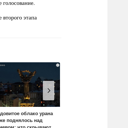
 голосование.
е второго этапа
i
довитое облако урана
В России назвали
же поднялось над
законную цель наших
иевом: что скрывают
ВС на территории