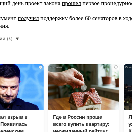
щий день проект закона
прошел
первое процедурное
кумент
получил
поддержку более 60 сенаторов в ход
ния.
И (5)
▼
i
i
зал взрыв в
Где в России проще
Я
 Появилась
всего купить квартиру:
у
Зеленским
неожиданный рейтинг
К