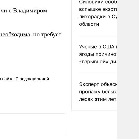
Силовики сообщили о
вспышке экзотической
ечи с Владимиром
лихорадки в Сумской
области
необходима
, но требует
Ученые в США назвали 
ягоды причиной
«взрывной» диареи
 сайте. О редакционной
Эксперт объяснил
пропажу белых грибов 
лесах этим летом