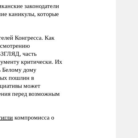
иканские законодатели
ие каникулы, которые
телей Конгресса. Как
ассмотрению
ВЗГЛЯД, часть
окументу критически. Их
ь Белому дому
вых пошлин в
ициативы может
нения перед возможным
тигли
компромисса о