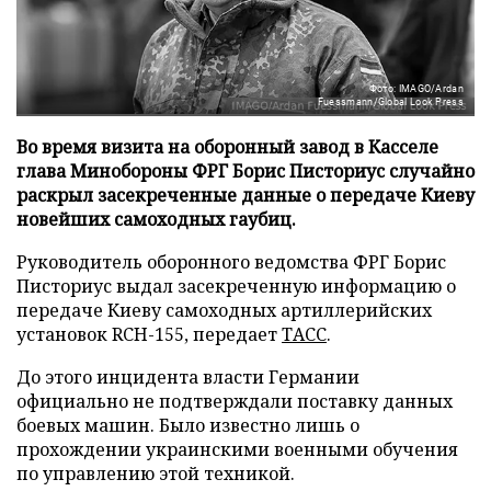
Фото: IMAGO/Ardan
Fuessmann/Global Look Press
Во время визита на оборонный завод в Касселе
глава Минобороны ФРГ Борис Писториус случайно
раскрыл засекреченные данные о передаче Киеву
новейших самоходных гаубиц.
Руководитель оборонного ведомства ФРГ Борис
Писториус выдал засекреченную информацию о
передаче Киеву самоходных артиллерийских
установок RCH-155, передает
ТАСС
.
До этого инцидента власти Германии
официально не подтверждали поставку данных
боевых машин. Было известно лишь о
прохождении украинскими военными обучения
по управлению этой техникой.