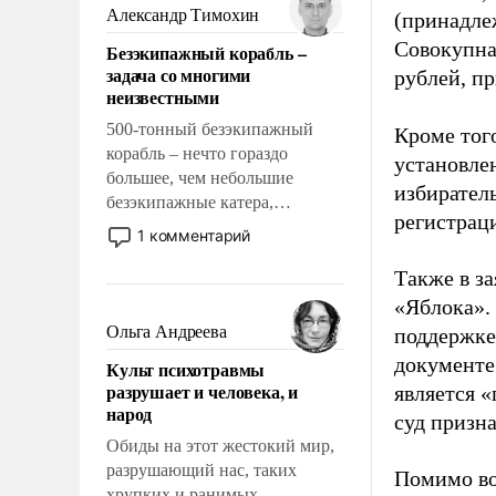
образованных людей. Иногда
Александр Тимохин
(принадле
казалось, что эти вопросы
Совокупная
Безэкипажный корабль –
решены раз и навсегда, но –
задача со многими
рублей, пр
нет, не решены.
неизвестными
500-тонный безэкипажный
Кроме тог
корабль – нечто гораздо
установле
большее, чем небольшие
избиратель
безэкипажные катера,
регистрац
применение которых уже
1 комментарий
стало обыденностью. Задача по
созданию такого корабля очень
Также в з
сложна и амбициозна. Однако
«Яблока».
и ее реализация радикально
Ольга Андреева
поддержке
поднимет наши боевые
документе
Культ психотравмы
возможности.
разрушает и человека, и
является 
народ
суд призн
Обиды на этот жестокий мир,
разрушающий нас, таких
Помимо во
хрупких и ранимых,