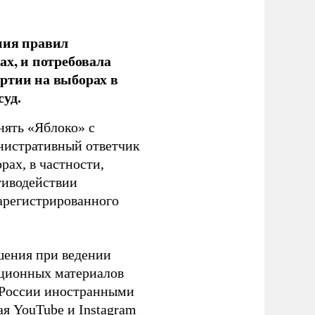
ния правил
ах, и потребовала
ртии на выборах в
уд.
нять «Яблоко» с
инистративный ответчик
ах, в частности,
тиводействии
зарегистрированного
шения при ведении
ационных материалов
в России иностранными
я YouTube и Instagram