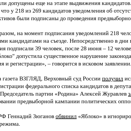
ыли допущены еще на этапе выдвижения кандидатов. 
 что у 218 из 269 кандидатов уведомления об отсу
активов были подписаны до проведения предвыборног
разом, на момент подписания уведомлений 218 чело
ми кандидатами на съезде. Непосредственно в дни 
я подписали 39 человек, после 28 июня – 12 челов
блоко" допустила существенное нарушение законода
 и регистрации», – говорится в исковом заявлении
а газета ВЗГЛЯД, Верховный суд России
получил
ис
гистрации федерального списка кандидатов в депут
 Председатель партии «Родина» Алексей Журавлев
з
вании предвыборной кампании политических оппо
РФ Геннадий Зюганов
обвинил
«Яблоко» в игнорир
 режима.