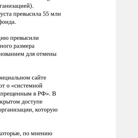
ганизацией).
густа превысила 55 млн
фонда.
ацию превысили
ного размера
основанием для отмены
фициальном сайте
ют о «системной
апрещенным в РФ». В
ткрытом доступе
организации, которую
которые, по мнению