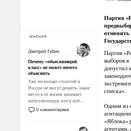
Партия «Р
предвыбор
отменить 
МНЕНИЯ
Государст
Дмитрий Губин
Партия «Р
выборов в
Почему «объясняющий
класс» не может ничего
допустил 
объяснить
законодат
Уже несколько столетий в
экстремиз
России не могут решить, какое
списка».
место в её жизни занимает
интеллигенция, кто к ней
Одним из 
принадлежит, а кого из неё
0 комментариев
агитацион
исключили с правом
восстановления и без оного. И
«Яблока» 
чем она отличается от просто
агентами,