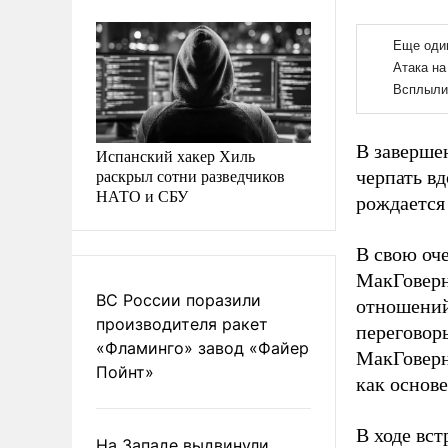
В заверше
Испанский хакер Хиль
раскрыл сотни разведчиков
черпать в
НАТО и СБУ
рождается
В свою оч
МакГоверн
ВС России поразили
отношений
производителя ракет
переговор
«Фламинго» завод «Файер
МакГоверн
Пойнт»
как основе
В ходе вс
На Западе выдвинули