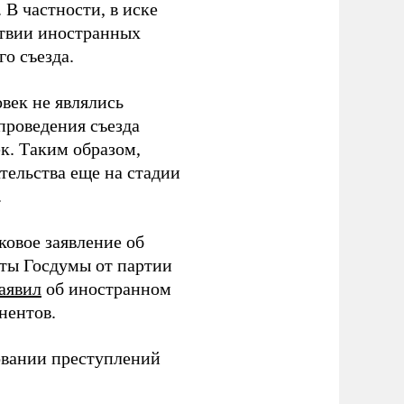
В частности, в иске
тствии иностранных
о съезда.
век не являлись
проведения съезда
ек. Таким образом,
тельства еще на стадии
.
ковое заявление об
аты Госдумы от партии
аявил
об иностранном
нентов.
овании преступлений