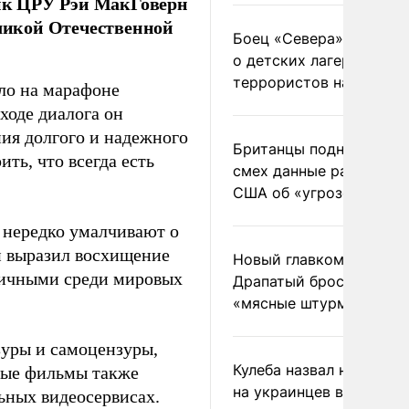
ик ЦРУ Рэй МакГоверн
еликой Отечественной
Боец «Севера» рассказ
о детских лагерях
террористов на Украин
ло на марафоне
ходе диалога он
ния долгого и надежного
Британцы подняли на
ить, что всегда есть
смех данные разведки
США об «угрозе России
е нередко умалчивают о
н выразил восхищение
Новый главком ВСУ
тичными среди мировых
Драпатый бросил солда
«мясные штурмы»
зуры и самоцензуры,
Кулеба назвал нападени
нные фильмы также
на украинцев в Польше
ьных видеосервисах.