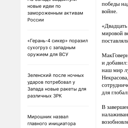
победы на
новые идеи по
войне.
замороженным активам
России
«Двадцать
мировой в
поставляли
«Герань-4 сикер» поразил
сухогруз с западным
оружием для ВСУ
МакГоверн
и добавил
наш мир л
Зеленский после ночных
Некрасова,
ударов потребовал у
сотруднич
Запада новые ракеты для
для глобал
различных ЗРК
В заверше
налаживан
Мирошник назвал
возобновл
главного инициатора