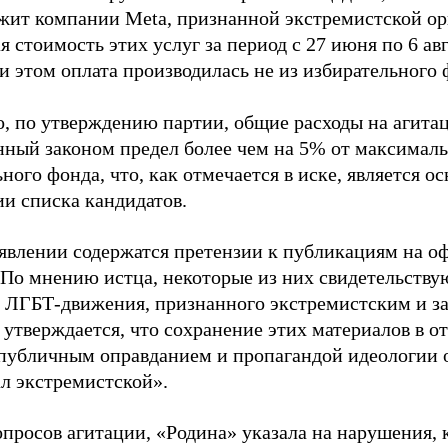
жит компании Meta, признанной экстремистской ор
 стоимость этих услуг за период с 27 июня по 6 ав
и этом оплата производилась не из избирательного 
о, по утверждению партии, общие расходы на агит
нный законом предел более чем на 5% от максималь
ного фонда, что, как отмечается в иске, является 
ии списка кандидатов.
аявлении содержатся претензии к публикациям на о
 По мнению истца, некоторые из них свидетельству
 ЛГБТ-движения, признанного экстремистским и з
 утверждается, что сохранение этих материалов в о
«публичным оправданием и пропагандой идеологии 
ал экстремистской».
просов агитации, «Родина» указала на нарушения, 