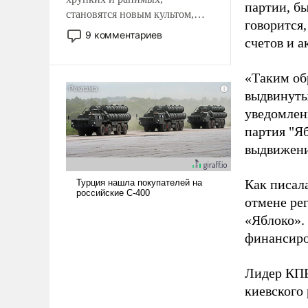
партии, б
становятся новым культом,
говорится,
постепенно вытесняя и
9 комментариев
счетов и 
отменяя традиционное
требование к человеку – быть
мужественным и твердым под
«Таким об
ударами судьбы, брать на себя
выдвинуты
ответственность, помогать
уведомлени
слабым, идти вперед и
партия "Я
адаптироваться.
выдвижения
Как писал
отмене ре
«Яблоко».
финансиро
Лидер КП
киевского