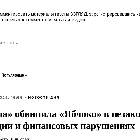
омментировать материалы газеты ВЗГЛЯД,
зарегистрировавшись
на
отношению к комментариям читайте
здесь
.
026, 16:56 •
НОВОСТИ ДНЯ
на» обвинила «Яблоко» в незак
ции и финансовых нарушениях
вета Шишкова