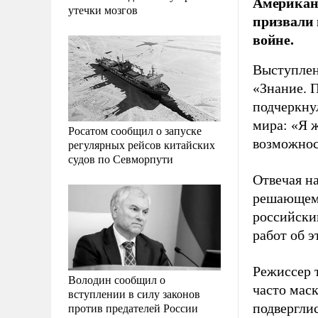
Американ
утечки мозгов
призвали 
войне.
Выступлен
«Знание. 
подчеркнул
мира: «Я ж
Росатом сообщил о запуске
возможнос
регулярных рейсов китайских
судов по Севморпути
Отвечая на
решающем 
российски
работ об э
Режиссер т
Володин сообщил о
часто мас
вступлении в силу законов
против предателей России
подвергли