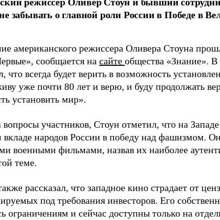
ский режиссер Оливер Стоун и бывший сотрудн
не забывать о главной роли России в Победе в В
ие американского режиссера Оливера Стоуна прош
Первые», сообщается на
сайте
общества «Знание». В 
, что всегда будет верить в возможность установле
иву уже почти 80 лет и верю, и буду продолжать вер
ть установить мир».
 вопросы участников, Стоун отметил, что на Запад
вкладе народов России в победу над фашизмом. О
ми военными фильмами, назвав их наиболее аутен
той теме.
акже рассказал, что западное кино страдает от цен
кируемых под требования инвесторов. Его собстве
сь ограничениям и сейчас доступны только на отдел