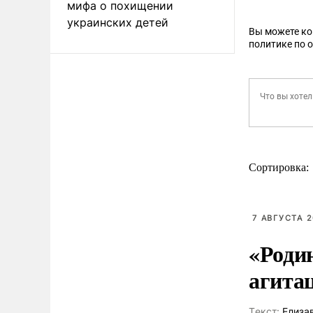
мифа о похищении
украинских детей
Вы можете к
политике по 
Сортировка:
7 АВГУСТА 2
«Роди
агита
Tекст:
Елиза