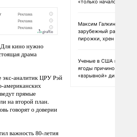
«только началом»
Максим Галкин добавил
зарубежный райдер
пирожки, хрен и морс
«Для кино нужно
стоящая драма
Ученые в США назвали 
ягоды причиной
«взрывной» диареи
е экс-аналитик ЦРУ Рэй
ко-американских
 ведут прямые
ли на второй план.
овь говорят о доверии
тил важность 80-летия