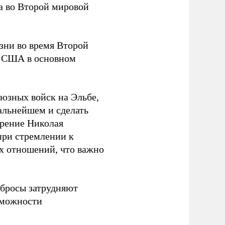
а во Второй мировой
зни во время Второй
а США в основном
оюзных войск на Эльбе,
альнейшем и сделать
орение Николая
 при стремлении к
х отношений, что важно
вбросы затрудняют
зможности