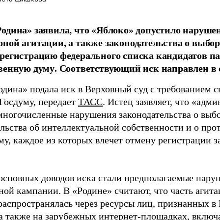
одина» заявила, что «Яблоко» допустило наруше
ной агитации, а также законодательства о выбор
регистрацию федерального списка кандидатов па
венную думу. Соответствующий иск направлен в с
одина» подала иск в Верховный суд с требованием с
 Госдуму, передает
ТАСС
. Истец заявляет, что «адм
многочисленные нарушения законодательства о выбор
ельства об интеллектуальной собственности и о про
му, каждое из которых влечет отмену регистрации 
основных доводов иска стали предполагаемые нару
ной кампании. В «Родине» считают, что часть агит
распространялась через ресурсы лиц, признанных 
 а также на зарубежных интернет-площадках, включа