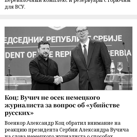
перевалочный комплекс и резервуары с горючим
для ВСУ.
Коц: Вучич не осек немецкого
журналиста за вопрос об «убийстве
русских»
Военкор Александр Коц обратил внимание на
реакцию президента Сербии Александра Вучича
на слова немецкого журналиста о способах