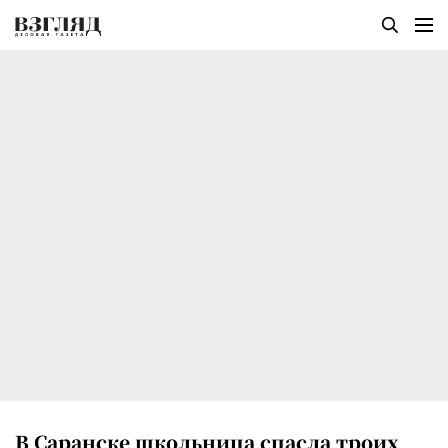
В Саранске школьница спасла троих