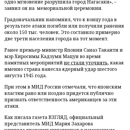
одно мгновение разрушила город Нагасаки», –
заявил он на мемориальной церемонии.
Градоначальник напомнил, что к концу года в
результате атаки погибли или получили ранения
около 150 тыс. человек. Это составило примерно
две трети населения города на тот момент.
Ранее премьер-министр Японии Санаэ Такаити и
мэр Хиросимы Кадзуми Мацуи во время
памятных мероприятий
не стали уточнять
, какая
именно страна нанесла ядерный удар шестого
августа 1945 года.
При этом в МИД России отмечали, что японским
властям рано или поздно придется публично
признать ответственность американцев за эти
атаки.
Как писала газета ВЗГЛЯД, официальный
представитель МИД Мария Захарова
уличила
японских чиновников в намеренном